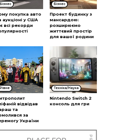
Бізнес
Бізнес
ому покупка авто
Проект будинку з
а аукціоні у США
мансардою:
’є всі рекорди
розширюємо
опулярності
життєвий простір
для вашої родини
Рівне
Техніка/Наука
итрополит
Nintendo Switch 2
піфаній відвідав
консоль для гри
араш та
омолився за
еремогу України