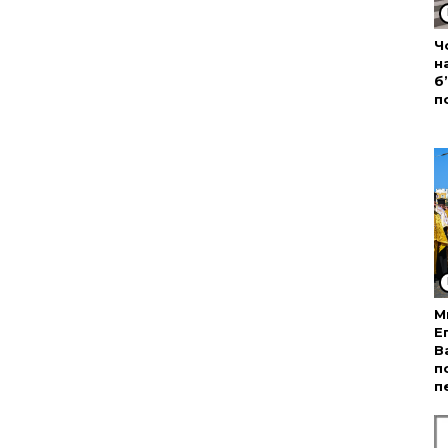
Ч
н
б
п
М
Е
В
п
п