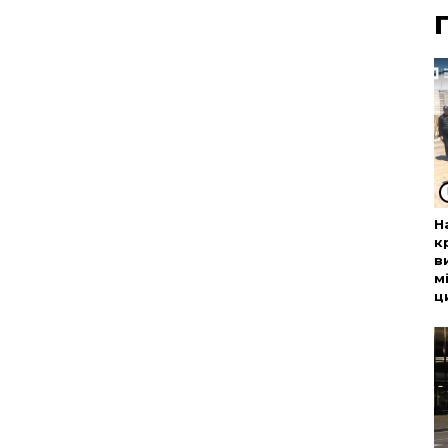
Н
к
в
м
ц