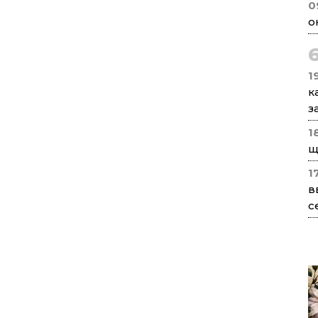
0
о
1
к
з
1
щ
1
в
с