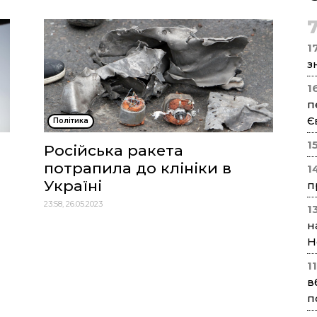
17
з
1
п
Є
Політика
1
Російська ракета
потрапила до клініки в
1
Україні
п
23:58, 26.05.2023
1
н
Н
1
в
п