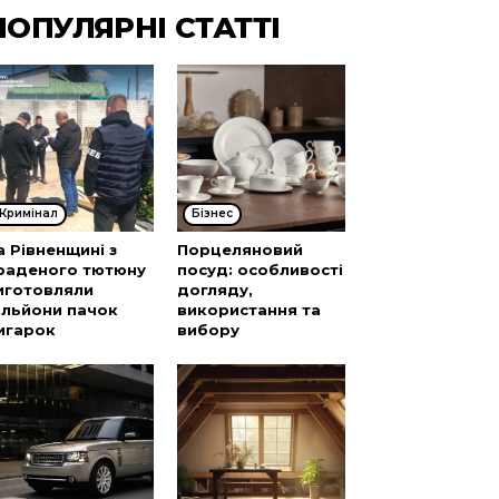
ПОПУЛЯРНІ СТАТТІ
Кримінал
Бізнес
а Рівненщині з
Порцеляновий
раденого тютюну
посуд: особливості
иготовляли
догляду,
ільйони пачок
використання та
игарок
вибору