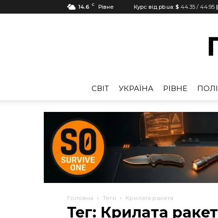
C
14.6
Рівне
Курс від pb.ua:
$
44.35
/
44.95
CВІТ
УКРАЇНА
РІВНЕ
ПОЛІ
Головна
Теги
Крилата ракета
Тег: Крилата раке