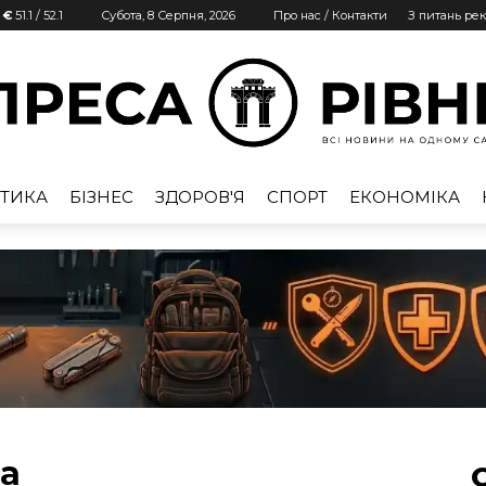
| €
51.1
/
52.1
Субота, 8 Серпня, 2026
Про нас / Контакти
З питань ре
ТИКА
БІЗНЕС
ЗДОРОВ'Я
СПОРТ
ЕКОНОМІКА
Преса
Рівне
та