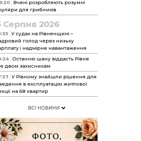
9:20
Вчені розробляють розумні
куляри для грибників
6 Серпня 2026
9:35
У судах на Рівненщині –
адровий голод через низьку
арплату і надмірне навантаження
8:24
Останню шану віддасть Рівне
е двом захисникам
7:37
У Рівному знайшли рішення для
ведення в експлуатацію житлової
екції на 68 квартир
ВСІ НОВИНИ