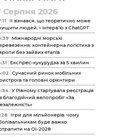
7 Серпня 2026
:11
ІІ зізнався, що теоретично може
нищити людей, – інтерв’ю з ChatGPT
6:39
Міжнародні морські
еревезення: контейнерна логістика з
вропи без зайвих етапів
5:31
Експрес-кукурудза за 5 хвилин
4:02
Сучасний ринок мобільних
ристроїв та головні орієнтири
3:34
У Рівному стартувала реєстрація
а благодійний велопробіг «За
езалежність»
1:28
Ігри для мільйонерів: чому
болівальникам буде важко
отрапити на ОІ-2028