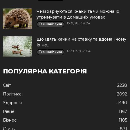
Чим харчуються їжаки та чи можна їх
утримувати в домашніх умовах
15:31, 28.03.2024
Техніка/Наука
Що їдять качки на ставку та вдома і чому
їх не...
17:38, 27.06.2024
Техніка/Наука
ПОПУЛЯРНА КАТЕГОРІЯ
Cвіт
2238
Політика
2092
Здоров'я
1490
Рівне
1167
Бізнес
1105
Стиль
871