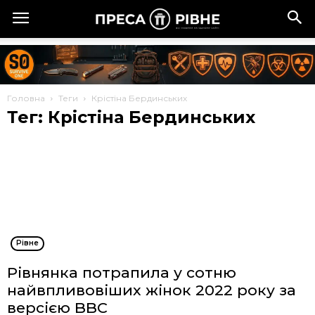
Головна
Теги
Крістіна Бердинських
Тег: Крістіна Бердинських
Рівне
Рівнянка потрапила у сотню
найвпливовіших жінок 2022 року за
версією BBС