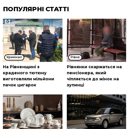
ПОПУЛЯРНІ СТАТТІ
Кримінал
Рівне
На Рівненщині з
Рівнянки скаржаться на
краденого тютюну
пенсіонера, який
виготовляли мільйони
чіпляється до жінок на
пачок цигарок
зупинці