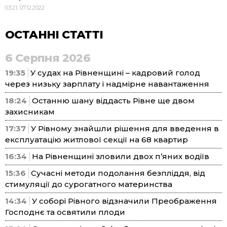
03:21, 07.12.2022
ОСТАННІ СТАТТІ
6 Серпня 2026
19:35
У судах на Рівненщині – кадровий голод
через низьку зарплату і надмірне навантаження
18:24
Останню шану віддасть Рівне ще двом
захисникам
17:37
У Рівному знайшли рішення для введення в
експлуатацію житлової секції на 68 квартир
16:34
На Рівненщині зловили двох п’яних водіїв
15:36
Сучасні методи подолання безпліддя, від
стимуляції до сурогатного материнства
14:34
У соборі Рівного відзначили Преображення
Господнє та освятили плоди