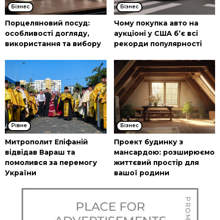
Бізнес
Бізнес
Порцеляновий посуд:
Чому покупка авто на
особливості догляду,
аукціоні у США б’є всі
використання та вибору
рекорди популярності
Рівне
Бізнес
Митрополит Епіфаній
Проект будинку з
відвідав Вараш та
мансардою: розширюємо
помолився за перемогу
життєвий простір для
України
вашої родини