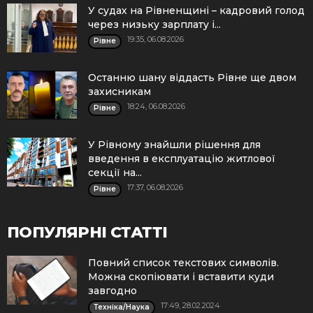
У судах на Рівненщині – кадровий голод
через низьку зарплату і...
19:35, 06.08.2026
Рівне
Останню шану віддасть Рівне ще двом
захисникам
18:24, 06.08.2026
Рівне
У Рівному знайшли рішення для
введення в експлуатацію житлової
секції на...
17:37, 06.08.2026
Рівне
ПОПУЛЯРНІ СТАТТІ
Повний список текстових символів.
Можна скопіювати і вставити куди
завгодно
17:49, 28.02.2024
Техніка/Наука