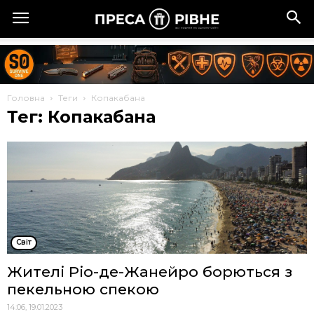
Головна
Теги
Копакабана
Тег: Копакабана
Cвіт
Жителі Ріо-де-Жанейро борються з
пекельною спекою
14:06, 19.01.2023