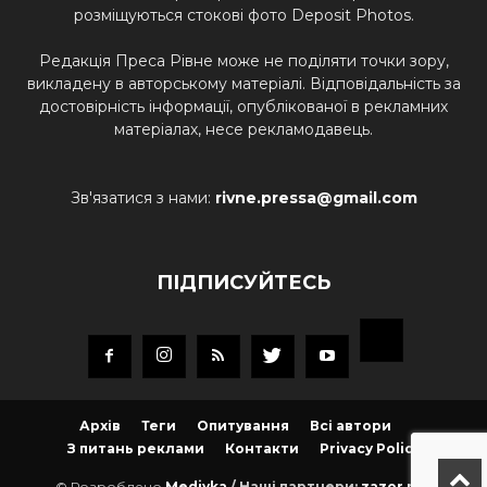
розміщуються стокові фото Deposit Photos.
Редакція Преса Рівне може не поділяти точки зору,
викладену в авторському матеріалі. Відповідальність за
достовірність інформації, опублікованої в рекламних
матеріалах, несе рекламодавець.
Зв'язатися з нами:
rivne.pressa@gmail.com
ПІДПИСУЙТЕСЬ
Архів
Теги
Опитування
Всі автори
З питань реклами
Контакти
Privacy Policy
© Розроблено
Mediyka
/ Наші партнери:
zazor.net