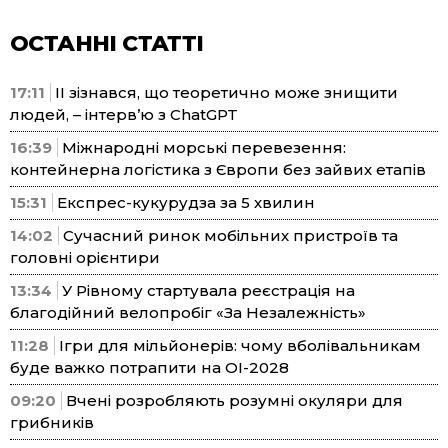
ОСТАННІ СТАТТІ
17:11
ІІ зізнався, що теоретично може знищити
людей, – інтерв’ю з ChatGPT
16:39
Міжнародні морські перевезення:
контейнерна логістика з Європи без зайвих етапів
15:31
Експрес-кукурудза за 5 хвилин
14:02
Сучасний ринок мобільних пристроїв та
головні орієнтири
13:34
У Рівному стартувала реєстрація на
благодійний велопробіг «За Незалежність»
11:28
Ігри для мільйонерів: чому вболівальникам
буде важко потрапити на ОІ-2028
09:20
Вчені розробляють розумні окуляри для
грибників