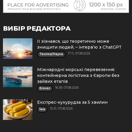
ВИБІР РЕДАКТОРА
ІІ зізнався, що теоретично може
знищити людей, – інтерв’ю з ChatGPT
17:11, 07.08.2026
Техніка/Наука
Міжнародні морські перевезення:
контейнерна логістика з Європи без
зайвих етапів
16:39, 07.08.2026
Бізнес
Експрес-кукурудза за 5 хвилин
15:31, 07.08.2026
Їжа