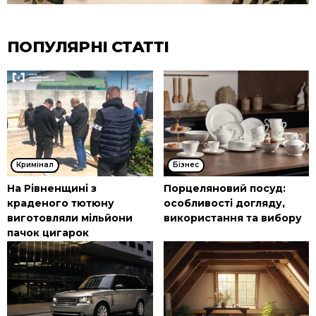
ПОПУЛЯРНІ СТАТТІ
Кримінал
Бізнес
На Рівненщині з
Порцеляновий посуд:
краденого тютюну
особливості догляду,
виготовляли мільйони
використання та вибору
пачок цигарок