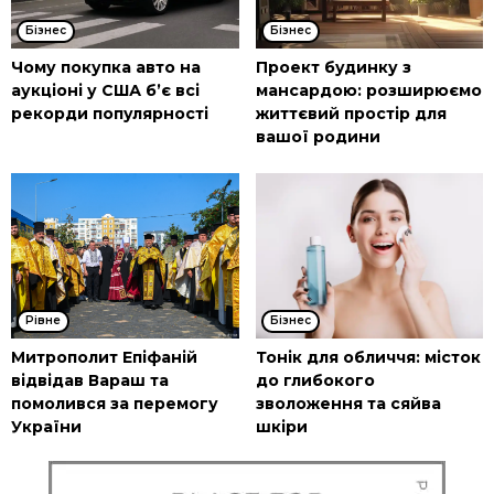
Бізнес
Бізнес
Чому покупка авто на
Проект будинку з
аукціоні у США б’є всі
мансардою: розширюємо
рекорди популярності
життєвий простір для
вашої родини
Рівне
Бізнес
Митрополит Епіфаній
Тонік для обличчя: місток
відвідав Вараш та
до глибокого
помолився за перемогу
зволоження та сяйва
України
шкіри