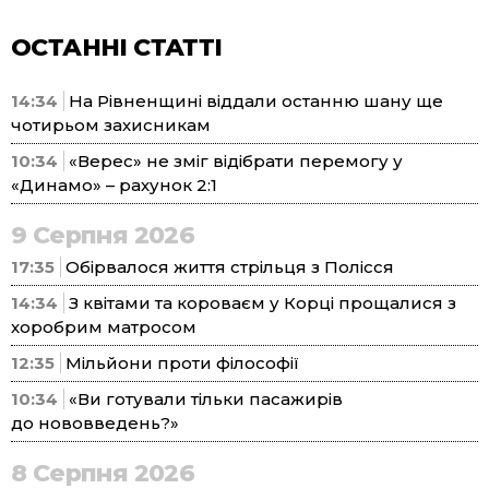
ОСТАННІ СТАТТІ
14:34
На Рівненщині віддали останню шану ще
чотирьом захисникам
10:34
«Верес» не зміг відібрати перемогу у
«Динамо» – рахунок 2:1
9 Серпня 2026
17:35
Обірвалося життя стрільця з Полісся
14:34
З квітами та короваєм у Корці прощалися з
хоробрим матросом
12:35
Мільйони проти філософії
10:34
«Ви готували тільки пасажирів
до нововведень?»
8 Серпня 2026