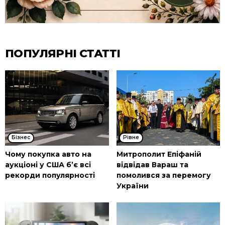
ПОПУЛЯРНІ СТАТТІ
Бізнес
Рівне
Чому покупка авто на
Митрополит Епіфаній
аукціоні у США б’є всі
відвідав Вараш та
рекорди популярності
помолився за перемогу
України