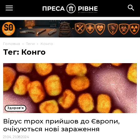
Головна
Теги
Конго
Тег: Конго
Здоров'я
Вірус mpox прийшов до Європи,
очікуються нові зараження
21:04, 21.08.2024