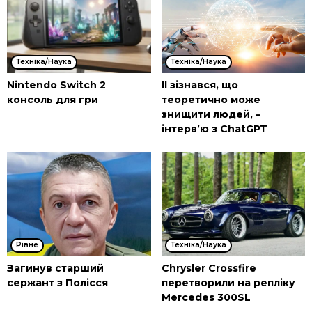
Техніка/Наука
Техніка/Наука
Nintendo Switch 2
ІІ зізнався, що
консоль для гри
теоретично може
знищити людей, –
інтерв’ю з ChatGPT
Рівне
Техніка/Наука
Загинув старший
Chrysler Crossfire
сержант з Полісся
перетворили на репліку
Mercedes 300SL