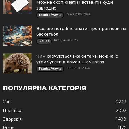
Можна скопіювати і вставити куди
завгодно
17:49, 28.02.2024
Техніка/Наука
Все, що потрібно знати, про прогнози на
баскетбол
19:45, 26.02.2023
Бізнес
Чим харчуються їжаки та чи можна їх
утримувати в домашніх умовах
15:31, 28.03.2024
Техніка/Наука
ПОПУЛЯРНА КАТЕГОРІЯ
Cвіт
2238
Політика
2092
Здоров'я
1490
Рівне
1176