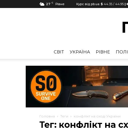
C
27
Рівне
Курс від pb.ua:
$
44.35
/
44.95
| 
CВІТ
УКРАЇНА
РІВНЕ
ПОЛІ
Головна
Теги
конфлікт на сході України
Тег: конфлікт на с