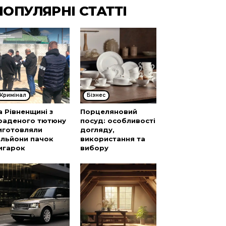
ПОПУЛЯРНІ СТАТТІ
Кримінал
Бізнес
а Рівненщині з
Порцеляновий
раденого тютюну
посуд: особливості
иготовляли
догляду,
ільйони пачок
використання та
игарок
вибору