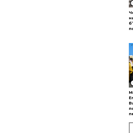
Ч
н
б
п
М
Е
В
п
п