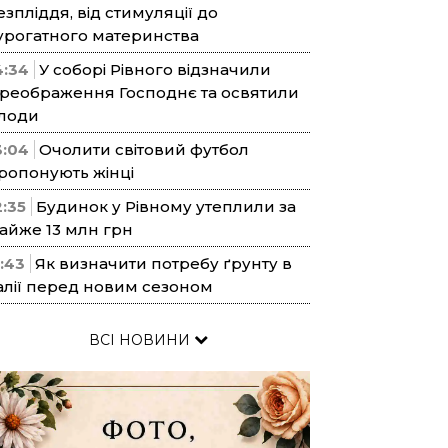
езпліддя, від стимуляції до
урогатного материнства
4:34
У соборі Рівного відзначили
реображення Господнє та освятили
лоди
3:04
Очолити світовий футбол
ропонують жінці
2:35
Будинок у Рівному утеплили за
айже 13 млн грн
1:43
Як визначити потребу ґрунту в
алії перед новим сезоном
ВСІ НОВИНИ