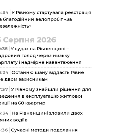
4:34
У Рівному стартувала реєстрація
а благодійний велопробіг «За
езалежність»
6 Серпня 2026
9:35
У судах на Рівненщині –
адровий голод через низьку
арплату і надмірне навантаження
8:24
Останню шану віддасть Рівне
е двом захисникам
7:37
У Рівному знайшли рішення для
ведення в експлуатацію житлової
екції на 68 квартир
6:34
На Рівненщині зловили двох
’яних водіїв
5:36
Сучасні методи подолання