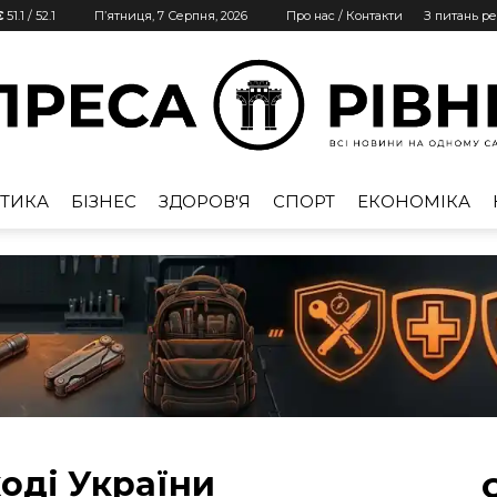
€
51.1
/
52.1
П’ятниця, 7 Серпня, 2026
Про нас / Контакти
З питань р
ТИКА
БІЗНЕС
ЗДОРОВ'Я
СПОРТ
ЕКОНОМІКА
Преса
Рівне
ході України