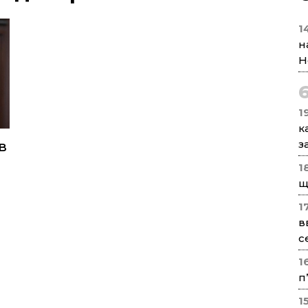
1
н
Н
1
к
в
з
1
щ
1
в
с
1
п
1