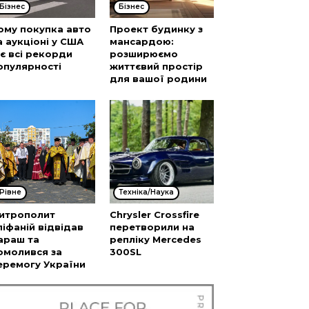
Бізнес
Бізнес
ому покупка авто
Проект будинку з
а аукціоні у США
мансардою:
’є всі рекорди
розширюємо
опулярності
життєвий простір
для вашої родини
Рівне
Техніка/Наука
итрополит
Chrysler Crossfire
піфаній відвідав
перетворили на
араш та
репліку Mercedes
омолився за
300SL
еремогу України