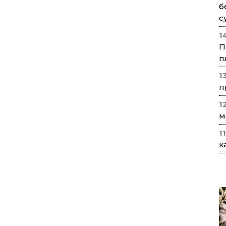
б
с
1
П
п
1
п
1
м
1
к