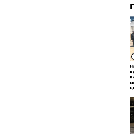
Н
к
в
м
ц