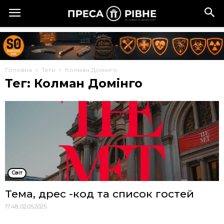
Головна
Теги
Колман Домінго
Тег: Колман Домінго
Cвіт
Тема, дрес -код та список гостей
17:48, 02.05.2025