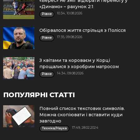
«Верес» не зміг відібрати перемогу у
«Динамо» – рахунок 2:1
10:34, 10.08.2026
Рівне
Обірвалося життя стрільця з Полісся
17:35, 09.08.2026
Рівне
З квітами та короваєм у Корці
прощалися з хоробрим матросом
14:34, 09.08.2026
Рівне
ПОПУЛЯРНІ СТАТТІ
Повний список текстових символів.
Можна скопіювати і вставити куди
завгодно
17:49, 28.02.2024
Техніка/Наука