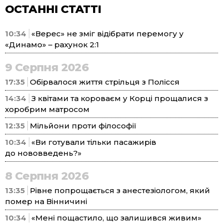
ОСТАННІ СТАТТІ
10:34
«Верес» не зміг відібрати перемогу у
«Динамо» – рахунок 2:1
9 Серпня 2026
17:35
Обірвалося життя стрільця з Полісся
14:34
З квітами та короваєм у Корці прощалися з
хоробрим матросом
12:35
Мільйони проти філософії
10:34
«Ви готували тільки пасажирів
до нововведень?»
8 Серпня 2026
13:35
Рівне попрощається з анестезіологом, який
помер на Вінничині
10:34
«Мені пощастило, що залишився живим»