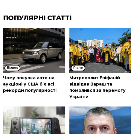
ПОПУЛЯРНІ СТАТТІ
Бізнес
Рівне
Чому покупка авто на
Митрополит Епіфаній
аукціоні у США б’є всі
відвідав Вараш та
рекорди популярності
помолився за перемогу
України