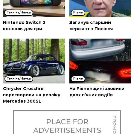
Техніка/Наука
Рівне
Nintendo Switch 2
Загинув старший
консоль для гри
сержант з Полісся
Техніка/Наука
Рівне
Chrysler Crossfire
На Рівненщині зловили
перетворили на репліку
двох п’яних водіїв
Mercedes 300SL