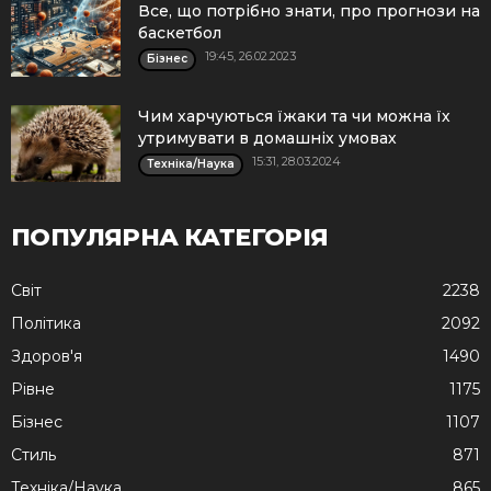
Все, що потрібно знати, про прогнози на
баскетбол
19:45, 26.02.2023
Бізнес
Чим харчуються їжаки та чи можна їх
утримувати в домашніх умовах
15:31, 28.03.2024
Техніка/Наука
ПОПУЛЯРНА КАТЕГОРІЯ
Cвіт
2238
Політика
2092
Здоров'я
1490
Рівне
1175
Бізнес
1107
Стиль
871
Техніка/Наука
865