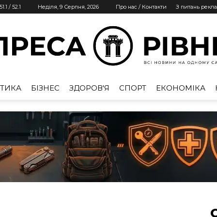
51.1
/
52.1
Неділя, 9 Серпня, 2026
Про нас / Контакти
З питань рекл
ТИКА
БІЗНЕС
ЗДОРОВ'Я
СПОРТ
ЕКОНОМІКА
Преса
Рівне