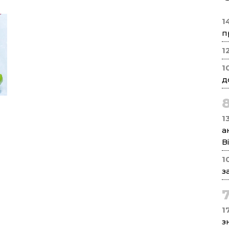
1
п
1
1
д
1
а
В
1
з
17
з