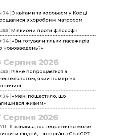
4:34
З квітами та короваєм у Корці
рощалися з хоробрим матросом
2:35
Мільйони проти філософії
0:34
«Ви готували тільки пасажирів
о нововведень?»
8 Серпня 2026
3:35
Рівне попрощається з
нестезіологом, який помер на
інничині
0:34
«Мені пощастило, що
алишився живим»
7 Серпня 2026
:11
ІІ зізнався, що теоретично може
нищити людей, – інтерв’ю з ChatGPT