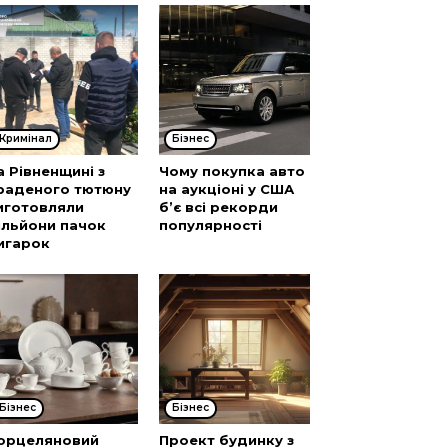
Кримінал
Бізнес
а Рівненщині з
Чому покупка авто
раденого тютюну
на аукціоні у США
иготовляли
б’є всі рекорди
ільйони пачок
популярності
игарок
Бізнес
Бізнес
орцеляновий
Проект будинку з