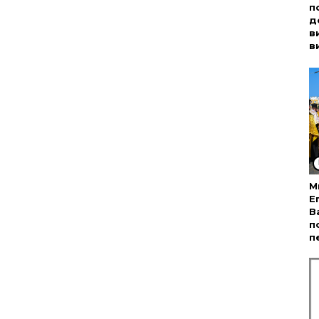
п
д
в
в
М
Е
В
п
п