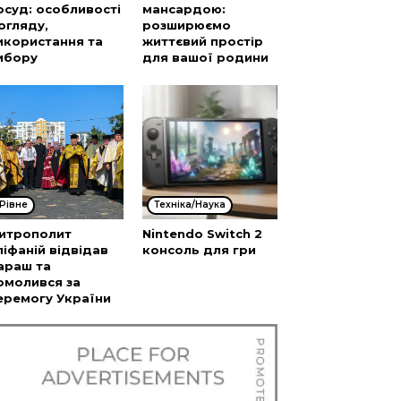
осуд: особливості
мансардою:
огляду,
розширюємо
икористання та
життєвий простір
ибору
для вашої родини
Рівне
Техніка/Наука
итрополит
Nintendo Switch 2
піфаній відвідав
консоль для гри
араш та
омолився за
еремогу України