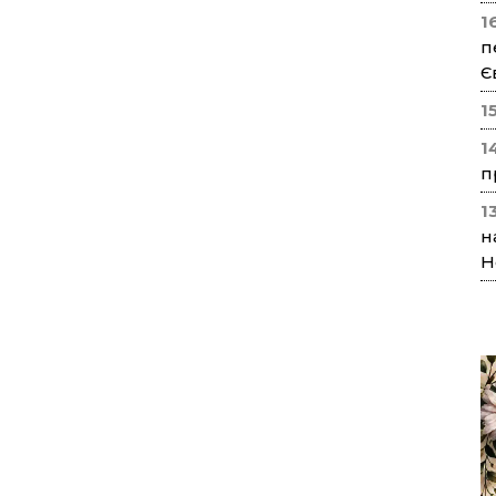
1
п
Є
1
1
п
1
н
Н