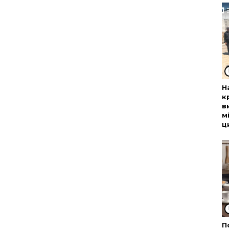
Н
к
в
м
ц
П