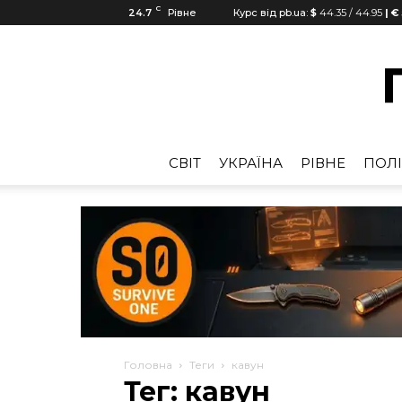
C
24.7
Рівне
Курс від pb.ua:
$
44.35
/
44.95
| €
CВІТ
УКРАЇНА
РІВНЕ
ПОЛІ
Головна
Теги
кавун
Тег: кавун