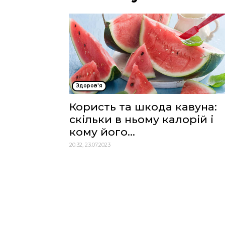
Здоров'я
Користь та шкода кавуна:
скільки в ньому калорій і
кому його...
20:32, 23.07.2023