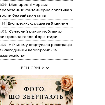
6:39
Міжнародні морські
еревезення: контейнерна логістика з
вропи без зайвих етапів
5:31
Експрес-кукурудза за 5 хвилин
4:02
Сучасний ринок мобільних
ристроїв та головні орієнтири
3:34
У Рівному стартувала реєстрація
а благодійний велопробіг «За
езалежність»
ВСІ НОВИНИ