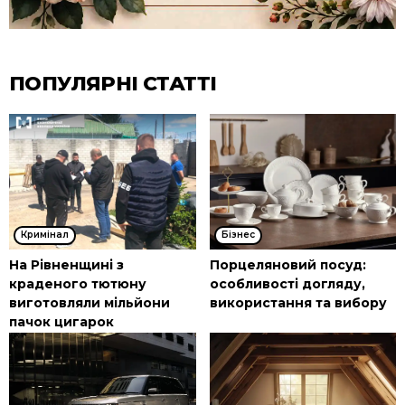
ПОПУЛЯРНІ СТАТТІ
Кримінал
Бізнес
На Рівненщині з
Порцеляновий посуд:
краденого тютюну
особливості догляду,
виготовляли мільйони
використання та вибору
пачок цигарок