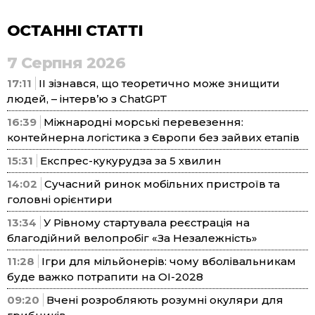
ОСТАННІ СТАТТІ
7 Серпня 2026
17:11
ІІ зізнався, що теоретично може знищити
людей, – інтерв’ю з ChatGPT
16:39
Міжнародні морські перевезення:
контейнерна логістика з Європи без зайвих етапів
15:31
Експрес-кукурудза за 5 хвилин
14:02
Сучасний ринок мобільних пристроїв та
головні орієнтири
13:34
У Рівному стартувала реєстрація на
благодійний велопробіг «За Незалежність»
11:28
Ігри для мільйонерів: чому вболівальникам
буде важко потрапити на ОІ-2028
09:20
Вчені розробляють розумні окуляри для