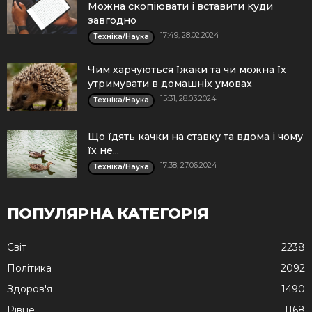
Можна скопіювати і вставити куди
завгодно
17:49, 28.02.2024
Техніка/Наука
Чим харчуються їжаки та чи можна їх
утримувати в домашніх умовах
15:31, 28.03.2024
Техніка/Наука
Що їдять качки на ставку та вдома і чому
їх не...
17:38, 27.06.2024
Техніка/Наука
ПОПУЛЯРНА КАТЕГОРІЯ
Cвіт
2238
Політика
2092
Здоров'я
1490
Рівне
1168