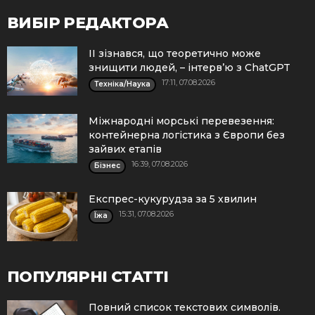
ВИБІР РЕДАКТОРА
ІІ зізнався, що теоретично може
знищити людей, – інтерв’ю з ChatGPT
17:11, 07.08.2026
Техніка/Наука
Міжнародні морські перевезення:
контейнерна логістика з Європи без
зайвих етапів
16:39, 07.08.2026
Бізнес
Експрес-кукурудза за 5 хвилин
15:31, 07.08.2026
Їжа
ПОПУЛЯРНІ СТАТТІ
Повний список текстових символів.