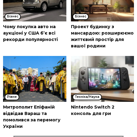
Бізнес
Бізнес
Чому покупка авто на
Проект будинку з
аукціоні у США б’є всі
мансардою: розширюємо
рекорди популярності
життєвий простір для
вашої родини
Рівне
Техніка/Наука
Митрополит Епіфаній
Nintendo Switch 2
відвідав Вараш та
консоль для гри
помолився за перемогу
України