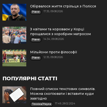
Обірвалося життя стрільця з Полісся
17:35, 09.08.2026
Рівне
З квітами та короваєм у Корці
прощалися з хоробрим матросом
14:34, 09.08.2026
Рівне
Мільйони проти філософії
12:35, 09.08.2026
Рівне
ПОПУЛЯРНІ СТАТТІ
Повний список текстових символів.
Можна скопіювати і вставити куди
завгодно
17:49, 28.02.2024
Техніка/Наука