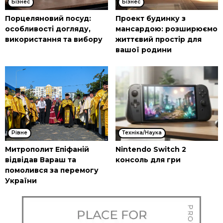
Бізнес
Бізнес
Порцеляновий посуд:
Проект будинку з
особливості догляду,
мансардою: розширюємо
використання та вибору
життєвий простір для
вашої родини
Рівне
Техніка/Наука
Митрополит Епіфаній
Nintendo Switch 2
відвідав Вараш та
консоль для гри
помолився за перемогу
України