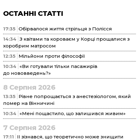
ОСТАННІ СТАТТІ
17:35
Обірвалося життя стрільця з Полісся
14:34
З квітами та короваєм у Корці прощалися з
хоробрим матросом
12:35
Мільйони проти філософії
10:34
«Ви готували тільки пасажирів
до нововведень?»
8 Серпня 2026
13:35
Рівне попрощається з анестезіологом, який
помер на Вінничині
10:34
«Мені пощастило, що залишився живим»
7 Серпня 2026
17:11
ІІ зізнався, що теоретично може знищити