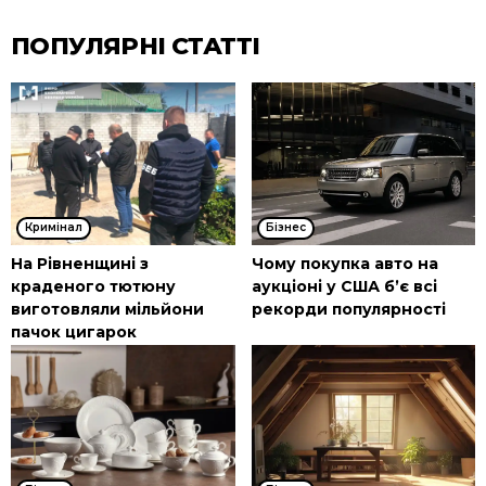
ПОПУЛЯРНІ СТАТТІ
Кримінал
Бізнес
На Рівненщині з
Чому покупка авто на
краденого тютюну
аукціоні у США б’є всі
виготовляли мільйони
рекорди популярності
пачок цигарок