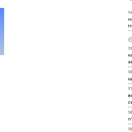
1
н
Н
1
к
з
1
щ
1
в
с
1
п
1