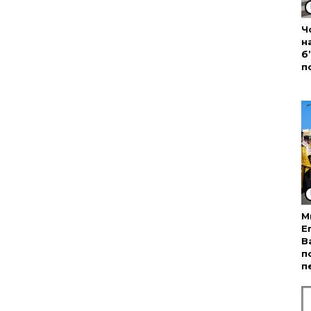
Ч
н
б
п
М
Е
В
п
п