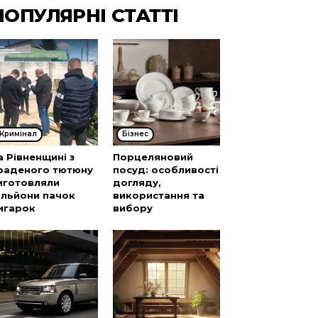
ПОПУЛЯРНІ СТАТТІ
Кримінал
Бізнес
а Рівненщині з
Порцеляновий
раденого тютюну
посуд: особливості
иготовляли
догляду,
ільйони пачок
використання та
игарок
вибору