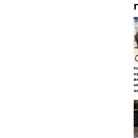
Н
к
в
м
ц