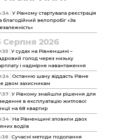
4:34
У Рівному стартувала реєстрація
а благодійний велопробіг «За
езалежність»
6 Серпня 2026
9:35
У судах на Рівненщині –
адровий голод через низьку
арплату і надмірне навантаження
8:24
Останню шану віддасть Рівне
е двом захисникам
7:37
У Рівному знайшли рішення для
ведення в експлуатацію житлової
екції на 68 квартир
6:34
На Рівненщині зловили двох
’яних водіїв
5:36
Сучасні методи подолання