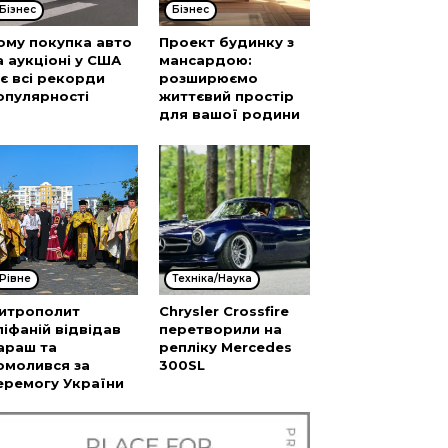
Бізнес
Бізнес
ому покупка авто
Проект будинку з
а аукціоні у США
мансардою:
’є всі рекорди
розширюємо
опулярності
життєвий простір
для вашої родини
Рівне
Техніка/Наука
итрополит
Chrysler Crossfire
піфаній відвідав
перетворили на
араш та
репліку Mercedes
омолився за
300SL
еремогу України