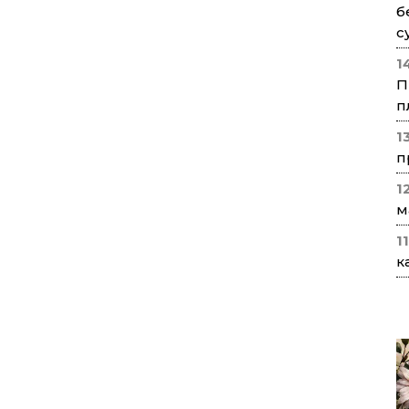
б
с
1
П
п
1
п
1
м
1
к