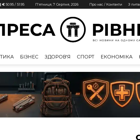
| €
50.95
/
51.95
П’ятниця, 7 Серпня, 2026
Про нас / Контакти
З пит
ТИКА
БІЗНЕС
ЗДОРОВ'Я
СПОРТ
ЕКОНОМІКА
Преса
Рівне