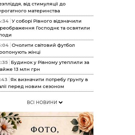
езпліддя, від стимуляції до
урогатного материнства
4:34
У соборі Рівного відзначили
реображення Господнє та освятили
лоди
3:04
Очолити світовий футбол
ропонують жінці
2:35
Будинок у Рівному утеплили за
айже 13 млн грн
1:43
Як визначити потребу ґрунту в
алії перед новим сезоном
ВСІ НОВИНИ