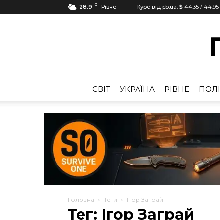
C
28.9
Рівне
Курс від pb.ua:
$
44.35
/
44.95
CВІТ
УКРАЇНА
РІВНЕ
ПОЛІ
Головна
Теги
Ігор Заграй
Тег: Ігор Заграй