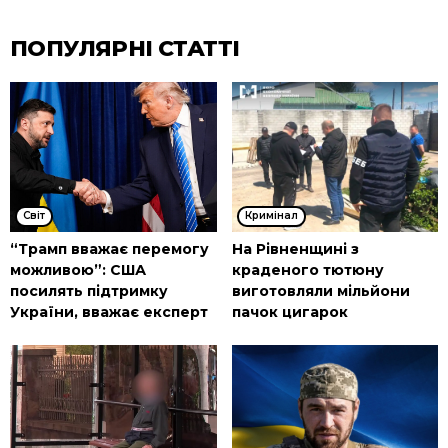
ПОПУЛЯРНІ СТАТТІ
Cвіт
Кримінал
“Трамп вважає перемогу
На Рівненщині з
можливою”: США
краденого тютюну
посилять підтримку
виготовляли мільйони
України, вважає експерт
пачок цигарок