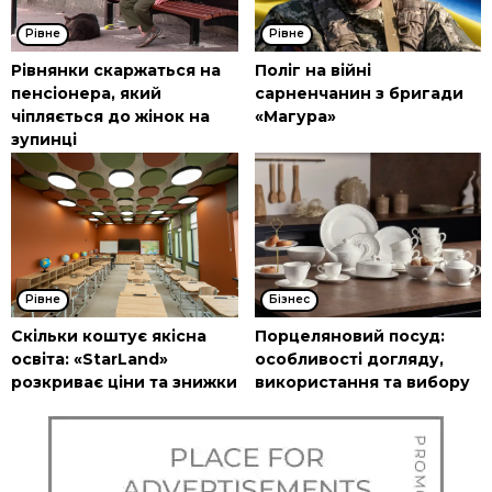
Рівне
Рівне
Рівнянки скаржаться на
Поліг на війні
пенсіонера, який
сарненчанин з бригади
чіпляється до жінок на
«Магура»
зупинці
Рівне
Бізнес
Скільки коштує якісна
Порцеляновий посуд:
освіта: «StarLand»
особливості догляду,
розкриває ціни та знижки
використання та вибору