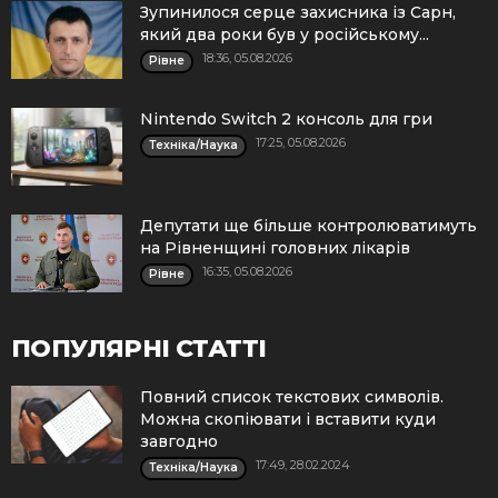
Зупинилося серце захисника із Сарн,
який два роки був у російському...
18:36, 05.08.2026
Рівне
Nintendo Switch 2 консоль для гри
17:25, 05.08.2026
Техніка/Наука
Депутати ще більше контролюватимуть
на Рівненщині головних лікарів
16:35, 05.08.2026
Рівне
ПОПУЛЯРНІ СТАТТІ
Повний список текстових символів.
Можна скопіювати і вставити куди
завгодно
17:49, 28.02.2024
Техніка/Наука