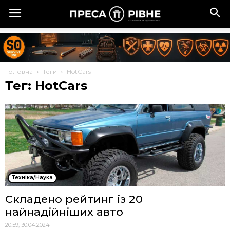
Головна
Теги
HotCars
Тег: HotCars
Техніка/Наука
Складено рейтинг із 20
найнадійніших авто
20:59, 30.04.2024