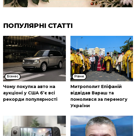
ПОПУЛЯРНІ СТАТТІ
Бізнес
Рівне
Чому покупка авто на
Митрополит Епіфаній
аукціоні у США б’є всі
відвідав Вараш та
рекорди популярності
помолився за перемогу
України