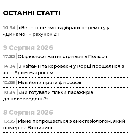
ОСТАННІ СТАТТІ
10:34
«Верес» не зміг відібрати перемогу у
«Динамо» – рахунок 2:1
9 Серпня 2026
17:35
Обірвалося життя стрільця з Полісся
14:34
З квітами та короваєм у Корці прощалися з
хоробрим матросом
12:35
Мільйони проти філософії
10:34
«Ви готували тільки пасажирів
до нововведень?»
8 Серпня 2026
13:35
Рівне попрощається з анестезіологом, який
помер на Вінничині