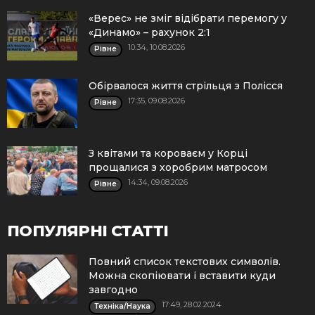
«Верес» не зміг відібрати перемогу у
«Динамо» – рахунок 2:1
10:34, 10.08.2026
Рівне
Обірвалося життя стрільця з Полісся
17:35, 09.08.2026
Рівне
З квітами та короваєм у Корці
прощалися з хоробрим матросом
14:34, 09.08.2026
Рівне
ПОПУЛЯРНІ СТАТТІ
Повний список текстових символів.
Можна скопіювати і вставити куди
завгодно
17:49, 28.02.2024
Техніка/Наука