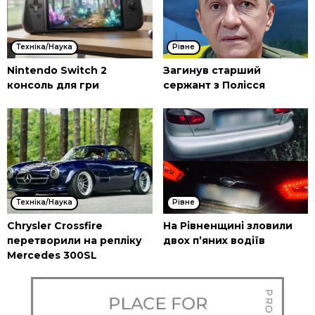
Техніка/Наука
Рівне
Nintendo Switch 2
Загинув старший
консоль для гри
сержант з Полісся
Техніка/Наука
Рівне
Chrysler Crossfire
На Рівненщині зловили
перетворили на репліку
двох п’яних водіїв
Mercedes 300SL