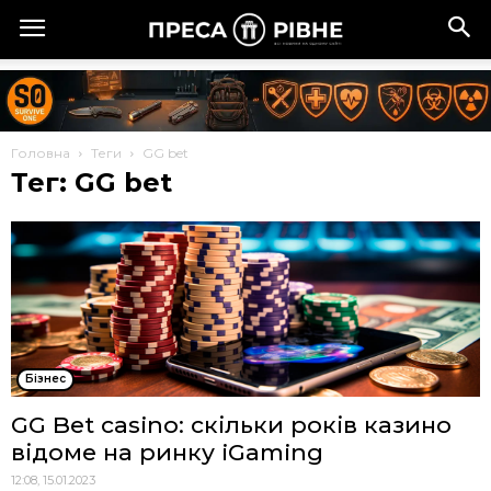
Головна
Теги
GG bet
Тег: GG bet
Бізнес
GG Bet casino: скільки років казино
відоме на ринку iGaming
12:08, 15.01.2023