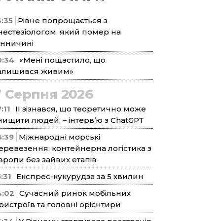
3:35
Рівне попрощається з
нестезіологом, який помер на
інничині
0:34
«Мені пощастило, що
алишився живим»
7 Серпня 2026
:11
ІІ зізнався, що теоретично може
нищити людей, – інтерв’ю з ChatGPT
6:39
Міжнародні морські
еревезення: контейнерна логістика з
вропи без зайвих етапів
5:31
Експрес-кукурудза за 5 хвилин
4:02
Сучасний ринок мобільних
ристроїв та головні орієнтири