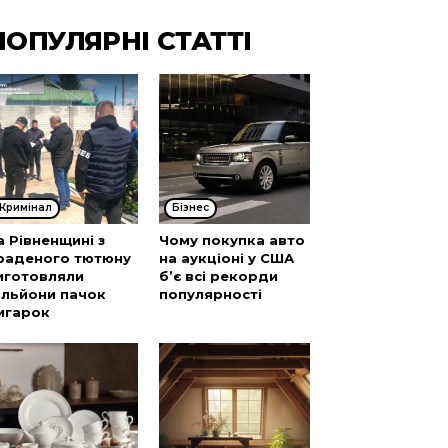
ПОПУЛЯРНІ СТАТТІ
Кримінал
Бізнес
а Рівненщині з
Чому покупка авто
раденого тютюну
на аукціоні у США
иготовляли
б’є всі рекорди
ільйони пачок
популярності
игарок