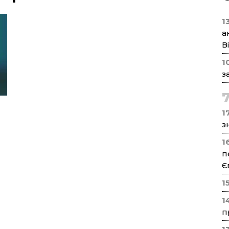
1
а
В
1
з
17
з
1
п
Є
1
1
п