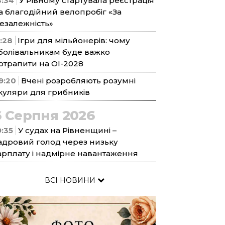
3:34
У Рівному стартувала реєстрація
а благодійний велопробіг «За
езалежність»
1:28
Ігри для мільйонерів: чому
болівальникам буде важко
отрапити на ОІ-2028
9:20
Вчені розробляють розумні
куляри для грибників
6 Серпня 2026
9:35
У судах на Рівненщині –
адровий голод через низьку
арплату і надмірне навантаження
ВСІ НОВИНИ