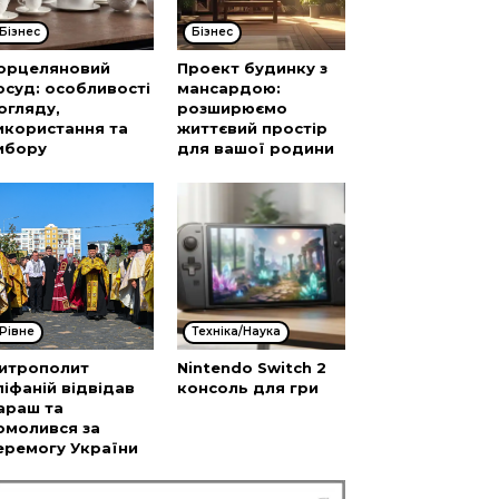
Бізнес
Бізнес
орцеляновий
Проект будинку з
осуд: особливості
мансардою:
огляду,
розширюємо
икористання та
життєвий простір
ибору
для вашої родини
Рівне
Техніка/Наука
итрополит
Nintendo Switch 2
піфаній відвідав
консоль для гри
араш та
омолився за
еремогу України