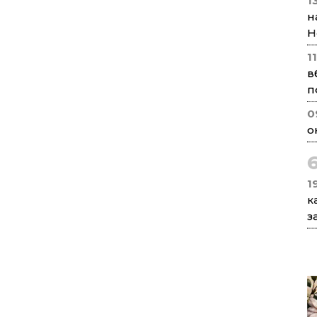
1
н
Н
1
в
п
0
о
1
к
з