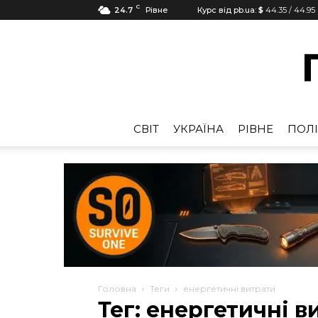
C
24.7
Рівне
Курс від pb.ua:
$
44.35
/
44.95
CВІТ
УКРАЇНА
РІВНЕ
ПОЛІ
Головна
Теги
енергетичні витрати
Тег: енергетичні в