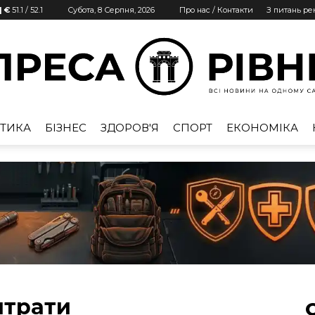
| €
51.1
/
52.1
Субота, 8 Серпня, 2026
Про нас / Контакти
З питань р
ТИКА
БІЗНЕС
ЗДОРОВ'Я
СПОРТ
ЕКОНОМІКА
Преса
Рівне
итрати