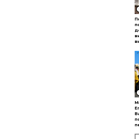
П
п
д
в
в
М
Е
В
п
п