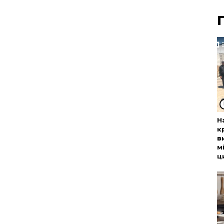
Н
к
в
м
ц