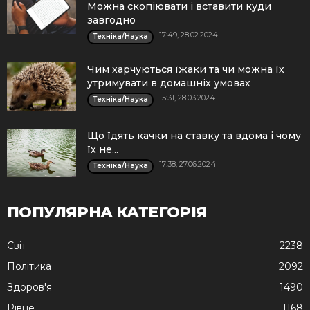
Можна скопіювати і вставити куди
завгодно
17:49, 28.02.2024
Техніка/Наука
Чим харчуються їжаки та чи можна їх
утримувати в домашніх умовах
15:31, 28.03.2024
Техніка/Наука
Що їдять качки на ставку та вдома і чому
їх не...
17:38, 27.06.2024
Техніка/Наука
ПОПУЛЯРНА КАТЕГОРІЯ
Cвіт
2238
Політика
2092
Здоров'я
1490
Рівне
1168