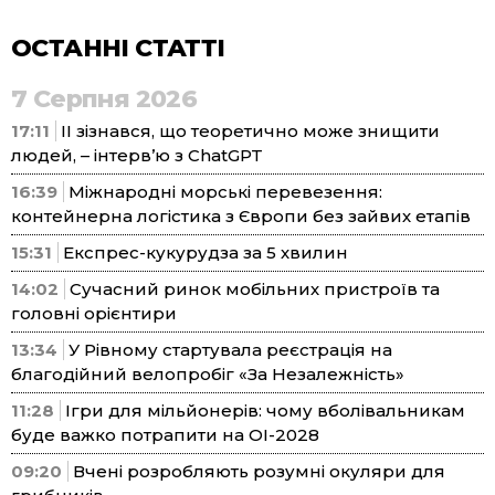
ОСТАННІ СТАТТІ
7 Серпня 2026
17:11
ІІ зізнався, що теоретично може знищити
людей, – інтерв’ю з ChatGPT
16:39
Міжнародні морські перевезення:
контейнерна логістика з Європи без зайвих етапів
15:31
Експрес-кукурудза за 5 хвилин
14:02
Сучасний ринок мобільних пристроїв та
головні орієнтири
13:34
У Рівному стартувала реєстрація на
благодійний велопробіг «За Незалежність»
11:28
Ігри для мільйонерів: чому вболівальникам
буде важко потрапити на ОІ-2028
09:20
Вчені розробляють розумні окуляри для