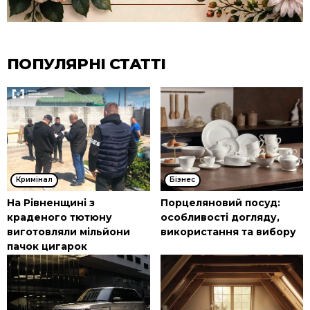
ПОПУЛЯРНІ СТАТТІ
Кримінал
Бізнес
На Рівненщині з
Порцеляновий посуд:
краденого тютюну
особливості догляду,
виготовляли мільйони
використання та вибору
пачок цигарок