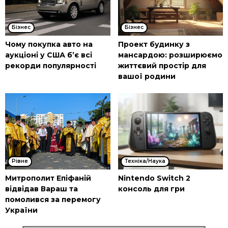
Бізнес
Бізнес
Чому покупка авто на
Проект будинку з
аукціоні у США б’є всі
мансардою: розширюємо
рекорди популярності
життєвий простір для
вашої родини
Рівне
Техніка/Наука
Митрополит Епіфаній
Nintendo Switch 2
відвідав Вараш та
консоль для гри
помолився за перемогу
України