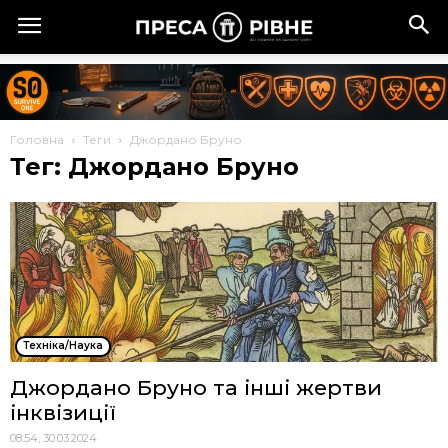
Головна
Теги
Джордано Бруно
Тег: Джордано Бруно
Техніка/Наука
Джордано Бруно та інші жертви
інквізиції
08:54, 30.03.2024