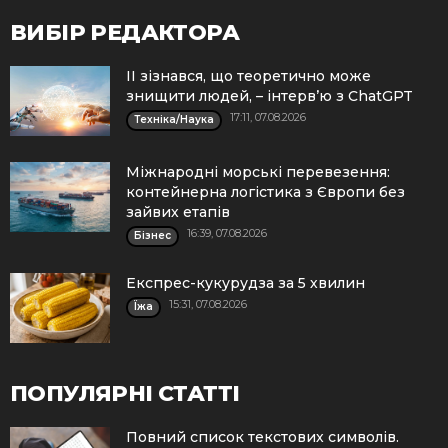
ВИБІР РЕДАКТОРА
ІІ зізнався, що теоретично може
знищити людей, – інтерв’ю з ChatGPT
17:11, 07.08.2026
Техніка/Наука
Міжнародні морські перевезення:
контейнерна логістика з Європи без
зайвих етапів
16:39, 07.08.2026
Бізнес
Експрес-кукурудза за 5 хвилин
15:31, 07.08.2026
Їжа
ПОПУЛЯРНІ СТАТТІ
Повний список текстових символів.