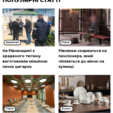
ПОПУЛЯРНІ СТАТТІ
Кримінал
Рівне
На Рівненщині з
Рівнянки скаржаться на
краденого тютюну
пенсіонера, який
виготовляли мільйони
чіпляється до жінок на
пачок цигарок
зупинці
Рівне
Бізнес