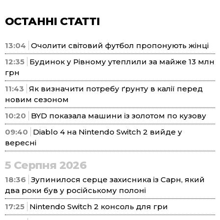
ОСТАННІ СТАТТІ
13:04
Очолити світовий футбол пропонують жінці
12:35
Будинок у Рівному утеплили за майже 13 млн
грн
11:43
Як визначити потребу ґрунту в калії перед
новим сезоном
10:20
BYD показала машини із золотом по кузову
09:40
Diablo 4 на Nintendo Switch 2 вийде у
вересні
5 Серпня 2026
18:36
Зупинилося серце захисника із Сарн, який
два роки був у російському полоні
17:25
Nintendo Switch 2 консоль для гри