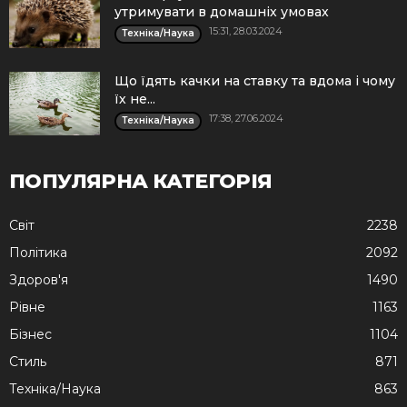
утримувати в домашніх умовах
15:31, 28.03.2024
Техніка/Наука
Що їдять качки на ставку та вдома і чому
їх не...
17:38, 27.06.2024
Техніка/Наука
ПОПУЛЯРНА КАТЕГОРІЯ
Cвіт
2238
Політика
2092
Здоров'я
1490
Рівне
1163
Бізнес
1104
Стиль
871
Техніка/Наука
863