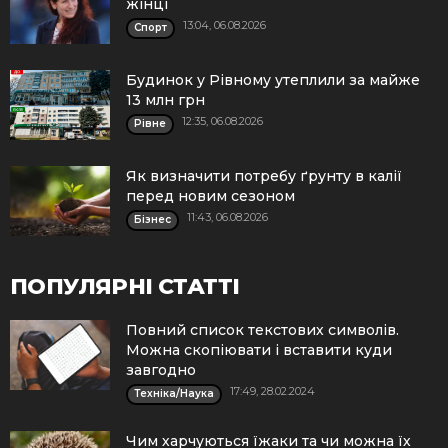
жінці
13:04, 06.08.2026
Спорт
Будинок у Рівному утеплили за майже
13 млн грн
12:35, 06.08.2026
Рівне
Як визначити потребу ґрунту в калії
перед новим сезоном
11:43, 06.08.2026
Бізнес
ПОПУЛЯРНІ СТАТТІ
Повний список текстових символів.
Можна скопіювати і вставити куди
завгодно
17:49, 28.02.2024
Техніка/Наука
Чим харчуються їжаки та чи можна їх