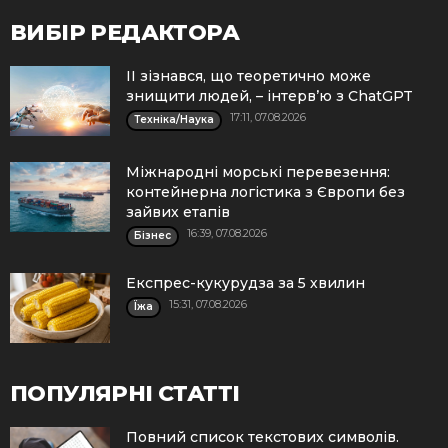
ВИБІР РЕДАКТОРА
ІІ зізнався, що теоретично може
знищити людей, – інтерв’ю з ChatGPT
17:11, 07.08.2026
Техніка/Наука
Міжнародні морські перевезення:
контейнерна логістика з Європи без
зайвих етапів
16:39, 07.08.2026
Бізнес
Експрес-кукурудза за 5 хвилин
15:31, 07.08.2026
Їжа
ПОПУЛЯРНІ СТАТТІ
Повний список текстових символів.