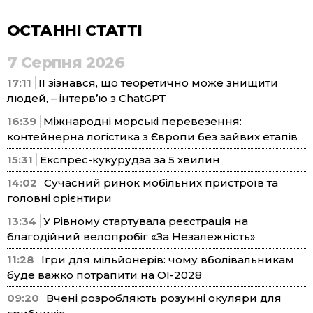
ОСТАННІ СТАТТІ
7 Серпня 2026
17:11
ІІ зізнався, що теоретично може знищити
людей, – інтерв’ю з ChatGPT
16:39
Міжнародні морські перевезення:
контейнерна логістика з Європи без зайвих етапів
15:31
Експрес-кукурудза за 5 хвилин
14:02
Сучасний ринок мобільних пристроїв та
головні орієнтири
13:34
У Рівному стартувала реєстрація на
благодійний велопробіг «За Незалежність»
11:28
Ігри для мільйонерів: чому вболівальникам
буде важко потрапити на ОІ-2028
09:20
Вчені розробляють розумні окуляри для