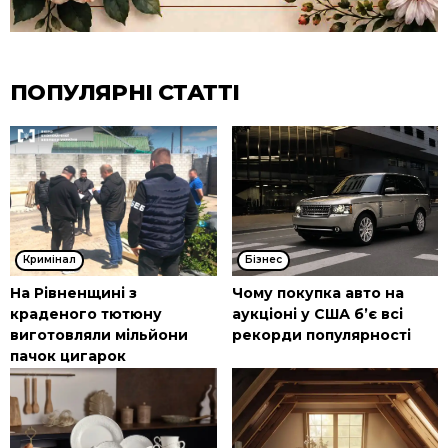
ПОПУЛЯРНІ СТАТТІ
Кримінал
Бізнес
На Рівненщині з
Чому покупка авто на
краденого тютюну
аукціоні у США б’є всі
виготовляли мільйони
рекорди популярності
пачок цигарок