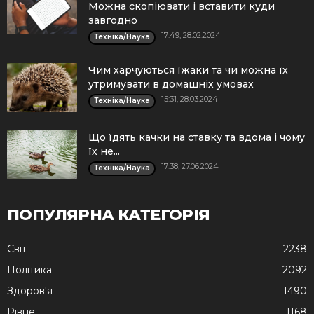
Можна скопіювати і вставити куди
завгодно
17:49, 28.02.2024
Техніка/Наука
Чим харчуються їжаки та чи можна їх
утримувати в домашніх умовах
15:31, 28.03.2024
Техніка/Наука
Що їдять качки на ставку та вдома і чому
їх не...
17:38, 27.06.2024
Техніка/Наука
ПОПУЛЯРНА КАТЕГОРІЯ
Cвіт
2238
Політика
2092
Здоров'я
1490
Рівне
1168