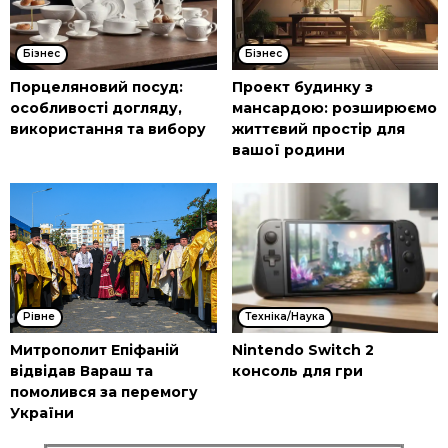
Бізнес
Бізнес
Порцеляновий посуд:
Проект будинку з
особливості догляду,
мансардою: розширюємо
використання та вибору
життєвий простір для
вашої родини
Рівне
Техніка/Наука
Митрополит Епіфаній
Nintendo Switch 2
відвідав Вараш та
консоль для гри
помолився за перемогу
України