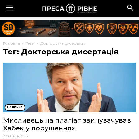
Головна
Теги
Докторська дисертація
Тег: Докторська дисертація
Політика
Мисливець на плагіат звинувачував
Хабек у порушеннях
19:09, 10.02.2025