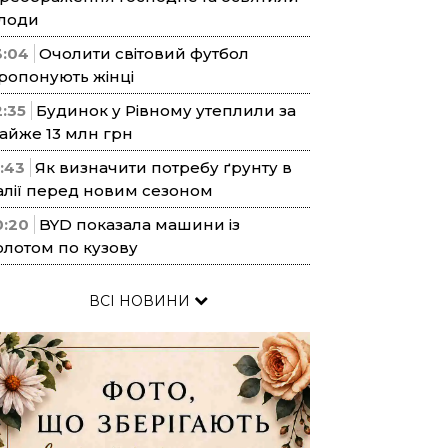
лоди
3:04
Очолити світовий футбол
ропонують жінці
2:35
Будинок у Рівному утеплили за
айже 13 млн грн
1:43
Як визначити потребу ґрунту в
алії перед новим сезоном
0:20
BYD показала машини із
олотом по кузову
ВСІ НОВИНИ