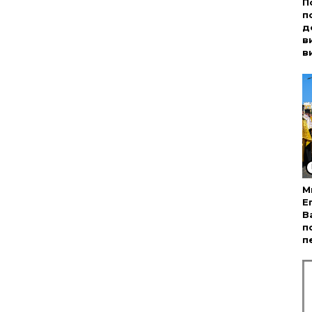
П
п
д
в
в
М
Е
В
п
п