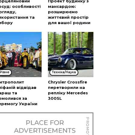
орцеляновий
Проект будинку з
осуд: особливості
мансардою:
огляду,
розширюємо
икористання та
життєвий простір
ибору
для вашої родини
Рівне
Техніка/Наука
итрополит
Chrysler Crossfire
піфаній відвідав
перетворили на
араш та
репліку Mercedes
омолився за
300SL
еремогу України