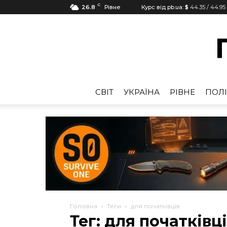
C
26.8
Рівне
Курс від pb.ua:
$
44.35
/
44.95
CВІТ
УКРАЇНА
РІВНЕ
ПОЛІ
Головна
Теги
для початківців
Тег: для початківц