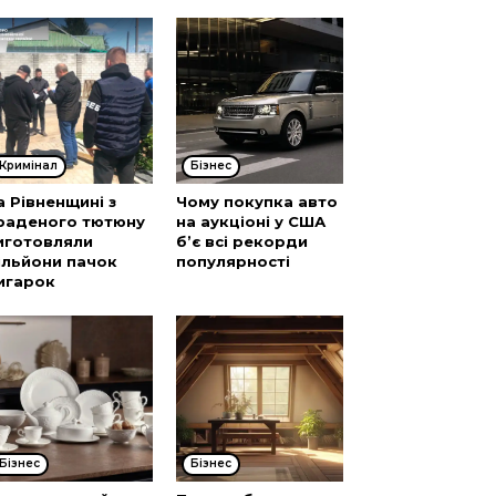
Кримінал
Бізнес
а Рівненщині з
Чому покупка авто
раденого тютюну
на аукціоні у США
иготовляли
б’є всі рекорди
ільйони пачок
популярності
игарок
Бізнес
Бізнес