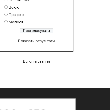
Волонтерю
Воюю
Працюю
Молюся
Показати результати
Всі опитування