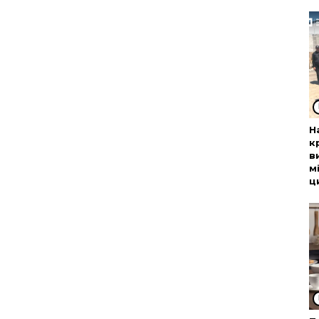
Н
к
в
м
ц