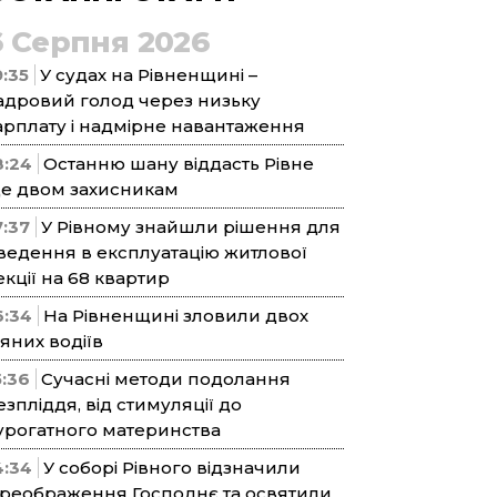
6 Серпня 2026
9:35
У судах на Рівненщині –
адровий голод через низьку
арплату і надмірне навантаження
8:24
Останню шану віддасть Рівне
е двом захисникам
7:37
У Рівному знайшли рішення для
ведення в експлуатацію житлової
екції на 68 квартир
6:34
На Рівненщині зловили двох
’яних водіїв
5:36
Сучасні методи подолання
езпліддя, від стимуляції до
урогатного материнства
4:34
У соборі Рівного відзначили
реображення Господнє та освятили