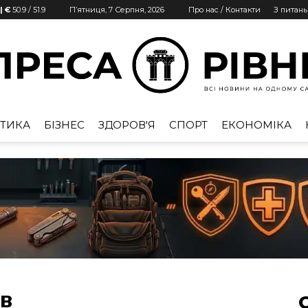
| €
50.9
/
51.9
П’ятниця, 7 Серпня, 2026
Про нас / Контакти
З питан
ТИКА
БІЗНЕС
ЗДОРОВ'Я
СПОРТ
ЕКОНОМІКА
Преса
Рівне
ів