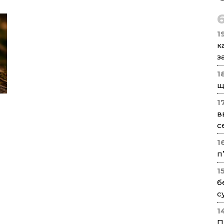
1
к
з
1
щ
1
в
с
1
п
1
б
с
1
П