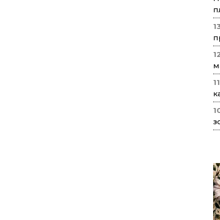
п
1
п
1
м
1
к
1
з