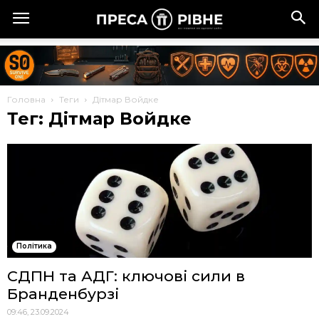
Головна
Теги
Дітмар Войдке
Тег: Дітмар Войдке
Політика
СДПН та АДГ: ключові сили в
Бранденбурзі
09:46, 23.09.2024