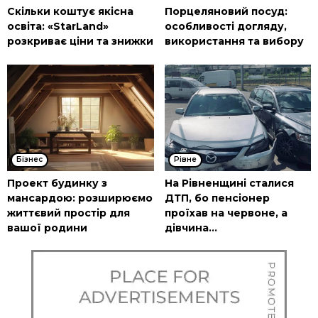
Скільки коштує якісна
Порцеляновий посуд:
освіта: «StarLand»
особливості догляду,
розкриває ціни та знижки
використання та вибору
Бізнес
Рівне
Проект будинку з
На Рівненщині сталися
мансардою: розширюємо
ДТП, бо пенсіонер
життєвий простір для
проїхав на червоне, а
вашої родини
дівчина...