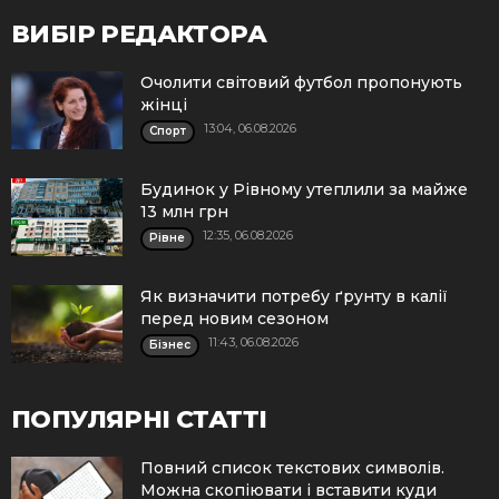
ВИБІР РЕДАКТОРА
Очолити світовий футбол пропонують
жінці
13:04, 06.08.2026
Спорт
Будинок у Рівному утеплили за майже
13 млн грн
12:35, 06.08.2026
Рівне
Як визначити потребу ґрунту в калії
перед новим сезоном
11:43, 06.08.2026
Бізнес
ПОПУЛЯРНІ СТАТТІ
Повний список текстових символів.
Можна скопіювати і вставити куди