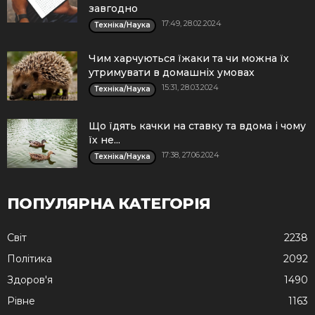
завгодно
17:49, 28.02.2024
Техніка/Наука
Чим харчуються їжаки та чи можна їх
утримувати в домашніх умовах
15:31, 28.03.2024
Техніка/Наука
Що їдять качки на ставку та вдома і чому
їх не...
17:38, 27.06.2024
Техніка/Наука
ПОПУЛЯРНА КАТЕГОРІЯ
Cвіт
2238
Політика
2092
Здоров'я
1490
Рівне
1163