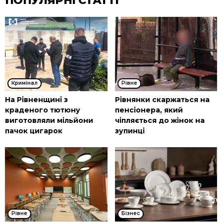
ПОПУЛЯРНІ СТАТТІ
Кримінал
Рівне
На Рівненщині з
Рівнянки скаржаться на
краденого тютюну
пенсіонера, який
виготовляли мільйони
чіпляється до жінок на
пачок цигарок
зупинці
Рівне
Бізнес