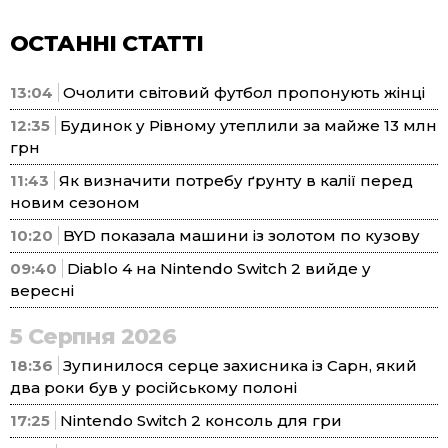
ОСТАННІ СТАТТІ
13:04
Очолити світовий футбол пропонують жінці
12:35
Будинок у Рівному утеплили за майже 13 млн
грн
11:43
Як визначити потребу ґрунту в калії перед
новим сезоном
10:20
BYD показала машини із золотом по кузову
09:40
Diablo 4 на Nintendo Switch 2 вийде у
вересні
5 Серпня 2026
18:36
Зупинилося серце захисника із Сарн, який
два роки був у російському полоні
17:25
Nintendo Switch 2 консоль для гри