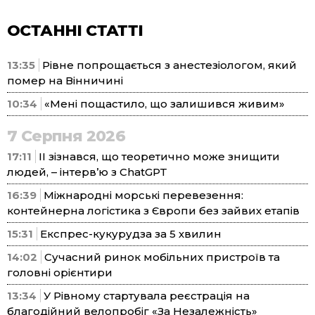
ОСТАННІ СТАТТІ
13:35
Рівне попрощається з анестезіологом, який
помер на Вінничині
10:34
«Мені пощастило, що залишився живим»
7 Серпня 2026
17:11
ІІ зізнався, що теоретично може знищити
людей, – інтерв’ю з ChatGPT
16:39
Міжнародні морські перевезення:
контейнерна логістика з Європи без зайвих етапів
15:31
Експрес-кукурудза за 5 хвилин
14:02
Сучасний ринок мобільних пристроїв та
головні орієнтири
13:34
У Рівному стартувала реєстрація на
благодійний велопробіг «За Незалежність»