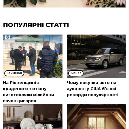
ПОПУЛЯРНІ СТАТТІ
Кримінал
Бізнес
На Рівненщині з
Чому покупка авто на
краденого тютюну
аукціоні у США б’є всі
виготовляли мільйони
рекорди популярності
пачок цигарок