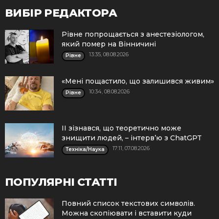
ВИБІР РЕДАКТОРА
Рівне попрощається з анестезіологом,
який помер на Вінничині
13:35, 08.08.2026
Рівне
«Мені пощастило, що залишився живим»
10:34, 08.08.2026
Рівне
ІІ зізнався, що теоретично може
знищити людей, – інтерв’ю з ChatGPT
17:11, 07.08.2026
Техніка/Наука
ПОПУЛЯРНІ СТАТТІ
Повний список текстових символів.
Можна скопіювати і вставити куди