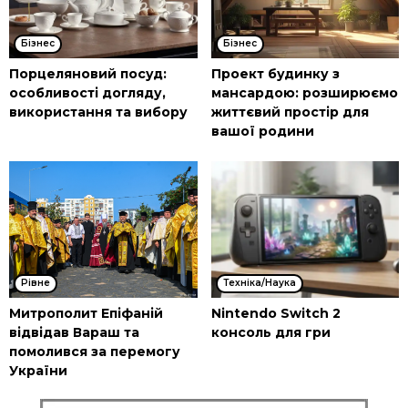
Бізнес
Бізнес
Порцеляновий посуд:
Проект будинку з
особливості догляду,
мансардою: розширюємо
використання та вибору
життєвий простір для
вашої родини
Рівне
Техніка/Наука
Митрополит Епіфаній
Nintendo Switch 2
відвідав Вараш та
консоль для гри
помолився за перемогу
України