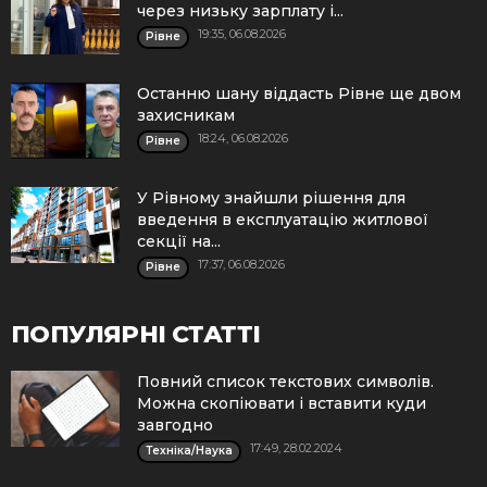
через низьку зарплату і...
19:35, 06.08.2026
Рівне
Останню шану віддасть Рівне ще двом
захисникам
18:24, 06.08.2026
Рівне
У Рівному знайшли рішення для
введення в експлуатацію житлової
секції на...
17:37, 06.08.2026
Рівне
ПОПУЛЯРНІ СТАТТІ
Повний список текстових символів.
Можна скопіювати і вставити куди
завгодно
17:49, 28.02.2024
Техніка/Наука