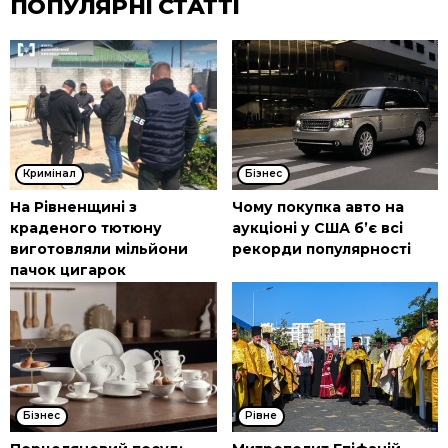
ПОПУЛЯРНІ СТАТТІ
Кримінал
Бізнес
На Рівненщині з
Чому покупка авто на
краденого тютюну
аукціоні у США б’є всі
виготовляли мільйони
рекорди популярності
пачок цигарок
Бізнес
Рівне