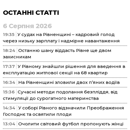
ОСТАННІ СТАТТІ
6 Серпня 2026
19:35
У судах на Рівненщині – кадровий голод
через низьку зарплату і надмірне навантаження
18:24
Останню шану віддасть Рівне ще двом
захисникам
17:37
У Рівному знайшли рішення для введення в
експлуатацію житлової секції на 68 квартир
16:34
На Рівненщині зловили двох п’яних водіїв
15:36
Сучасні методи подолання безпліддя, від
стимуляції до сурогатного материнства
14:34
У соборі Рівного відзначили Преображення
Господнє та освятили плоди
13:04
Очолити світовий футбол пропонують жінці