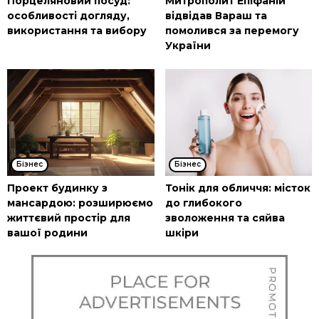
Порцеляновий посуд:
Митрополит Епіфаній
особливості догляду,
відвідав Вараш та
використання та вибору
помолився за перемогу
України
Бізнес
Бізнес
Проект будинку з
Тонік для обличчя: місток
мансардою: розширюємо
до глибокого
життєвий простір для
зволоження та сяйва
вашої родини
шкіри