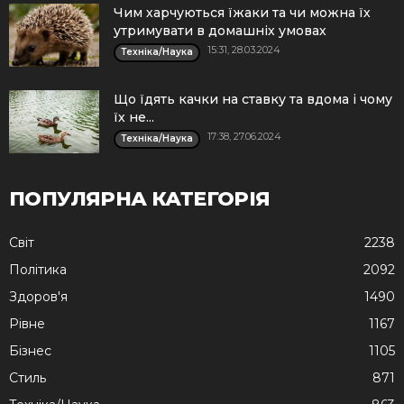
Чим харчуються їжаки та чи можна їх
утримувати в домашніх умовах
15:31, 28.03.2024
Техніка/Наука
Що їдять качки на ставку та вдома і чому
їх не...
17:38, 27.06.2024
Техніка/Наука
ПОПУЛЯРНА КАТЕГОРІЯ
Cвіт
2238
Політика
2092
Здоров'я
1490
Рівне
1167
Бізнес
1105
Стиль
871