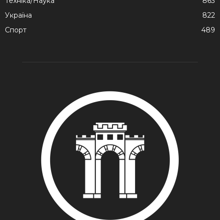
Техніка/Наука
863
Україна
822
Спорт
489