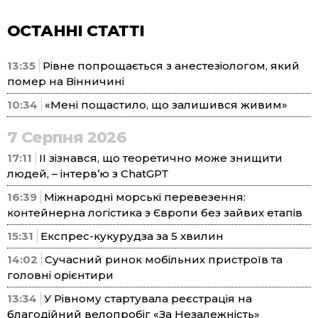
ОСТАННІ СТАТТІ
13:35
Рівне попрощається з анестезіологом, який
помер на Вінничині
10:34
«Мені пощастило, що залишився живим»
7 Серпня 2026
17:11
ІІ зізнався, що теоретично може знищити
людей, – інтерв’ю з ChatGPT
16:39
Міжнародні морські перевезення:
контейнерна логістика з Європи без зайвих етапів
15:31
Експрес-кукурудза за 5 хвилин
14:02
Сучасний ринок мобільних пристроїв та
головні орієнтири
13:34
У Рівному стартувала реєстрація на
благодійний велопробіг «За Незалежність»