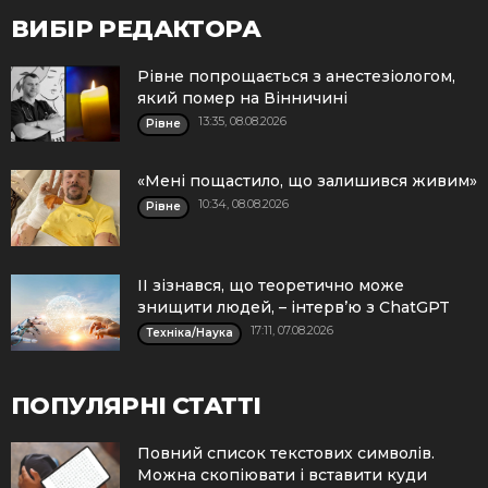
ВИБІР РЕДАКТОРА
Рівне попрощається з анестезіологом,
який помер на Вінничині
13:35, 08.08.2026
Рівне
«Мені пощастило, що залишився живим»
10:34, 08.08.2026
Рівне
ІІ зізнався, що теоретично може
знищити людей, – інтерв’ю з ChatGPT
17:11, 07.08.2026
Техніка/Наука
ПОПУЛЯРНІ СТАТТІ
Повний список текстових символів.
Можна скопіювати і вставити куди