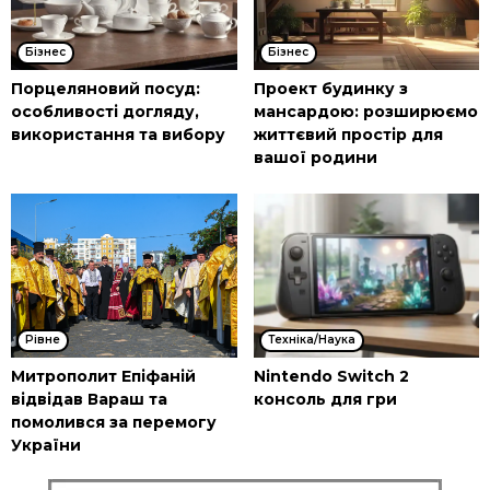
Бізнес
Бізнес
Порцеляновий посуд:
Проект будинку з
особливості догляду,
мансардою: розширюємо
використання та вибору
життєвий простір для
вашої родини
Рівне
Техніка/Наука
Митрополит Епіфаній
Nintendo Switch 2
відвідав Вараш та
консоль для гри
помолився за перемогу
України