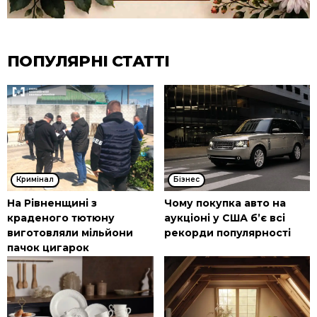
ПОПУЛЯРНІ СТАТТІ
Кримінал
Бізнес
На Рівненщині з
Чому покупка авто на
краденого тютюну
аукціоні у США б’є всі
виготовляли мільйони
рекорди популярності
пачок цигарок