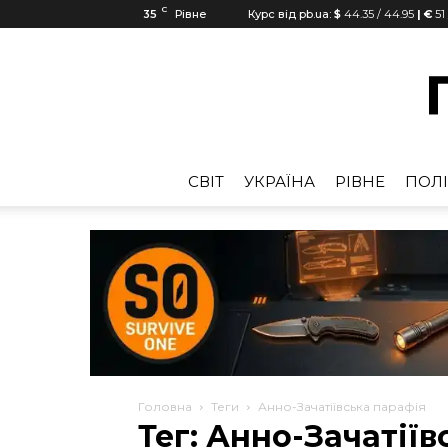
C
35
Рівне
Курс від pb.ua:
$
44.35
/
44.95
| €
51
CВІТ
УКРАЇНА
РІВНЕ
ПОЛІ
Головна
Теги
Анно-Зачатіївська парафія
Тег: Анно-Зачатіїв