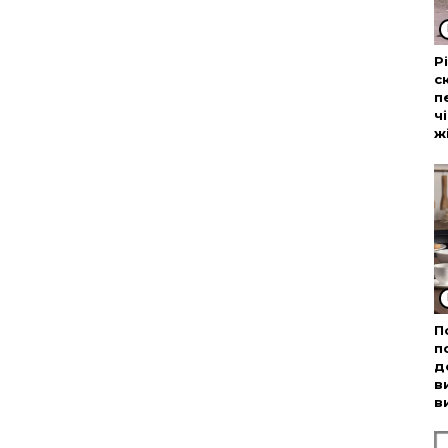
Р
с
п
ч
ж
П
п
д
в
в