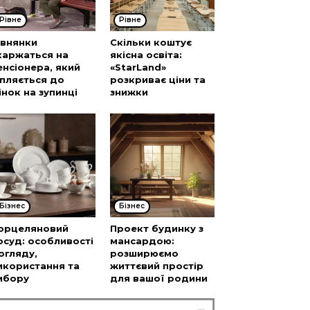
Рівне
Рівне
івнянки
Скільки коштує
каржаться на
якісна освіта:
енсіонера, який
«StarLand»
іпляється до
розкриває ціни та
інок на зупинці
знижки
Бізнес
Бізнес
орцеляновий
Проект будинку з
осуд: особливості
мансардою:
огляду,
розширюємо
икористання та
життєвий простір
ибору
для вашої родини