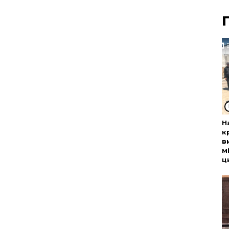
Н
к
в
м
ц