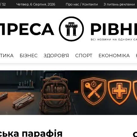
/
52
Четвер, 6 Серпня, 2026
Про нас / Контакти
З питань реклами
ТИКА
БІЗНЕС
ЗДОРОВ'Я
СПОРТ
ЕКОНОМІКА
Преса
Рівне
ська парафія