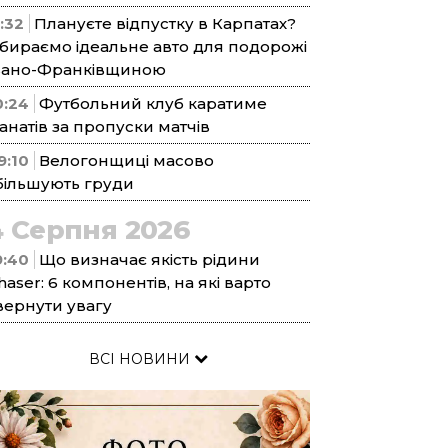
1:32
Плануєте відпустку в Карпатах?
бираємо ідеальне авто для подорожі
вано-Франківщиною
0:24
Футбольний клуб каратиме
анатів за пропуски матчів
9:10
Велогонщиці масово
більшують груди
4 Серпня 2026
9:40
Що визначає якість рідини
haser: 6 компонентів, на які варто
вернути увагу
ВСІ НОВИНИ