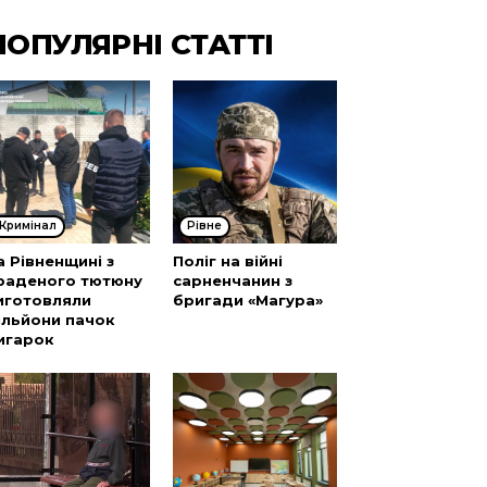
ПОПУЛЯРНІ СТАТТІ
Кримінал
Рівне
а Рівненщині з
Поліг на війні
раденого тютюну
сарненчанин з
иготовляли
бригади «Магура»
ільйони пачок
игарок