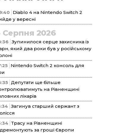
9:40
Diablo 4 на Nintendo Switch 2
ийде у вересні
5 Серпня 2026
8:36
Зупинилося серце захисника із
арн, який два роки був у російському
олоні
7:25
Nintendo Switch 2 консоль для
ри
6:35
Депутати ще більше
онтролюватимуть на Рівненщині
оловних лікарів
5:34
Загинув старший сержант з
олісся
3:34
Трасу на Рівненщині
ідремонтують за гроші Європи