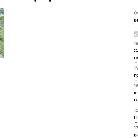
0
в
1
С
п
1
г
1
к
г
1
П
1
в