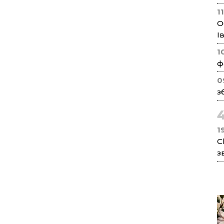
1
О
І
1
ф
0
з
1
C
з