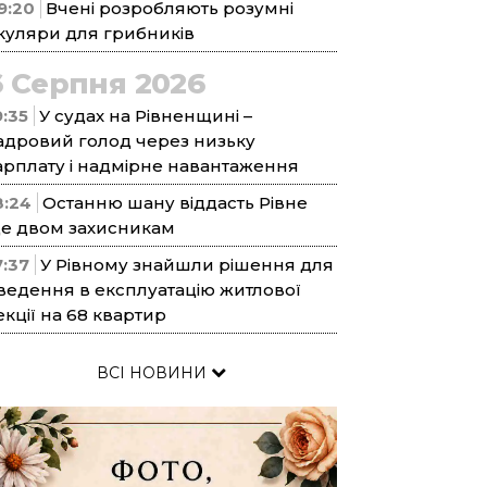
9:20
Вчені розробляють розумні
куляри для грибників
6 Серпня 2026
9:35
У судах на Рівненщині –
адровий голод через низьку
арплату і надмірне навантаження
8:24
Останню шану віддасть Рівне
е двом захисникам
7:37
У Рівному знайшли рішення для
ведення в експлуатацію житлової
екції на 68 квартир
ВСІ НОВИНИ