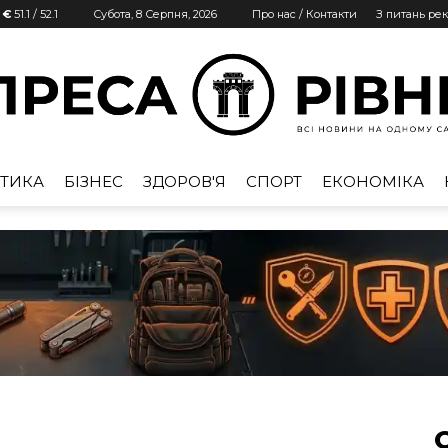
| €
51.1
/
52.1
Субота, 8 Серпня, 2026
Про нас / Контакти
З питань ре
ТИКА
БІЗНЕС
ЗДОРОВ'Я
СПОРТ
ЕКОНОМІКА
Преса
Рівне