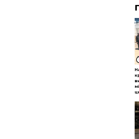
Н
к
в
м
ц