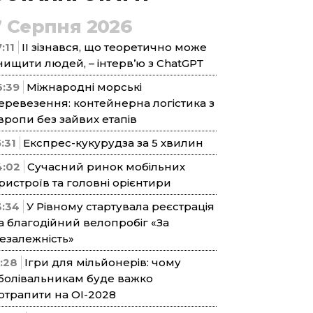
7 Серпня 2026
:11
ІІ зізнався, що теоретично може
нищити людей, – інтерв’ю з ChatGPT
6:39
Міжнародні морські
еревезення: контейнерна логістика з
вропи без зайвих етапів
5:31
Експрес-кукурудза за 5 хвилин
4:02
Сучасний ринок мобільних
ристроїв та головні орієнтири
3:34
У Рівному стартувала реєстрація
а благодійний велопробіг «За
езалежність»
1:28
Ігри для мільйонерів: чому
болівальникам буде важко
отрапити на ОІ-2028