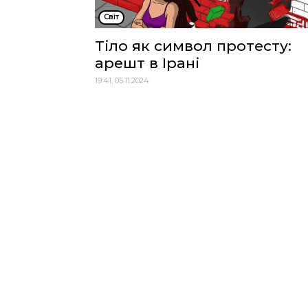
Cвіт
Тіло як символ протесту:
арешт в Ірані
19:41, 05.11.2024