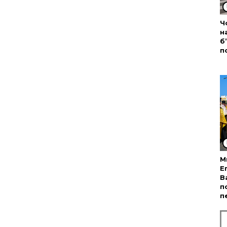
Ч
н
б
п
М
Е
В
п
п