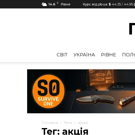
C
14.6
Рівне
Курс від pb.ua:
$
44.35
/
44.95
CВІТ
УКРАЇНА
РІВНЕ
ПОЛІ
Головна
Теги
акція
Тег: акція