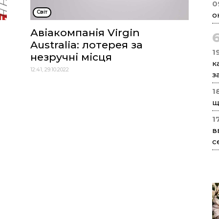
0
Cвіт
о
Авіакомпанія Virgin
Australia: лотерея за
1
незручні місця
к
12:41, 29.10.2022
з
1
щ
1
в
с