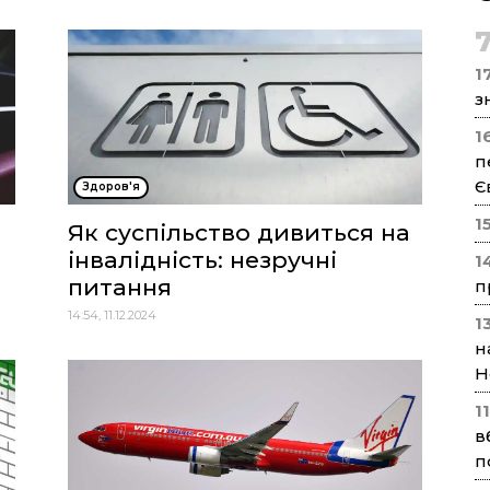
17
з
1
п
Є
Здоров'я
1
Як суспільство дивиться на
інвалідність: незручні
1
питання
п
14:54, 11.12.2024
1
н
Н
1
в
п