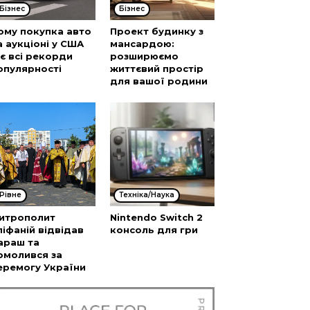
Бізнес
Бізнес
ому покупка авто
Проект будинку з
а аукціоні у США
мансардою:
’є всі рекорди
розширюємо
опулярності
життєвий простір
для вашої родини
Рівне
Техніка/Наука
итрополит
Nintendo Switch 2
піфаній відвідав
консоль для гри
араш та
омолився за
еремогу України