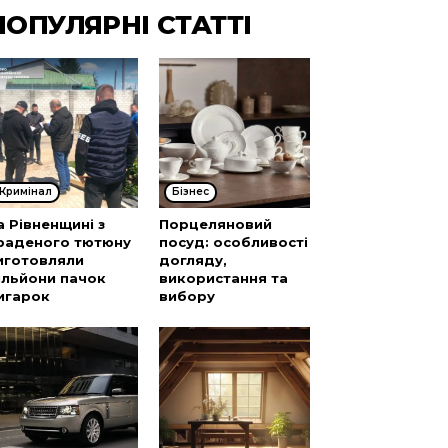
ПОПУЛЯРНІ СТАТТІ
Кримінал
Бізнес
а Рівненщині з
Порцеляновий
раденого тютюну
посуд: особливості
иготовляли
догляду,
ільйони пачок
використання та
игарок
вибору