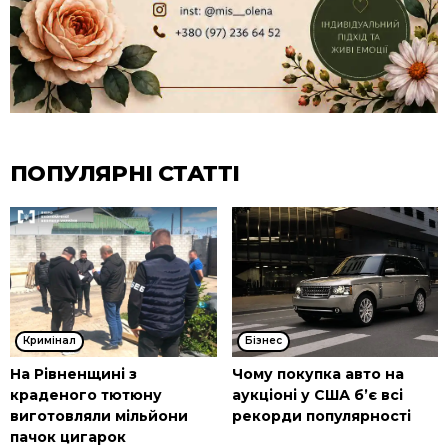
ПОПУЛЯРНІ СТАТТІ
Кримінал
Бізнес
На Рівненщині з
Чому покупка авто на
краденого тютюну
аукціоні у США б’є всі
виготовляли мільйони
рекорди популярності
пачок цигарок