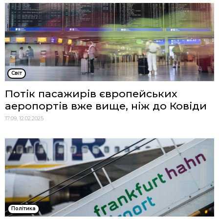
Cвіт
Потік пасажирів європейських
аеропортів вже вище, ніж до Ковіди
17:09, 12.02.2025
Політика