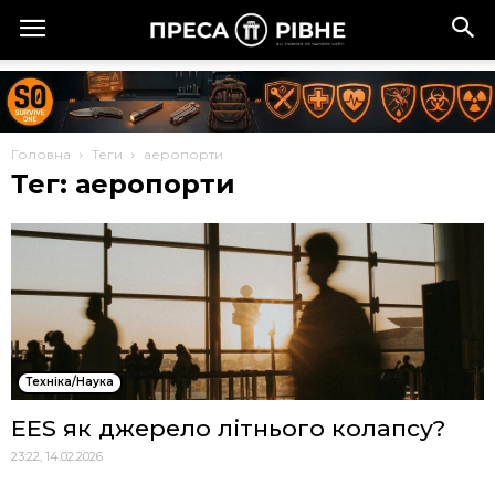
Головна
Теги
аеропорти
Тег: аеропорти
Техніка/Наука
EES як джерело літнього колапсу?
23:22, 14.02.2026