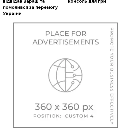
відвідав Вараш та
консоль для гри
помолився за перемогу
України