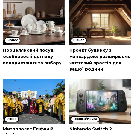
Бізнес
Бізнес
Порцеляновий посуд:
Проект будинку з
особливості догляду,
мансардою: розширюємо
використання та вибору
життєвий простір для
вашої родини
Рівне
Техніка/Наука
Митрополит Епіфаній
Nintendo Switch 2