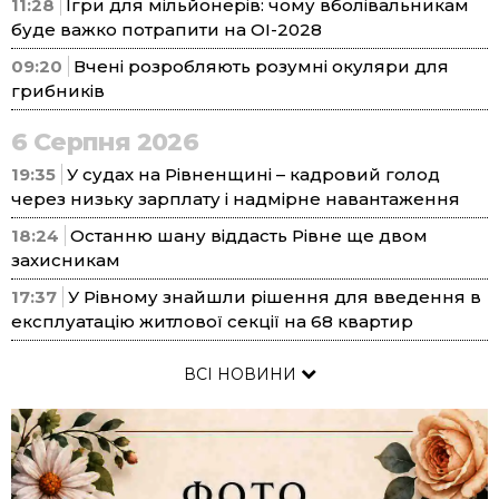
11:28
Ігри для мільйонерів: чому вболівальникам
буде важко потрапити на ОІ-2028
09:20
Вчені розробляють розумні окуляри для
грибників
6 Серпня 2026
19:35
У судах на Рівненщині – кадровий голод
через низьку зарплату і надмірне навантаження
18:24
Останню шану віддасть Рівне ще двом
захисникам
17:37
У Рівному знайшли рішення для введення в
експлуатацію житлової секції на 68 квартир
ВСІ НОВИНИ