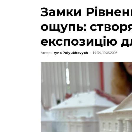
Замки Рівнен
ощупь: створ
експозицію д
Автор:
Iryna Polyukhovych
-
14:34, 19.06.2026