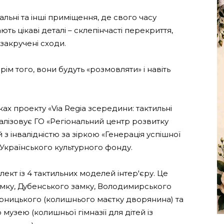
тальні та інші приміщення, де свого часу
ють цікаві деталі – склепінчасті перекриття,
 закручені сходи.
ім того, вони будуть «розмовляти» і навіть
ах проекту «Via Regia зсередини: тактильні
еалізовує ГО «Регіональний центр розвитку
 з інвалідністю за зіркою «Генерація успішної
и Українського культурного фонду.
кт із 4 тактильних моделей інтер'єру. Це
амку, Дубенського замку, Володимирського
рницького (колишнього маєтку дворянина) та
узею (колишньої гімназії для дітей із