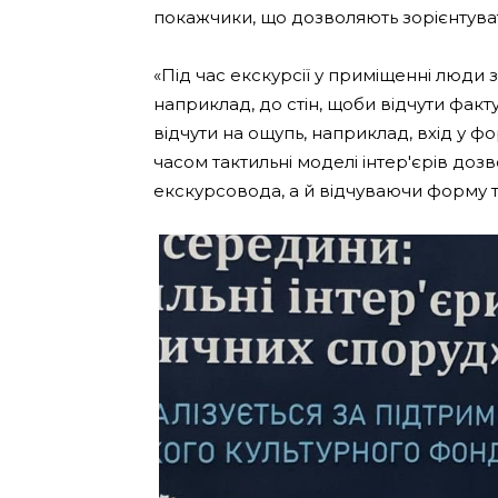
покажчики, що дозволяють зорієнтуват
«Під час екскурсії у приміщенні люди
наприклад, до стін, щоби відчути фак
відчути на ощупь, наприклад, вхід у ф
часом тактильні моделі інтер'єрів дозв
екскурсовода, а й відчуваючи форму т