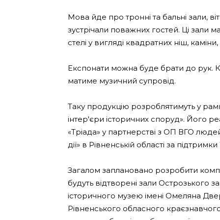
Мова йде про тронні та бальні зали, ві
зустрічали поважних гостей. Ці зали ма
стелі у вигляді квадратних ніш, каміни,
Експонати можна буде брати до рук. Кр
матиме музичний супровід.
Таку продукцію розроблятимуть у рамк
інтер'єри історичних споруд». Його р
«Тріада» у партнерстві з ОП ВГО людей
дії» в Рівненській області за підтримк
Загалом заплановано розробити компле
будуть відтворені зали Острозького з
історичного музею імені Омеляна Две
Рівненського обласного краєзнавчого м