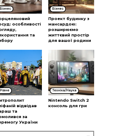
Бізнес
Бізнес
орцеляновий
Проект будинку з
осуд: особливості
мансардою:
огляду,
розширюємо
икористання та
життєвий простір
ибору
для вашої родини
Рівне
Техніка/Наука
итрополит
Nintendo Switch 2
піфаній відвідав
консоль для гри
араш та
омолився за
еремогу України