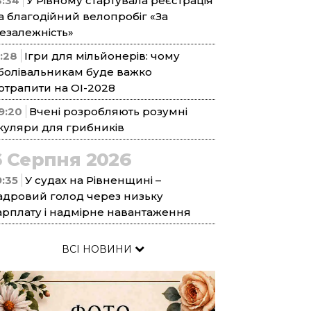
3:34
У Рівному стартувала реєстрація
а благодійний велопробіг «За
езалежність»
1:28
Ігри для мільйонерів: чому
болівальникам буде важко
отрапити на ОІ-2028
9:20
Вчені розробляють розумні
куляри для грибників
6 Серпня 2026
9:35
У судах на Рівненщині –
адровий голод через низьку
арплату і надмірне навантаження
ВСІ НОВИНИ