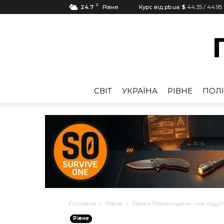
C
24.7
Рівне
Курс від pb.ua:
$
44.35
/
44.95
CВІТ
УКРАЇНА
РІВНЕ
ПОЛІ
Головна
Рівне
Замки Рівненщини – на ощуп
Рівне