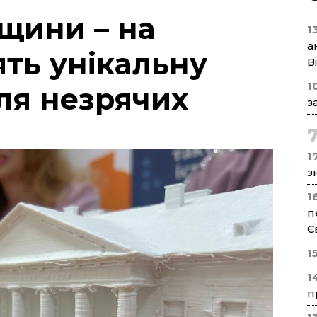
щини – на
1
а
ять унікальну
В
1
ля незрячих
з
17
з
1
п
Є
1
1
п