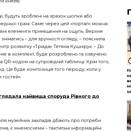
и князя).
ії, будуть зроблені на зразок шопки або
редньої грані. Саме через цей «портал» можна
ивні елементи приміщення на ощупь. Верхня
 зніматись – для зручності огляду, – пояснила
нтр розвитку «Тріада» Тетяна Кушнірук. – До
тиме в комплект, буде розроблено та озвучено
 QR-кодом на супровідній табличці. Крім того,
д. Це буде композиція того періоду, коли у
Н
к
 гостей».
в
м
ц
иглядала найвища споруда Рівного до
біля музейних закладів дбають про потреби
ема, є мнемосхеми – тактильні інформаційні