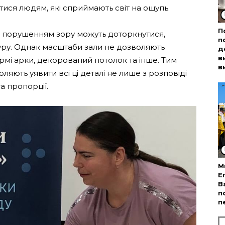
ися людям, які сприймають світ на ощупь.
П
 з порушенням зору можуть доторкнутися,
п
туру. Однак масштаби зали не дозволяють
д
в
ормі арки, декорований потолок та інше. Тим
в
оляють уявити всі ці деталі не лише з розповіді
а пропорції.
М
Е
В
п
п