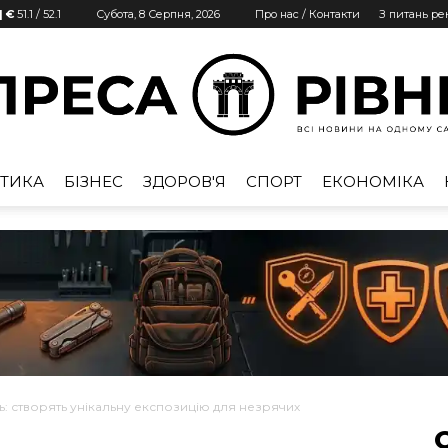
| €
51.1
/
52.1
Субота, 8 Серпня, 2026
Про нас / Контакти
З питань р
ТИКА
БІЗНЕС
ЗДОРОВ'Я
СПОРТ
ЕКОНОМІКА
Преса
Рівне
ь: створять унікальну експозицію для незрячих