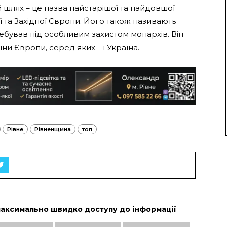
й шлях – це назва найстарішої та найдовшої
ої та Західної Європи. Його також називають
ебував під особливим захистом монархів. Він
їни Європи, серед яких – і Україна.
Рівне
Рівненщина
топ
максимально швидко доступу до інформації