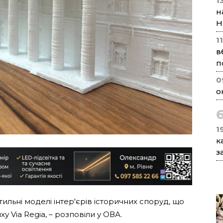
1
н
Н
1
в
п
0
о
1
к
з
тильні моделі інтер'єрів історичних споруд, що
у Via Regia, – розповіли у ОВА.