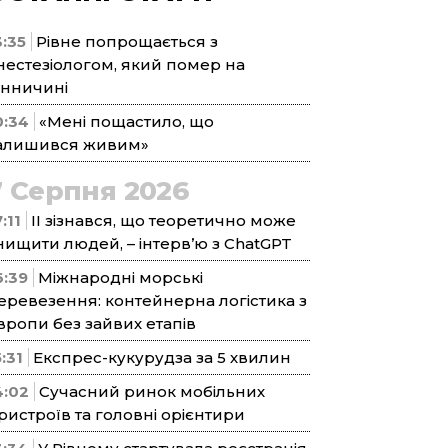
3:35
Рівне попрощається з
нестезіологом, який помер на
інничині
0:34
«Мені пощастило, що
алишився живим»
7 Серпня 2026
:11
ІІ зізнався, що теоретично може
нищити людей, – інтерв’ю з ChatGPT
6:39
Міжнародні морські
еревезення: контейнерна логістика з
вропи без зайвих етапів
5:31
Експрес-кукурудза за 5 хвилин
4:02
Сучасний ринок мобільних
ристроїв та головні орієнтири