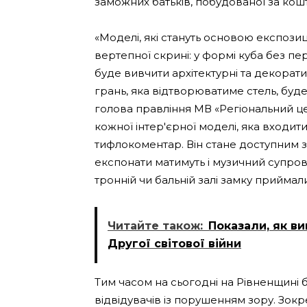
заможних батьків, побудованої за кошт
«Моделі, які стануть основою експозиц
вертепної скрині: у формі куба без пе
буде вивчити архітектурні та декорат
грань, яка відтворюватиме стель, буде
голова правління МВ «Регіональний це
кожної інтер'єрної моделі, яка входи
тифлокоментар. Він стане доступним за
експонати матимуть і музичний супрові
тронній чи бальній залі замку приймали
Читайте також:
Показали, як в
Другої світової війни
Тим часом на сьогодні на Рівненщині 
відвідувачів із порушенням зору. Зокр