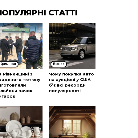
ПОПУЛЯРНІ СТАТТІ
Кримінал
Бізнес
а Рівненщині з
Чому покупка авто
раденого тютюну
на аукціоні у США
иготовляли
б’є всі рекорди
ільйони пачок
популярності
игарок