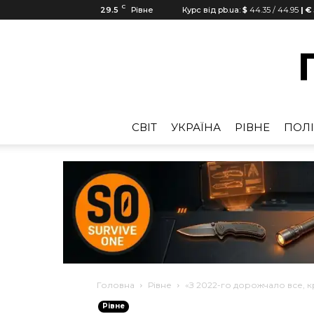
C
29.5
Рівне
Курс від pb.ua:
$
44.35
/
44.95
| €
CВІТ
УКРАЇНА
РІВНЕ
ПОЛІ
Головна
Рівне
«З 2022-го дорожчало все, к
Рівне