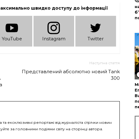
Ч
н
максимально швидко доступу до інформації
б
п
YouTube
Instagram
Twitter
Наступна стаття
Представлений абсолютно новий Tank
А
300
а
М
Е
В
п
п
а та ексклюзивні репортажі від журналіста стрічки новин
уйте за головними подіями світу на сторінці автора.