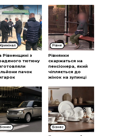
Кримінал
Рівне
а Рівненщині з
Рівнянки
раденого тютюну
скаржаться на
иготовляли
пенсіонера, який
ільйони пачок
чіпляється до
игарок
жінок на зупинці
Бізнес
Бізнес