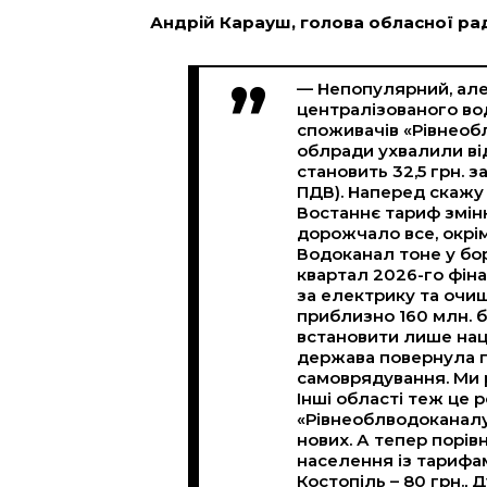
Андрій Карауш, голова обласної ра
— Непопулярний, але
централізованого во
споживачів «Рівнеоб
облради ухвалили ві
становить 32,5 грн. з
ПДВ). Наперед скажу 
Востаннє тариф зміню
дорожчало все, окрі
Водоканал тоне у бор
квартал 2026-го фінан
за електрику та очищ
приблизно 160 млн. б
встановити лише нац
держава повернула 
самоврядування. Ми р
Інші області теж це 
«Рівнеоблводоканалу
нових. А тепер порів
населення із тарифам
Костопіль – 80 грн., Д