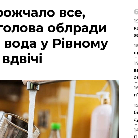
рожчало все,
1
 голова облради
к
з
 вода у Рівному
1
щ
вдвічі
1
в
с
1
п
1
б
с
1
П