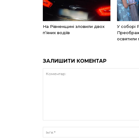
На Рівненщині зловили двох
У соборі 
п’яних водіїв
Преображ
освятили
ЗАЛИШИТИ КОМЕНТАР