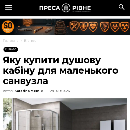
Головна
Бізнес
Бізнес
Яку купити душову
кабіну для маленького
санвузла
Автор:
Katerina Melnik
-
11:28, 10.06.2026