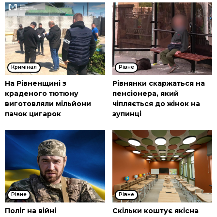
Кримінал
Рівне
На Рівненщині з
Рівнянки скаржаться на
краденого тютюну
пенсіонера, який
виготовляли мільйони
чіпляється до жінок на
пачок цигарок
зупинці
Рівне
Рівне
Поліг на війні
Скільки коштує якісна