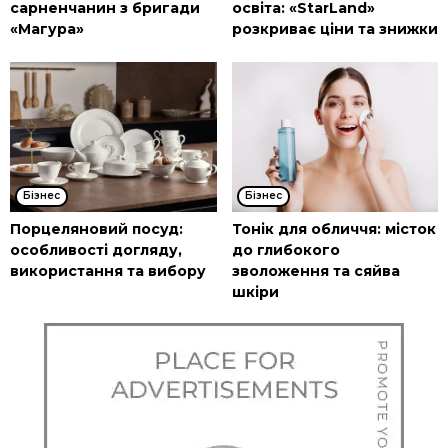
сарненчанин з бригади
освіта: «StarLand»
«Магура»
розкриває ціни та знижки
Бізнес
Бізнес
Порцеляновий посуд:
Тонік для обличчя: місток
особливості догляду,
до глибокого
використання та вибору
зволоження та сяйва
шкіри