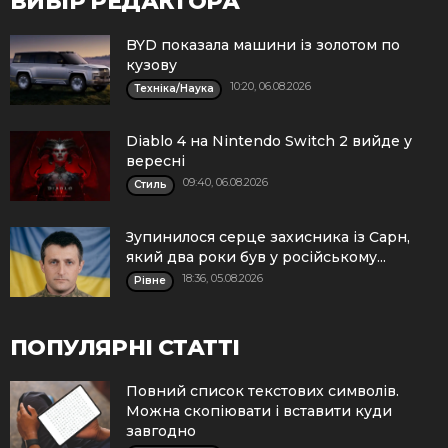
ВИБІР РЕДАКТОРА
BYD показала машини із золотом по
кузову
10:20, 06.08.2026
Техніка/Наука
Diablo 4 на Nintendo Switch 2 вийде у
вересні
09:40, 06.08.2026
Стиль
Зупинилося серце захисника із Сарн,
який два роки був у російському...
18:36, 05.08.2026
Рівне
ПОПУЛЯРНІ СТАТТІ
Повний список текстових символів.
Можна скопіювати і вставити куди
завгодно