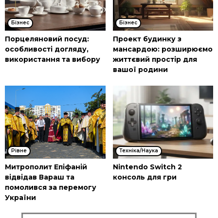
Бізнес
Бізнес
Порцеляновий посуд:
Проект будинку з
особливості догляду,
мансардою: розширюємо
використання та вибору
життєвий простір для
вашої родини
Рівне
Техніка/Наука
Митрополит Епіфаній
Nintendo Switch 2
відвідав Вараш та
консоль для гри
помолився за перемогу
України