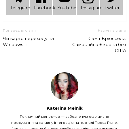
Telеgram
Facebook
YouTube
Instagram
Twitter
Попередня стаття
Наступна стаття
Чи варто переходу на
Саміт Брюсселя:
Windows 11
Самостійна Європа без
США
Katerina Melnik
Рекламний менеджер — забезпечую ефективне
просування та нативну інтеграцію на порталі Преса Рівне.
Актуальні новини бізнесу, глибока аналітика та аудиторія,