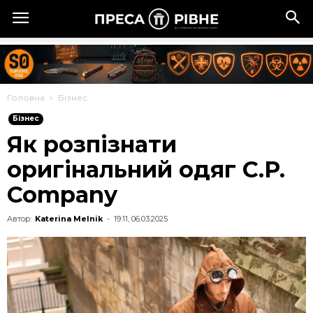
Головна
Бізнес
Бізнес
Як розпізнати
оригінальний одяг C.P.
Company
Автор:
Katerina Melnik
-
19:11, 06.03.2025