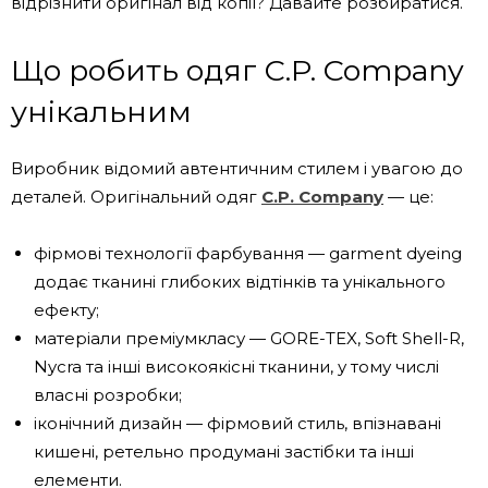
відрізнити оригінал від копії? Давайте розбиратися.
Що робить одяг C.P. Company
унікальним
Виробник відомий автентичним стилем і увагою до
деталей. Оригінальний одяг
C.P. Company
— це:
фірмові технології фарбування — garment dyeing
додає тканині глибоких відтінків та унікального
ефекту;
матеріали преміумкласу — GORE-TEX, Soft Shell-R,
Nycra та інші високоякісні тканини, у тому числі
власні розробки;
іконічний дизайн — фірмовий стиль, впізнавані
кишені, ретельно продумані застібки та інші
елементи.