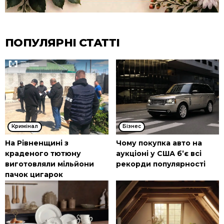
ПОПУЛЯРНІ СТАТТІ
Кримінал
Бізнес
На Рівненщині з
Чому покупка авто на
краденого тютюну
аукціоні у США б’є всі
виготовляли мільйони
рекорди популярності
пачок цигарок