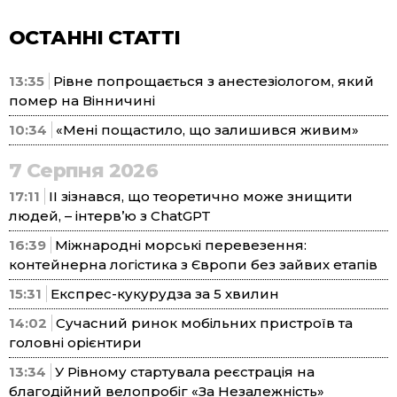
ОСТАННІ СТАТТІ
13:35
Рівне попрощається з анестезіологом, який
помер на Вінничині
10:34
«Мені пощастило, що залишився живим»
7 Серпня 2026
17:11
ІІ зізнався, що теоретично може знищити
людей, – інтерв’ю з ChatGPT
16:39
Міжнародні морські перевезення:
контейнерна логістика з Європи без зайвих етапів
15:31
Експрес-кукурудза за 5 хвилин
14:02
Сучасний ринок мобільних пристроїв та
головні орієнтири
13:34
У Рівному стартувала реєстрація на
благодійний велопробіг «За Незалежність»