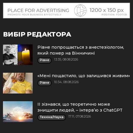
ВИБІР РЕДАКТОРА
Рівне попрощається з анестезіологом,
який помер на Вінничині
13:35, 08.08.2026
Рівне
«Мені пощастило, що залишився живим»
10:34, 08.08.2026
Рівне
ІІ зізнався, що теоретично може
знищити людей, – інтерв’ю з ChatGPT
17:11, 07.08.2026
Техніка/Наука