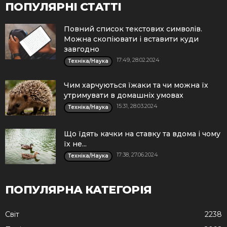
ПОПУЛЯРНІ СТАТТІ
Повний список текстових символів.
Можна скопіювати і вставити куди
завгодно
17:49, 28.02.2024
Техніка/Наука
Чим харчуються їжаки та чи можна їх
утримувати в домашніх умовах
15:31, 28.03.2024
Техніка/Наука
Що їдять качки на ставку та вдома і чому
їх не...
17:38, 27.06.2024
Техніка/Наука
ПОПУЛЯРНА КАТЕГОРІЯ
Cвіт
2238