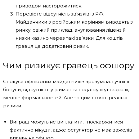
приводом насторожитися.
Перевірте відсутність зв’язків із РФ.
Майданчики з російським корінням виводять з
ринку: свіжий приклад, анулювання ліцензій
низки казино через такі зв’язки. Для коштів
гравця це додатковий ризик.
Чим ризикує гравець офшору
Спокуса офшорних майданчиків зрозуміла: гучніші
бонуси, відсутність утримання податку «тут і зараз»,
менше формальностей. Але за цим стоять реальні
ризики.
Виграш можуть не виплатити, і поскаржитися
фактично нікуди, адже регулятор не має важелів
впливу на офшор.