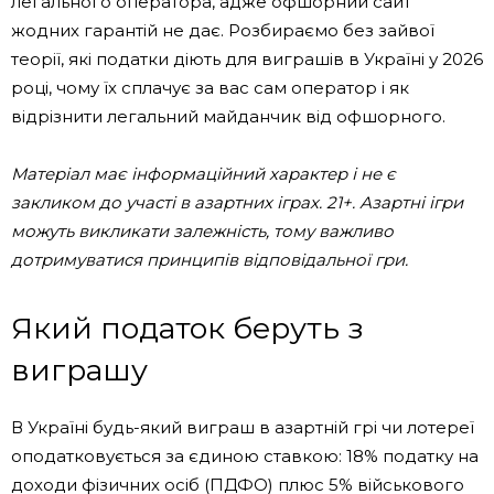
легального оператора, адже офшорний сайт
жодних гарантій не дає. Розбираємо без зайвої
теорії, які податки діють для виграшів в Україні у 2026
році, чому їх сплачує за вас сам оператор і як
відрізнити легальний майданчик від офшорного.
Матеріал має інформаційний характер і не є
закликом до участі в азартних іграх. 21+. Азартні ігри
можуть викликати залежність, тому важливо
дотримуватися принципів відповідальної гри.
Який податок беруть з
виграшу
В Україні будь-який виграш в азартній грі чи лотереї
оподатковується за єдиною ставкою: 18% податку на
доходи фізичних осіб (ПДФО) плюс 5% військового