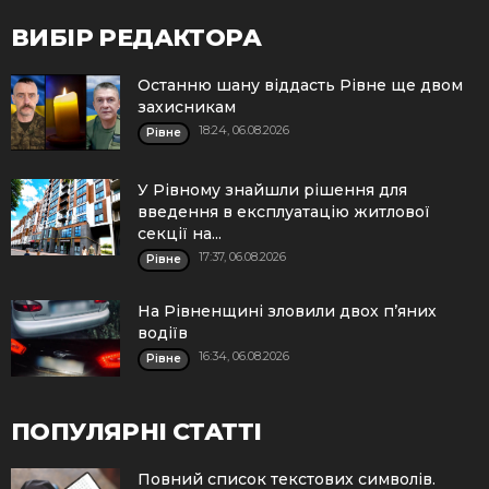
ВИБІР РЕДАКТОРА
Останню шану віддасть Рівне ще двом
захисникам
18:24, 06.08.2026
Рівне
У Рівному знайшли рішення для
введення в експлуатацію житлової
секції на...
17:37, 06.08.2026
Рівне
На Рівненщині зловили двох п’яних
водіїв
16:34, 06.08.2026
Рівне
ПОПУЛЯРНІ СТАТТІ
Повний список текстових символів.