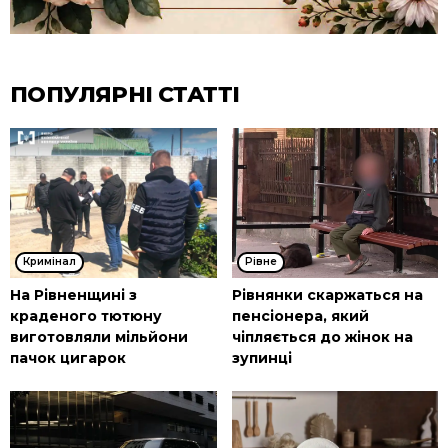
ПОПУЛЯРНІ СТАТТІ
Кримінал
Рівне
На Рівненщині з
Рівнянки скаржаться на
краденого тютюну
пенсіонера, який
виготовляли мільйони
чіпляється до жінок на
пачок цигарок
зупинці