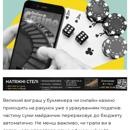
Великий виграш у букмекера чи онлайн-казино
приходить на рахунок уже з урахуванням податків:
частину суми майданчик перераховує до бюджету
автоматично. Не менш важливо, чи грали ви в