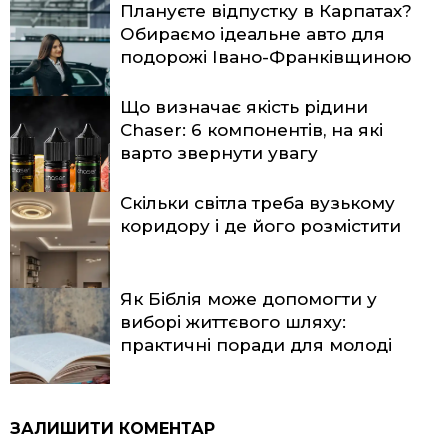
Плануєте відпустку в Карпатах?
Обираємо ідеальне авто для
подорожі Івано-Франківщиною
Що визначає якість рідини
Chaser: 6 компонентів, на які
варто звернути увагу
Скільки світла треба вузькому
коридору і де його розмістити
Як Біблія може допомогти у
виборі життєвого шляху:
практичні поради для молоді
ЗАЛИШИТИ КОМЕНТАР