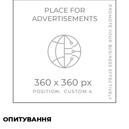
ОПИТУВАННЯ