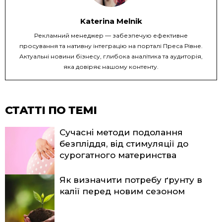
Katerina Melnik
Рекламний менеджер — забезпечую ефективне
просування та нативну інтеграцію на порталі Преса Рівне.
Актуальні новини бізнесу, глибока аналітика та аудиторія,
яка довіряє нашому контенту.
СТАТТІ ПО ТЕМІ
Сучасні методи подолання
безпліддя, від стимуляції до
сурогатного материнства
Як визначити потребу ґрунту в
калії перед новим сезоном