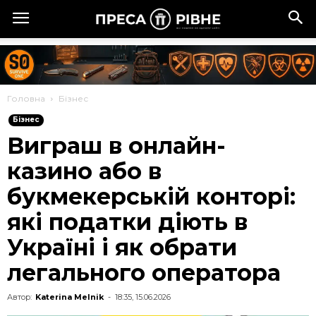
Головна
Бізнес
Бізнес
Виграш в онлайн-
казино або в
букмекерській конторі:
які податки діють в
Україні і як обрати
легального оператора
Автор:
Katerina Melnik
-
18:35, 15.06.2026