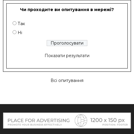
Чи проходите ви опитування в мережі?
Так
Ні
Показати результати
Всі опитування