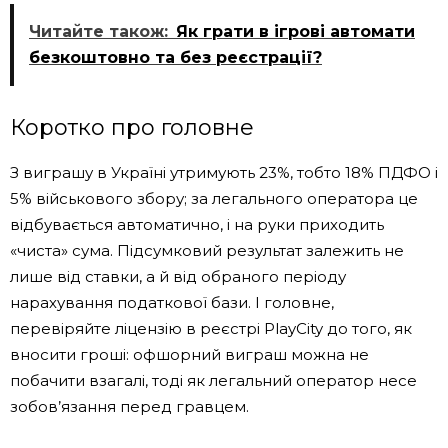
Читайте також:
Як грати в ігрові автомати
безкоштовно та без реєстрації?
Коротко про головне
З виграшу в Україні утримують 23%, тобто 18% ПДФО і
5% військового збору; за легального оператора це
відбувається автоматично, і на руки приходить
«чиста» сума. Підсумковий результат залежить не
лише від ставки, а й від обраного періоду
нарахування податкової бази. І головне,
перевіряйте ліцензію в реєстрі PlayCity до того, як
вносити гроші: офшорний виграш можна не
побачити взагалі, тоді як легальний оператор несе
зобов’язання перед гравцем.