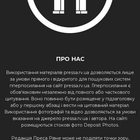
ПРО НАС
Використання матеріалів pressa.rv.ua дозволяється лише
за умови прямого і відкритого для пошукових систем
гіперпосилання на сайт pressa.rv.ua. Гіперпосилання є
обов'язковим незалежно від повного або часткового
цитування. Воно повинно бути розміщене у підзаголовку
або у першому абзаці і вести на цитований матеріал.
Використання фотографій та відео дозволяється за умови
вказання на джерело pressa.rv.ua і автора. На сайті
розміщуються стокові фото Deposit Photos.
Редакція Преса Рівне може не поділяти точки зору,