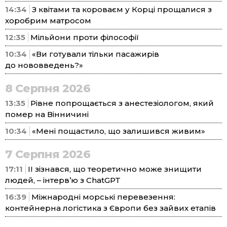
14:34
З квітами та короваєм у Корці прощалися з
хоробрим матросом
12:35
Мільйони проти філософії
10:34
«Ви готували тільки пасажирів
до нововведень?»
8 Серпня 2026
13:35
Рівне попрощається з анестезіологом, який
помер на Вінничині
10:34
«Мені пощастило, що залишився живим»
7 Серпня 2026
17:11
ІІ зізнався, що теоретично може знищити
людей, – інтерв’ю з ChatGPT
16:39
Міжнародні морські перевезення:
контейнерна логістика з Європи без зайвих етапів