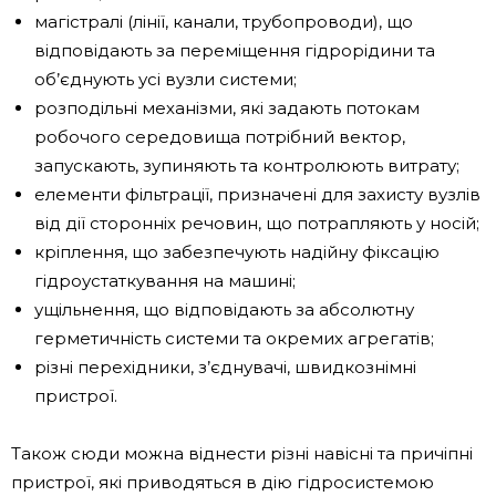
магістралі (лінії, канали, трубопроводи), що
відповідають за переміщення гідрорідини та
об’єднують усі вузли системи;
розподільні механізми, які задають потокам
робочого середовища потрібний вектор,
запускають, зупиняють та контролюють витрату;
елементи фільтрації, призначені для захисту вузлів
від дії сторонніх речовин, що потрапляють у носій;
кріплення, що забезпечують надійну фіксацію
гідроустаткування на машині;
ущільнення, що відповідають за абсолютну
герметичність системи та окремих агрегатів;
різні перехідники, з’єднувачі, швидкознімні
пристрої.
Також сюди можна віднести різні навісні та причіпні
пристрої, які приводяться в дію гідросистемою