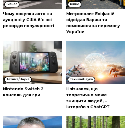
Бізнес
Рівне
Чому покупка авто на
Митрополит Епіфаній
аукціоні у США б’є всі
відвідав Вараш та
рекорди популярності
помолився за перемогу
України
Техніка/Наука
Техніка/Наука
Nintendo Switch 2
ІІ зізнався, що
консоль для гри
теоретично може
знищити людей, –
інтерв’ю з ChatGPT