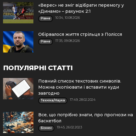
«Верес» не зміг відібрати перемогу у
«Динамо» – рахунок 2:1
10:34, 10.08.2026
Рівне
Обірвалося життя стрільця з Полісся
17:35, 09.08.2026
Рівне
ПОПУЛЯРНІ СТАТТІ
Повний список текстових символів.
Можна скопіювати і вставити куди
завгодно
17:49, 28.02.2024
Техніка/Наука
Все, що потрібно знати, про прогнози на
баскетбол
19:45, 26.02.2023
Бізнес