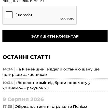
Введіть Символи Нижче:
ОСТАННІ СТАТТІ
14:34
На Рівненщині віддали останню шану ще
чотирьом захисникам
10:34
«Верес» не зміг відібрати перемогу у
«Динамо» – рахунок 2:1
9 Серпня 2026
17:35
Обірвалося життя стрільця з Полісся