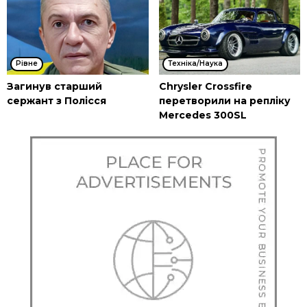
Рівне
Техніка/Наука
Загинув старший
Chrysler Crossfire
сержант з Полісся
перетворили на репліку
Mercedes 300SL