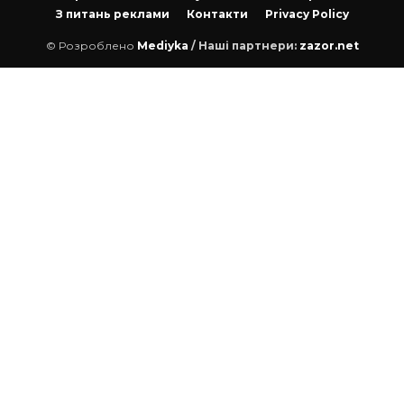
З питань реклами
Контакти
Privacy Policy
© Розроблено
Mediyka
/ Наші партнери:
zazor.net