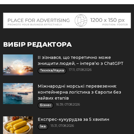
ВИБІР РЕДАКТОРА
ІІ зізнався, що теоретично може
знищити людей, – інтерв’ю з ChatGPT
17:11, 07.08.2026
Техніка/Наука
Міжнародні морські перевезення:
контейнерна логістика з Європи без
зайвих етапів
16:39, 07.08.2026
Бізнес
Експрес-кукурудза за 5 хвилин
15:31, 07.08.2026
Їжа