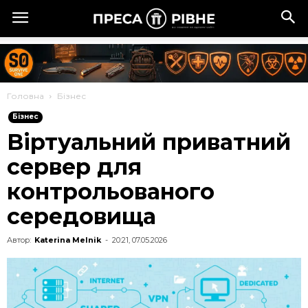
Головна
Бізнес
Бізнес
Віртуальний приватний
сервер для
контрольованого
середовища
Автор:
Katerina Melnik
-
20:21, 07.05.2026