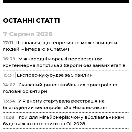
ОСТАННІ СТАТТІ
7 Серпня 2026
17:11
ІІ зізнався, що теоретично може знищити
людей, – інтерв’ю з ChatGPT
16:39
Міжнародні морські перевезення:
контейнерна логістика з Європи без зайвих етапів
15:31
Експрес-кукурудза за 5 хвилин
14:02
Сучасний ринок мобільних пристроїв та
головні орієнтири
13:34
У Рівному стартувала реєстрація на
благодійний велопробіг «За Незалежність»
11:28
Ігри для мільйонерів: чому вболівальникам
буде важко потрапити на ОІ-2028