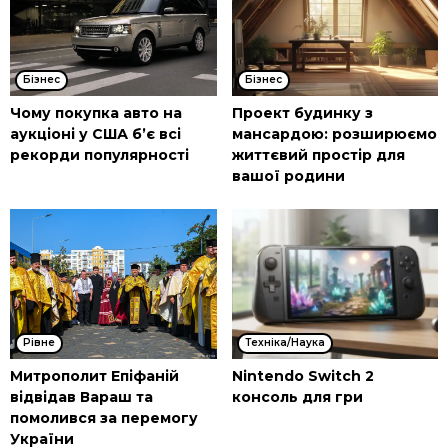
Бізнес
Бізнес
Чому покупка авто на
Проект будинку з
аукціоні у США б’є всі
мансардою: розширюємо
рекорди популярності
життєвий простір для
вашої родини
Рівне
Техніка/Наука
Митрополит Епіфаній
Nintendo Switch 2
відвідав Вараш та
консоль для гри
помолився за перемогу
України