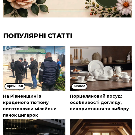
ПОПУЛЯРНІ СТАТТІ
Кримінал
Бізнес
На Рівненщині з
Порцеляновий посуд:
краденого тютюну
особливості догляду,
виготовляли мільйони
використання та вибору
пачок цигарок