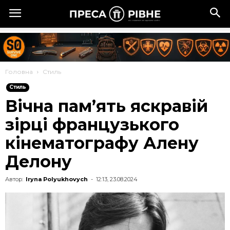
Головна
Стиль
Стиль
Вічна пам’ять яскравій
зірці французького
кінематографу Алену
Делону
Автор:
Iryna Polyukhovych
-
12:13, 23.08.2024