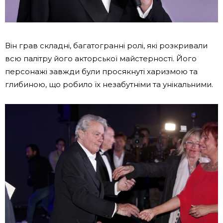
Він грав складні, багатогранні ролі, які розкривали
всю палітру його акторської майстерності. Його
персонажі завжди були просякнуті харизмою та
глибиною, що робило їх незабутніми та унікальними.