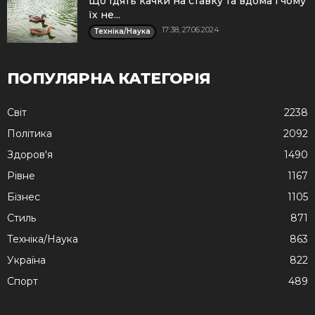
Що їдять качки на ставку та вдома і чому
їх не...
17:38, 27.06.2024
Техніка/Наука
ПОПУЛЯРНА КАТЕГОРІЯ
Cвіт
2238
Політика
2092
Здоров'я
1490
Рівне
1167
Бізнес
1105
Стиль
871
Техніка/Наука
863
Україна
822
Спорт
489