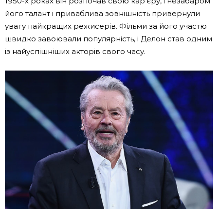
1950-х роках він розпочав свою кар’єру, і незабаром
його талант і приваблива зовнішність привернули
увагу найкращих режисерів. Фільми за його участю
швидко завоювали популярність, і Делон став одним
із найуспішніших акторів свого часу.