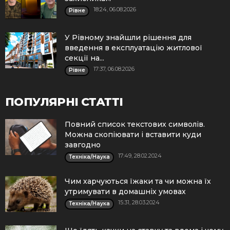
18:24, 06.08.2026
Рівне
У Рівному знайшли рішення для
введення в експлуатацію житлової
секції на...
17:37, 06.08.2026
Рівне
ПОПУЛЯРНІ СТАТТІ
Повний список текстових символів.
Можна скопіювати і вставити куди
завгодно
17:49, 28.02.2024
Техніка/Наука
Чим харчуються їжаки та чи можна їх
утримувати в домашніх умовах
15:31, 28.03.2024
Техніка/Наука