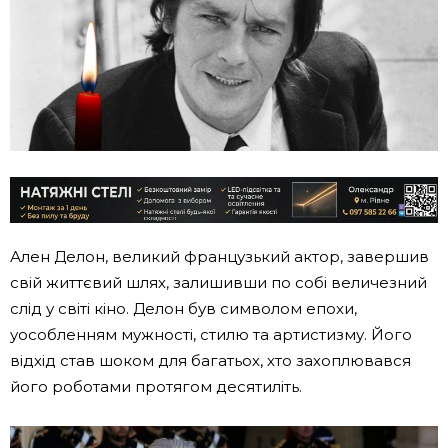
Ален Делон, великий французький актор, завершив
свій життєвий шлях, залишивши по собі величезний
слід у світі кіно. Делон був символом епохи,
уособленням мужності, стилю та артистизму. Його
відхід став шоком для багатьох, хто захоплювався
його роботами протягом десятиліть.