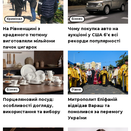
Кримінал
Бізнес
На Рівненщині з
Чому покупка авто на
краденого тютюну
аукціоні у США б’є всі
виготовляли мільйони
рекорди популярності
пачок цигарок
Бізнес
Рівне
Порцеляновий посуд:
Митрополит Епіфаній
особливості догляду,
відвідав Вараш та
використання та вибору
помолився за перемогу
України