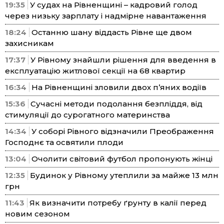
19:35
У судах на Рівненщині – кадровий голод
через низьку зарплату і надмірне навантаження
18:24
Останню шану віддасть Рівне ще двом
захисникам
17:37
У Рівному знайшли рішення для введення в
експлуатацію житлової секції на 68 квартир
16:34
На Рівненщині зловили двох п’яних водіїв
15:36
Сучасні методи подолання безпліддя, від
стимуляції до сурогатного материнства
14:34
У соборі Рівного відзначили Преображення
Господнє та освятили плоди
13:04
Очолити світовий футбол пропонують жінці
12:35
Будинок у Рівному утеплили за майже 13 млн
грн
11:43
Як визначити потребу ґрунту в калії перед
новим сезоном