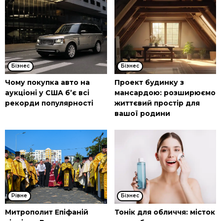
Бізнес
Бізнес
Чому покупка авто на
Проект будинку з
аукціоні у США б’є всі
мансардою: розширюємо
рекорди популярності
життєвий простір для
вашої родини
Рівне
Бізнес
Митрополит Епіфаній
Тонік для обличчя: місток