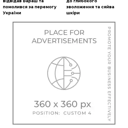
відвідав Вараш та
до глибокого
помолився за перемогу
зволоження та сяйва
України
шкіри