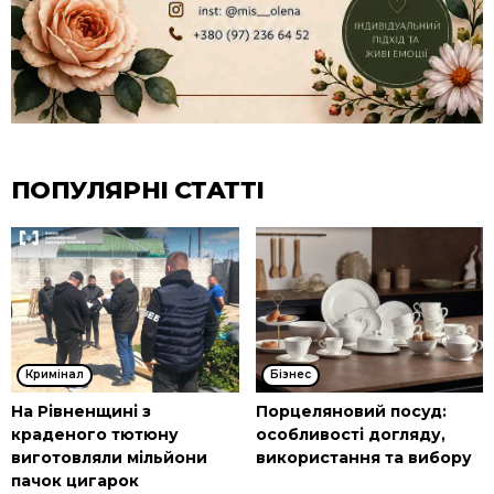
ПОПУЛЯРНІ СТАТТІ
Кримінал
Бізнес
На Рівненщині з
Порцеляновий посуд:
краденого тютюну
особливості догляду,
виготовляли мільйони
використання та вибору
пачок цигарок