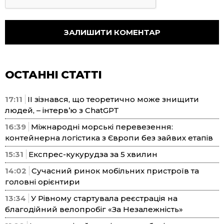
ОСТАННІ СТАТТІ
17:11
ІІ зізнався, що теоретично може знищити
людей, – інтерв’ю з ChatGPT
16:39
Міжнародні морські перевезення:
контейнерна логістика з Європи без зайвих етапів
15:31
Експрес-кукурудза за 5 хвилин
14:02
Сучасний ринок мобільних пристроїв та
головні орієнтири
13:34
У Рівному стартувала реєстрація на
благодійний велопробіг «За Незалежність»