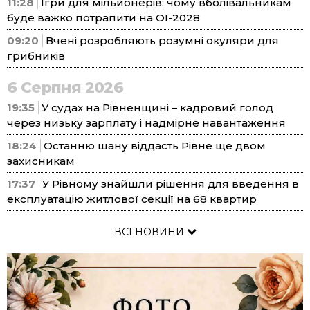
11:28
Ігри для мільйонерів: чому вболівальникам
буде важко потрапити на ОІ-2028
09:20
Вчені розробляють розумні окуляри для
грибників
6 Серпня 2026
19:35
У судах на Рівненщині – кадровий голод
через низьку зарплату і надмірне навантаження
18:24
Останню шану віддасть Рівне ще двом
захисникам
17:37
У Рівному знайшли рішення для введення в
експлуатацію житлової секції на 68 квартир
ВСІ НОВИНИ