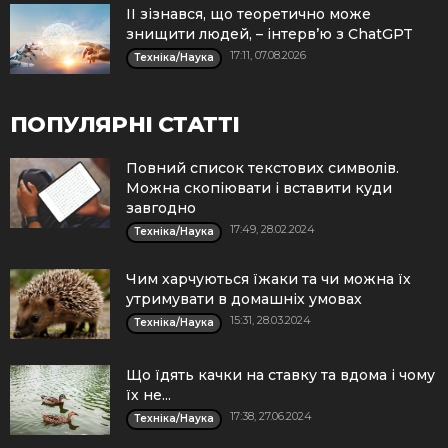
ІІ зізнався, що теоретично може
знищити людей, – інтерв’ю з ChatGPT
17:11, 07.08.2026
Техніка/Наука
ПОПУЛЯРНІ СТАТТІ
Повний список текстових символів.
Можна скопіювати і вставити куди
завгодно
17:49, 28.02.2024
Техніка/Наука
Чим харчуються їжаки та чи можна їх
утримувати в домашніх умовах
15:31, 28.03.2024
Техніка/Наука
Що їдять качки на ставку та вдома і чому
їх не...
17:38, 27.06.2024
Техніка/Наука