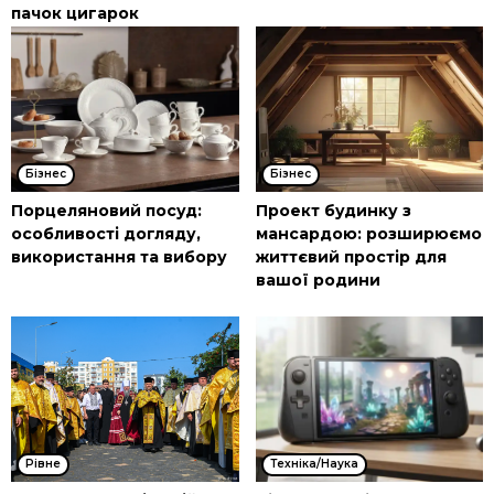
пачок цигарок
Бізнес
Бізнес
Порцеляновий посуд:
Проект будинку з
особливості догляду,
мансардою: розширюємо
використання та вибору
життєвий простір для
вашої родини
Рівне
Техніка/Наука