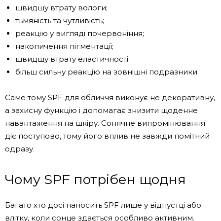
швидшу втрату вологи;
тьмяність та чутливість;
реакцію у вигляді почервоніння;
накопичення пігментації;
швидшу втрату еластичності;
більш сильну реакцію на зовнішні подразники.
Саме тому SPF для обличчя виконує не декоративну,
а захисну функцію і допомагає знизити щоденне
навантаження на шкіру. Сонячне випромінювання
діє поступово, тому його вплив не завжди помітний
одразу.
Чому SPF потрібен щодня
Багато хто досі наносить SPF лише у відпустці або
влітку, коли сонце здається особливо активним.