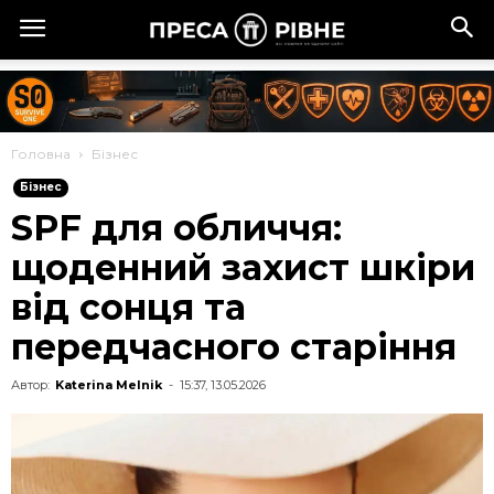
Головна
Бізнес
Бізнес
SPF для обличчя:
щоденний захист шкіри
від сонця та
передчасного старіння
Автор:
Katerina Melnik
-
15:37, 13.05.2026