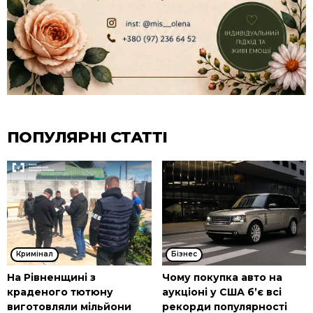
ПОПУЛЯРНІ СТАТТІ
Кримінал
Бізнес
На Рівненщині з
Чому покупка авто на
краденого тютюну
аукціоні у США б’є всі
виготовляли мільйони
рекорди популярності