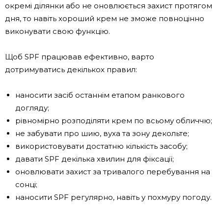
окремі ділянки або не оновлюється захист протягом
дня, то навіть хороший крем не зможе повноцінно
виконувати свою функцію.
Щоб SPF працював ефективно, варто
дотримуватись декількох правил:
наносити засіб останнім етапом ранкового
догляду;
рівномірно розподіляти крем по всьому обличчю;
не забувати про шию, вуха та зону декольте;
використовувати достатню кількість засобу;
давати SPF декілька хвилин для фіксації;
оновлювати захист за тривалого перебування на
сонці;
наносити SPF регулярно, навіть у похмуру погоду.