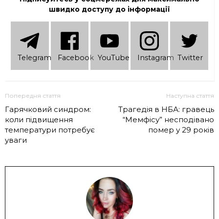
швидко доступу до інформації
Telеgram
Facebook
YouTube
Instagram
Twitter
Попередня стаття
Наступна стаття
Гарячковий синдром:
Трагедія в НБА: гравець
коли підвищення
“Мемфісу” несподівано
температури потребує
помер у 29 років
уваги