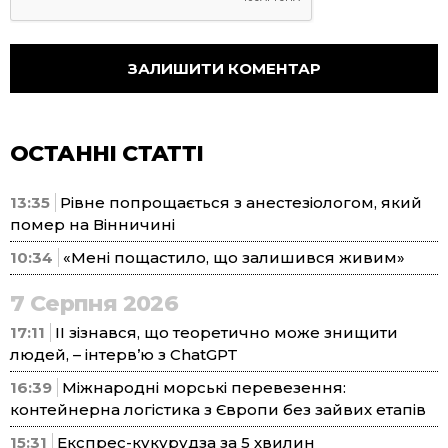
ОСТАННІ СТАТТІ
13:35
Рівне попрощається з анестезіологом, який
помер на Вінничині
10:34
«Мені пощастило, що залишився живим»
7 Серпня 2026
17:11
ІІ зізнався, що теоретично може знищити
людей, – інтерв’ю з ChatGPT
16:39
Міжнародні морські перевезення:
контейнерна логістика з Європи без зайвих етапів
15:31
Експрес-кукурудза за 5 хвилин