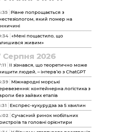
3:35
Рівне попрощається з
нестезіологом, який помер на
інничині
0:34
«Мені пощастило, що
алишився живим»
7 Серпня 2026
:11
ІІ зізнався, що теоретично може
нищити людей, – інтерв’ю з ChatGPT
6:39
Міжнародні морські
еревезення: контейнерна логістика з
вропи без зайвих етапів
5:31
Експрес-кукурудза за 5 хвилин
4:02
Сучасний ринок мобільних
ристроїв та головні орієнтири