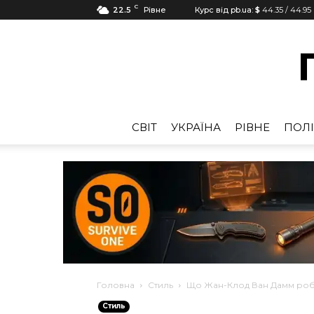
C
22.5
Рівне
Курс від pb.ua:
$
44.35
/
44.95
CВІТ
УКРАЇНА
РІВНЕ
ПОЛІ
Головна
Стиль
Що Жан-Клод Ван Дамм робив 
Стиль