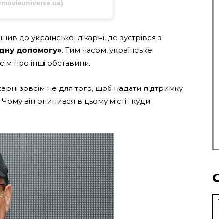
movieuniverse.ua)
в до української лікарні, де зустрівся з
ідну допомогу»
. Тим часом, українське
сім про інші обставини.
арні зовсім не для того, щоб надати підтримку
 Чому він опинився в цьому місті і куди