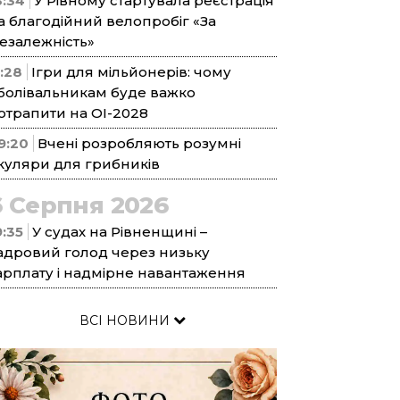
3:34
У Рівному стартувала реєстрація
а благодійний велопробіг «За
езалежність»
1:28
Ігри для мільйонерів: чому
болівальникам буде важко
отрапити на ОІ-2028
9:20
Вчені розробляють розумні
куляри для грибників
6 Серпня 2026
9:35
У судах на Рівненщині –
адровий голод через низьку
арплату і надмірне навантаження
ВСІ НОВИНИ