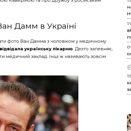
ною Каверіною та про дружбу з російським
1
н
Н
1
ан Дамм в Україні
в
п
и фото Ван Дамма з чоловіком у медичному
0
відвідала українську лікарню
. Дехто запевняє,
о
ти медичний заклад. Інші ж називають зовсім
1
к
з