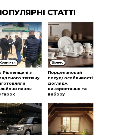
ПОПУЛЯРНІ СТАТТІ
Кримінал
Бізнес
а Рівненщині з
Порцеляновий
раденого тютюну
посуд: особливості
иготовляли
догляду,
ільйони пачок
використання та
игарок
вибору