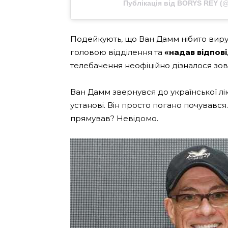
Публікація від BORYS REY (@
Подейкують, що Ван Дамм нібито вируши
головою відділення та
«надав відпов
телебачення неофіційно дізналося зов
Ван Дамм звернувся до української лік
установі. Він просто погано почувався.
прямував? Невідомо.