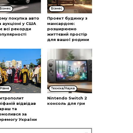
Бізнес
Бізнес
ому покупка авто
Проект будинку з
а аукціоні у США
мансардою:
’є всі рекорди
розширюємо
опулярності
життєвий простір
для вашої родини
Рівне
Техніка/Наука
итрополит
Nintendo Switch 2
піфаній відвідав
консоль для гри
араш та
омолився за
еремогу України