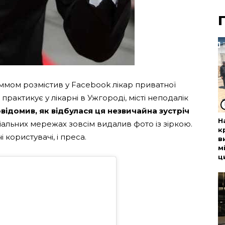
ммом розмістив у Facebook лікар приватної
практикує у лікарні в Ужгороді, місті неподалік
відомив, як відбулася ця незвичайна зустріч
Н
оціальних мережах зовсім видалив фото із зіркою.
к
 користувачі, і преса.
в
м
ц