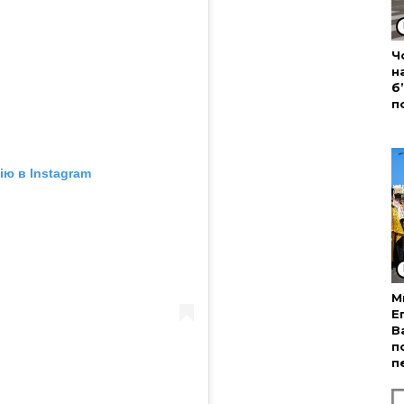
Ч
н
б
п
ю в Instagram
М
Е
В
п
п