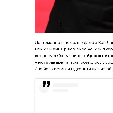
Достеменно відомо, що фото з Ван Да
клініки Майк Єршов. Український лікар 
кордону зі Словаччиною.
Єршов не по
у його лікарні
, а після розголосу у с
Але його встигли підхопити як звичайні