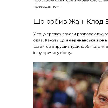
про стосунки актора з українкою Оле
президентом.
Що робив Жан-Клод В
У соцмережах почали розповсюджуват
одязі. Кажуть що
американська зірка 
що актор вирушив туди, щоб підтрима
іншу причину візиту.