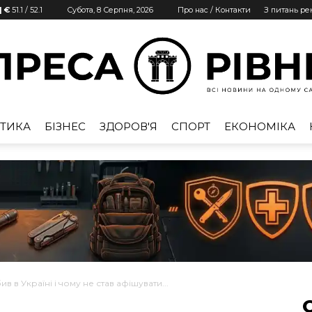
| €
51.1
/
52.1
Субота, 8 Серпня, 2026
Про нас / Контакти
З питань р
ТИКА
БІЗНЕС
ЗДОРОВ'Я
СПОРТ
ЕКОНОМІКА
Преса
Рівне
в Україні і чому не став афішувати...