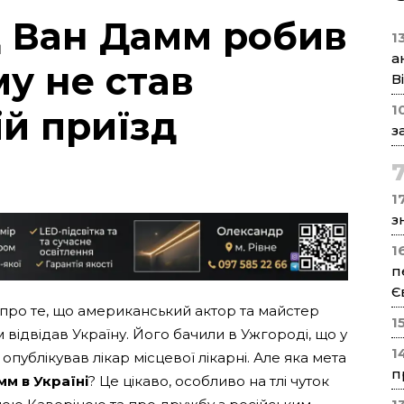
 Ван Дамм робив
1
а
му не став
В
1
ій приїзд
з
17
з
1
п
Є
про те, що американський актор та майстер
1
ідвідав Україну. Його бачили в Ужгороді, що у
1
 опублікував лікар місцевої лікарні. Але яка мета
п
м в Україні
? Це цікаво, особливо на тлі чуток