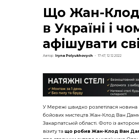
Що Жан-Клод
в Україні і чо
афішувати св
Автор:
Iryna Polyukhovych
-
17:47, 12.12.2022
У Мережі швидко розлетілася новина 
бойових мистецтв Жан-Клод Ван Дамм в
Закарпатській області. Фото із актором
візиту та
що робив Жан-Клод Ван Дам