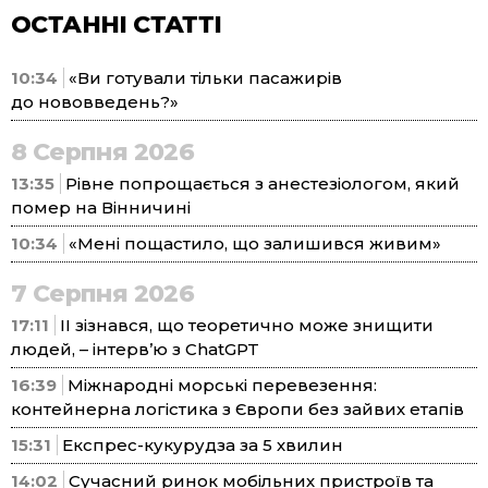
ОСТАННІ СТАТТІ
10:34
«Ви готували тільки пасажирів
до нововведень?»
8 Серпня 2026
13:35
Рівне попрощається з анестезіологом, який
помер на Вінничині
10:34
«Мені пощастило, що залишився живим»
7 Серпня 2026
17:11
ІІ зізнався, що теоретично може знищити
людей, – інтерв’ю з ChatGPT
16:39
Міжнародні морські перевезення:
контейнерна логістика з Європи без зайвих етапів
15:31
Експрес-кукурудза за 5 хвилин
14:02
Сучасний ринок мобільних пристроїв та