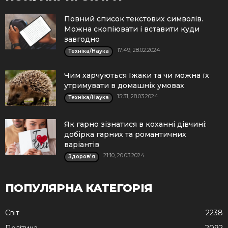
Повний список текстових символів.
Можна скопіювати і вставити куди
завгодно
17:49, 28.02.2024
Техніка/Наука
Чим харчуються їжаки та чи можна їх
утримувати в домашніх умовах
15:31, 28.03.2024
Техніка/Наука
Як гарно зізнатися в коханні дівчині:
добірка гарних та романтичних
варіантів
21:10, 20.03.2024
Здоров'я
ПОПУЛЯРНА КАТЕГОРІЯ
Cвіт
2238
Політика
2092