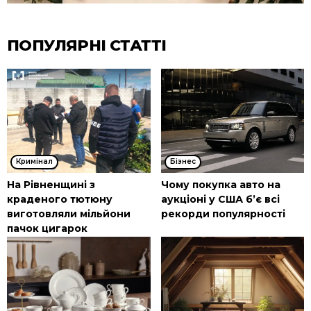
ПОПУЛЯРНІ СТАТТІ
Кримінал
Бізнес
На Рівненщині з
Чому покупка авто на
краденого тютюну
аукціоні у США б’є всі
виготовляли мільйони
рекорди популярності
пачок цигарок