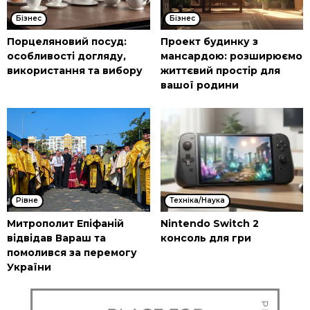
Бізнес
Бізнес
Порцеляновий посуд:
Проект будинку з
особливості догляду,
мансардою: розширюємо
використання та вибору
життєвий простір для
вашої родини
Рівне
Техніка/Наука
Митрополит Епіфаній
Nintendo Switch 2
відвідав Вараш та
консоль для гри
помолився за перемогу
України