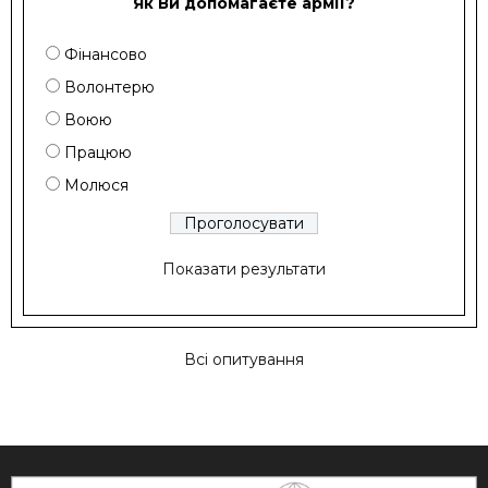
Як Ви допомагаєте армії?
Фінансово
Волонтерю
Воюю
Працюю
Молюся
Показати результати
Всі опитування