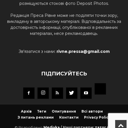
розміщуються стокові фото Deposit Photos.
Редакція Преса Рівне може не поділяти точки зору,
викладену в авторському матеріалі. Відповідальність за
достовірність інформації, опублікованої в рекламних
матеріалах, несе рекламодавець.
Зв'язатися з нами:
rivne.pressa@gmail.com
ПІДПИСУЙТЕСЬ
Архів
Теги
Опитування
Всі автори
З питань реклами
Контакти
Privacy Policy
© Розроблено
Mediyka
/ Наші партнери:
zazor.net