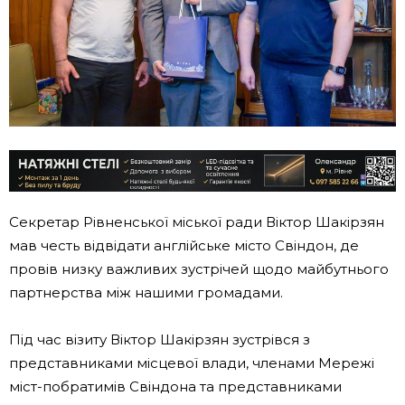
Секретар Рівненської міської ради Віктор Шакірзян
мав честь відвідати англійське місто Свіндон, де
провів низку важливих зустрічей щодо майбутнього
партнерства між нашими громадами.
Під час візиту Віктор Шакірзян зустрівся з
представниками місцевої влади, членами Мережі
міст-побратимів Свіндона та представниками