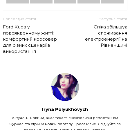
Попередня стаття
Наступна стаття
Ford Kuga у
Спіка збільшує
повсякденному житті:
споживання
комфортний кросовер
електроенергії на
для різних сценаріїв
Рівненщині
використання
Iryna Polyukhovych
Актуальні новини, аналітика та ексклюзивні репортажі від
журналіста стрічки новин порталу Преса Рівне. Слідкуйте за
головними подіями світу на сторінці автора.