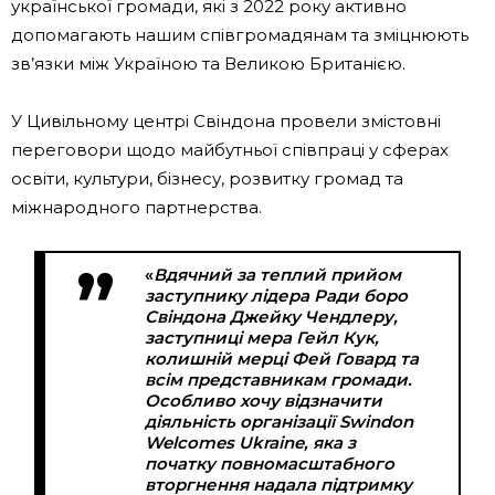
української громади, які з 2022 року активно
допомагають нашим співгромадянам та зміцнюють
зв’язки між Україною та Великою Британією.
У Цивільному центрі Свіндона провели змістовні
переговори щодо майбутньої співпраці у сферах
освіти, культури, бізнесу, розвитку громад та
міжнародного партнерства.
«
Вдячний за теплий прийом
заступнику лідера Ради боро
Свіндона Джейку Чендлеру,
заступниці мера Гейл Кук,
колишній мерці Фей Говард та
всім представникам громади.
Особливо хочу відзначити
діяльність організації Swindon
Welcomes Ukraine, яка з
початку повномасштабного
вторгнення надала підтримку