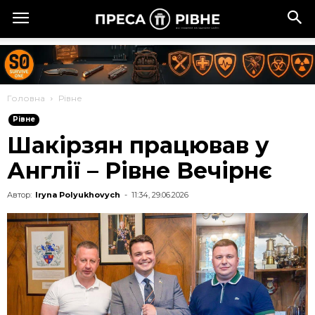
Головна
Рівне
Рівне
Шакірзян працював у
Англії – Рівне Вечірнє
Автор:
Iryna Polyukhovych
-
11:34, 29.06.2026