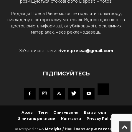
розміщуються стокові фото Deposit Photos.
Редакція Преса Рівне може не поділяти точки зору,
викладену в авторському матеріалі. Відповідальність за
достовірність інформації, опублікованої в рекламних
матеріалах, несе рекламодавець.
Зв'язатися з нами:
rivne.pressa@gmail.com
ПІДПИСУЙТЕСЬ
Архів
Теги
Опитування
Всі автори
З питань реклами
Контакти
Privacy Policy
© Розроблено
Mediyka
/ Наші партнери:
zazor.net