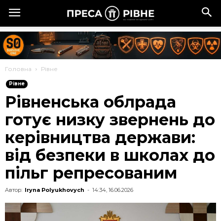
Головна
Рівне
Рівне
Рівненська облрада
готує низку звернень до
керівництва держави:
від безпеки в школах до
пільг репресованим
Автор:
Iryna Polyukhovych
-
14:34, 16.06.2026