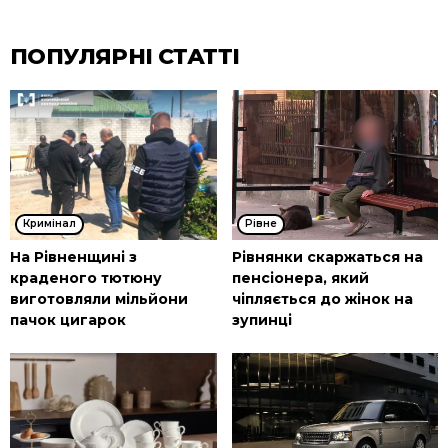
ПОПУЛЯРНІ СТАТТІ
Кримінал
Рівне
На Рівненщині з
Рівнянки скаржаться на
краденого тютюну
пенсіонера, який
виготовляли мільйони
чіпляється до жінок на
пачок цигарок
зупинці