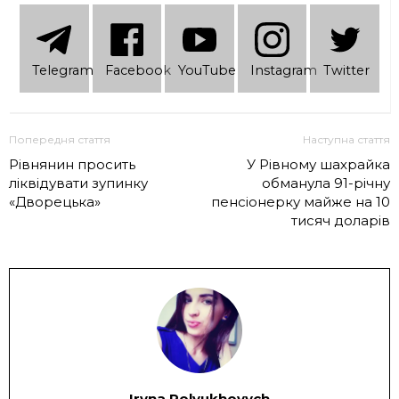
Telеgram
Facebook
YouTube
Instagram
Twitter
Попередня стаття
Наступна стаття
Рівнянин просить
У Рівному шахрайка
ліквідувати зупинку
обманула 91-річну
«Дворецька»
пенсіонерку майже на 10
тисяч доларів
Iryna Polyukhovych