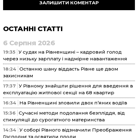
ОСТАННІ СТАТТІ
6 Серпня 2026
19:35
У судах на Рівненщині – кадровий голод
через низьку зарплату і надмірне навантаження
18:24
Останню шану віддасть Рівне ще двом
захисникам
17:37
У Рівному знайшли рішення для введення в
експлуатацію житлової секції на 68 квартир
16:34
На Рівненщині зловили двох п’яних водіїв
15:36
Сучасні методи подолання безпліддя, від
стимуляції до сурогатного материнства
14:34
У соборі Рівного відзначили Преображення
Господнє та освятили плоди