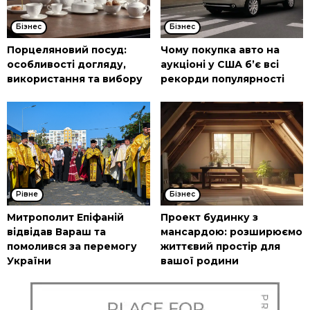
Бізнес
Бізнес
Порцеляновий посуд:
Чому покупка авто на
особливості догляду,
аукціоні у США б’є всі
використання та вибору
рекорди популярності
Рівне
Бізнес
Митрополит Епіфаній
Проект будинку з
відвідав Вараш та
мансардою: розширюємо
помолився за перемогу
життєвий простір для
України
вашої родини