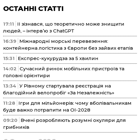
ОСТАННІ СТАТТІ
17:11
ІІ зізнався, що теоретично може знищити
людей, – інтерв’ю з ChatGPT
16:39
Міжнародні морські перевезення:
контейнерна логістика з Європи без зайвих етапів
15:31
Експрес-кукурудза за 5 хвилин
14:02
Сучасний ринок мобільних пристроїв та
головні орієнтири
13:34
У Рівному стартувала реєстрація на
благодійний велопробіг «За Незалежність»
11:28
Ігри для мільйонерів: чому вболівальникам
буде важко потрапити на ОІ-2028
09:20
Вчені розробляють розумні окуляри для
грибників