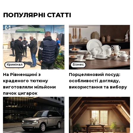
ПОПУЛЯРНІ СТАТТІ
Кримінал
Бізнес
На Рівненщині з
Порцеляновий посуд:
краденого тютюну
особливості догляду,
виготовляли мільйони
використання та вибору
пачок цигарок