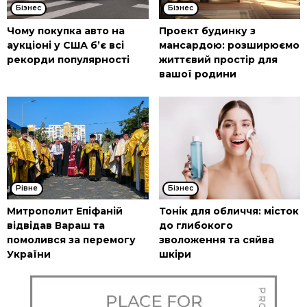
Бізнес
Бізнес
Чому покупка авто на
Проект будинку з
аукціоні у США б’є всі
мансардою: розширюємо
рекорди популярності
життєвий простір для
вашої родини
Рівне
Бізнес
Митрополит Епіфаній
Тонік для обличчя: місток
відвідав Вараш та
до глибокого
помолився за перемогу
зволоження та сяйва
України
шкіри