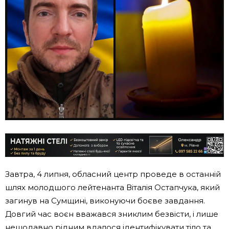
Завтра, 4 липня, обласний центр проведе в останній
шлях молодшого лейтенанта Віталія Остапчука, який
загинув на Сумщині, виконуючи боєве завдання.
Довгий час воєн вважався зниклим безвісти, і лише
нещодавно рідним вдалося ідентифікувати тіло та