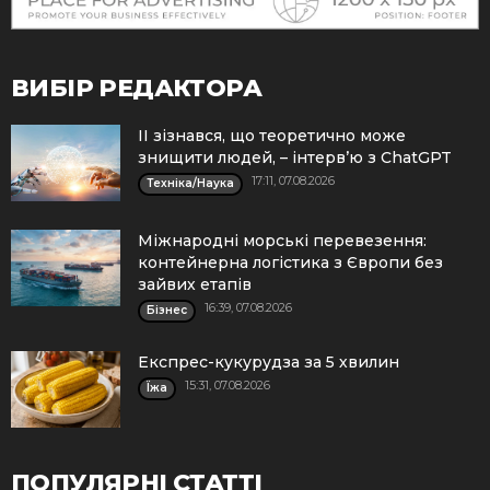
ВИБІР РЕДАКТОРА
ІІ зізнався, що теоретично може
знищити людей, – інтерв’ю з ChatGPT
17:11, 07.08.2026
Техніка/Наука
Міжнародні морські перевезення:
контейнерна логістика з Європи без
зайвих етапів
16:39, 07.08.2026
Бізнес
Експрес-кукурудза за 5 хвилин
15:31, 07.08.2026
Їжа
ПОПУЛЯРНІ СТАТТІ