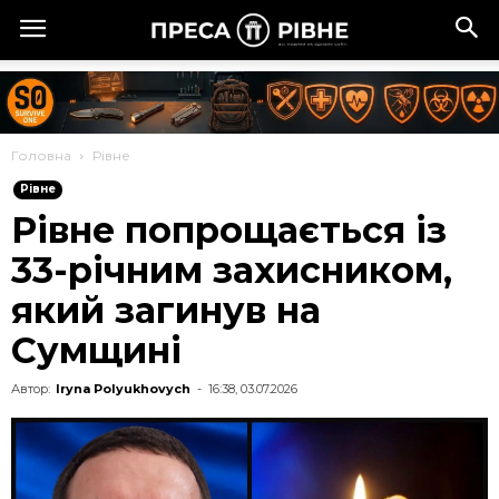
Головна
Рівне
Рівне
Рівне попрощається із
33-річним захисником,
який загинув на
Сумщині
Автор:
Iryna Polyukhovych
-
16:38, 03.07.2026