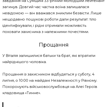
завдання на Сумщині 33-річний молодший лейтенант
загинув. Довгий час частка воїна залишалася
невідомою — він вважався зниклим безвісти. Лише
нещодавно пошукові роботи дали результат: тіло
ідентифікували, і рідні отримали можливість
поховати захисника з належними почестями.
Прощання
У Віталія залишилися батьки та брат, які втратили
найріднішого чоловіка.
Прощання із захисником відбудеться у суботу, 4
липня, о 10:00 на майдані Незалежності у Рівному.
Похоронують військовослужбовця на Алеї Героїв
кладовища «Тинне».