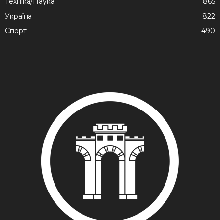
Техніка/Наука
865
Україна
822
Спорт
490