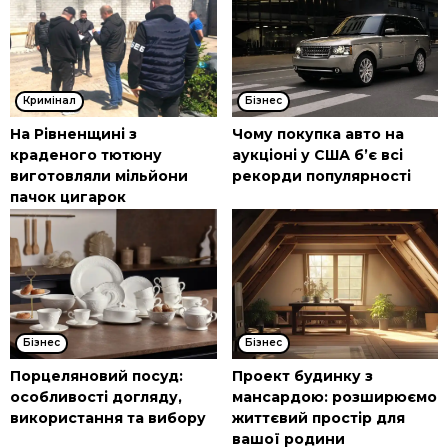
Кримінал
Бізнес
На Рівненщині з
Чому покупка авто на
краденого тютюну
аукціоні у США б’є всі
виготовляли мільйони
рекорди популярності
пачок цигарок
Бізнес
Бізнес
Порцеляновий посуд:
Проект будинку з
особливості догляду,
мансардою: розширюємо
використання та вибору
життєвий простір для
вашої родини