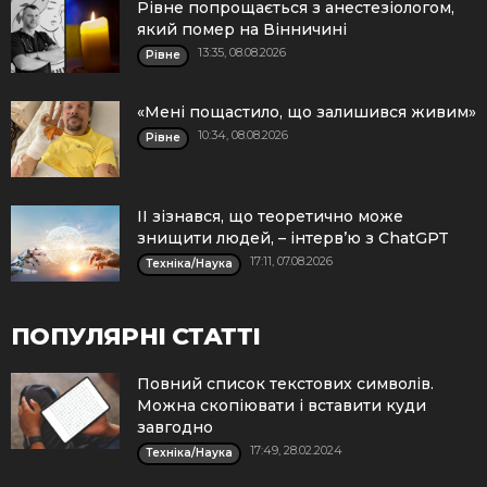
Рівне попрощається з анестезіологом,
який помер на Вінничині
13:35, 08.08.2026
Рівне
«Мені пощастило, що залишився живим»
10:34, 08.08.2026
Рівне
ІІ зізнався, що теоретично може
знищити людей, – інтерв’ю з ChatGPT
17:11, 07.08.2026
Техніка/Наука
ПОПУЛЯРНІ СТАТТІ
Повний список текстових символів.
Можна скопіювати і вставити куди
завгодно
17:49, 28.02.2024
Техніка/Наука