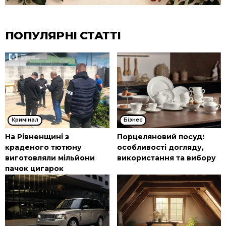
ПОПУЛЯРНІ СТАТТІ
Кримінал
Бізнес
На Рівненщині з
Порцеляновий посуд:
краденого тютюну
особливості догляду,
виготовляли мільйони
використання та вибору
пачок цигарок