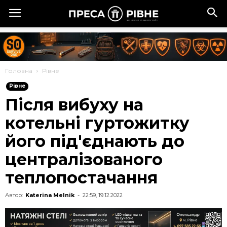
Головна
Рівне
Рівне
Після вибуху на
котельні гуртожитку
його під'єднають до
централізованого
теплопостачання
Автор:
Katerina Melnik
-
22:59, 19.12.2022