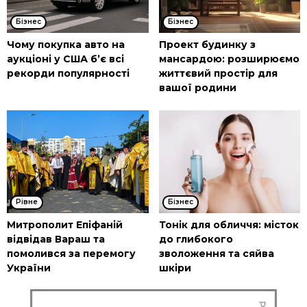
Бізнес
Бізнес
Чому покупка авто на
Проект будинку з
аукціоні у США б’є всі
мансардою: розширюємо
рекорди популярності
життєвий простір для
вашої родини
Рівне
Бізнес
Митрополит Епіфаній
Тонік для обличчя: місток
відвідав Вараш та
до глибокого
помолився за перемогу
зволоження та сяйва
України
шкіри