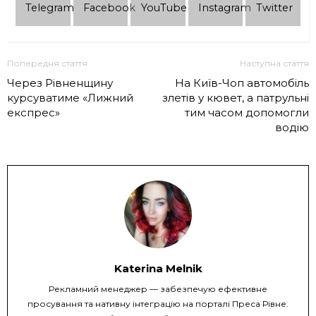
Telеgram
Facebook
YouTube
Instagram
Twitter
Попередня стаття
Наступна стаття
Через Рівненщину
На Київ-Чоп автомобіль
курсуватиме «Лижний
злетів у кювет, а патрульні
експрес»
тим часом допомогли
водію
Katerina Melnik
Рекламний менеджер — забезпечую ефективне
просування та нативну інтеграцію на порталі Преса Рівне.