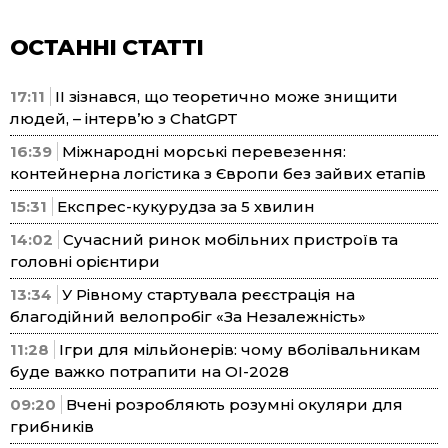
ОСТАННІ СТАТТІ
17:11
ІІ зізнався, що теоретично може знищити
людей, – інтерв’ю з ChatGPT
16:39
Міжнародні морські перевезення:
контейнерна логістика з Європи без зайвих етапів
15:31
Експрес-кукурудза за 5 хвилин
14:02
Сучасний ринок мобільних пристроїв та
головні орієнтири
13:34
У Рівному стартувала реєстрація на
благодійний велопробіг «За Незалежність»
11:28
Ігри для мільйонерів: чому вболівальникам
буде важко потрапити на ОІ-2028
09:20
Вчені розробляють розумні окуляри для
грибників