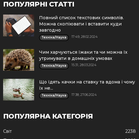
ПОПУЛЯРНІ СТАТТІ
Повний список текстових символів.
Можна скопіювати і вставити куди
завгодно
17:49, 28.02.2024
Техніка/Наука
Чим харчуються їжаки та чи можна їх
утримувати в домашніх умовах
15:31, 28.03.2024
Техніка/Наука
Що їдять качки на ставку та вдома і чому
їх не...
17:38, 27.06.2024
Техніка/Наука
ПОПУЛЯРНА КАТЕГОРІЯ
Cвіт
2238