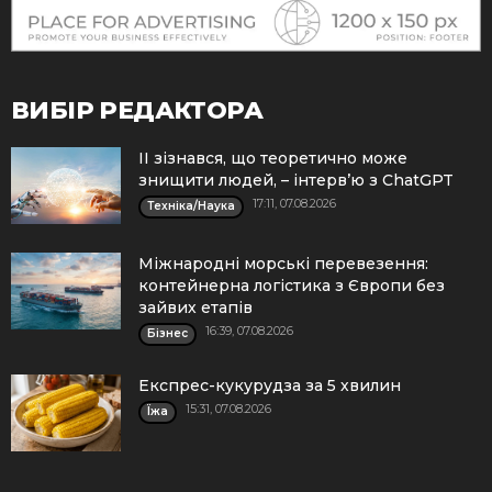
ВИБІР РЕДАКТОРА
ІІ зізнався, що теоретично може
знищити людей, – інтерв’ю з ChatGPT
17:11, 07.08.2026
Техніка/Наука
Міжнародні морські перевезення:
контейнерна логістика з Європи без
зайвих етапів
16:39, 07.08.2026
Бізнес
Експрес-кукурудза за 5 хвилин
15:31, 07.08.2026
Їжа