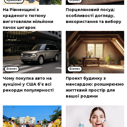
Кримінал
Бізнес
На Рівненщині з
Порцеляновий посуд:
краденого тютюну
особливості догляду,
виготовляли мільйони
використання та вибору
пачок цигарок
Бізнес
Бізнес
Чому покупка авто на
Проект будинку з
аукціоні у США б’є всі
мансардою: розширюємо
рекорди популярності
життєвий простір для
вашої родини