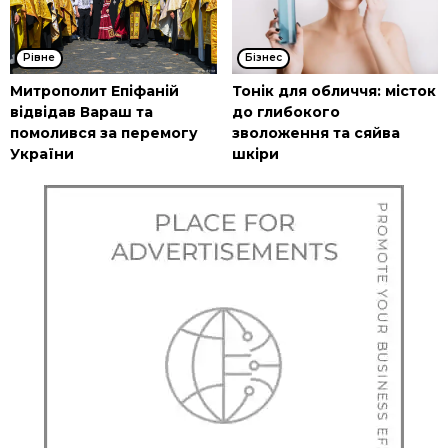
Рівне
Бізнес
Митрополит Епіфаній
Тонік для обличчя: місток
відвідав Вараш та
до глибокого
помолився за перемогу
зволоження та сяйва
України
шкіри