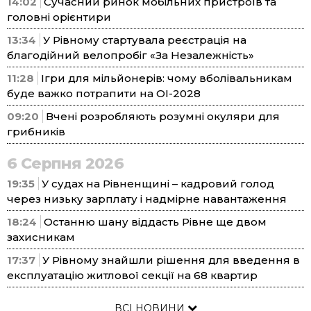
14:02
Сучасний ринок мобільних пристроїв та
головні орієнтири
13:34
У Рівному стартувала реєстрація на
благодійний велопробіг «За Незалежність»
11:28
Ігри для мільйонерів: чому вболівальникам
буде важко потрапити на ОІ-2028
09:20
Вчені розробляють розумні окуляри для
грибників
6 Серпня 2026
19:35
У судах на Рівненщині – кадровий голод
через низьку зарплату і надмірне навантаження
18:24
Останню шану віддасть Рівне ще двом
захисникам
17:37
У Рівному знайшли рішення для введення в
експлуатацію житлової секції на 68 квартир
ВСІ НОВИНИ