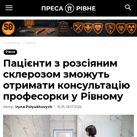
Головна
Рівне
Рівне
Пацієнти з розсіяним
склерозом зможуть
отримати консультацію
професорки у Рівному
Автор:
Iryna Polyukhovych
-
16:35, 06.07.2026