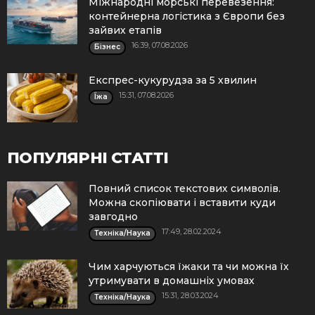
Міжнародні морські перевезення:
контейнерна логістика з Європи без
зайвих етапів
16:39, 07.08.2026
Бізнес
Експрес-кукурудза за 5 хвилин
15:31, 07.08.2026
Їжа
ПОПУЛЯРНІ СТАТТІ
Повний список текстових символів.
Можна скопіювати і вставити куди
завгодно
17:49, 28.02.2024
Техніка/Наука
Чим харчуються їжаки та чи можна їх
утримувати в домашніх умовах
15:31, 28.03.2024
Техніка/Наука