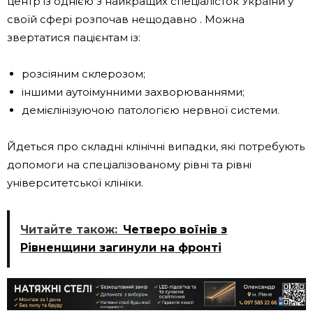
центр із однією з найкращих спеціалісток України у
своїй сфері розпочав нещодавно . Можна
звертатися пацієнтам із:
розсіяним склерозом;
іншими аутоімунними захворюваннями;
демієлінізуючою патологією нервної системи.
Йдеться про складні клінічні випадки, які потребують
допомоги на спеціалізованому рівні та рівні
університетської клініки.
Читайте також:
Четверо воїнів з
Рівненщини загинули на фронті