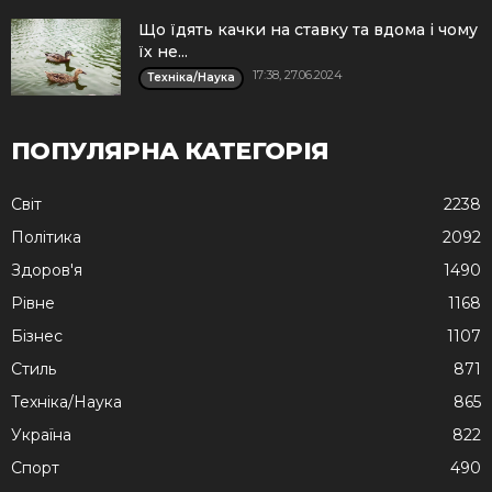
Що їдять качки на ставку та вдома і чому
їх не...
17:38, 27.06.2024
Техніка/Наука
ПОПУЛЯРНА КАТЕГОРІЯ
Cвіт
2238
Політика
2092
Здоров'я
1490
Рівне
1168
Бізнес
1107
Стиль
871
Техніка/Наука
865
Україна
822
Спорт
490