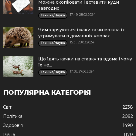
Можна скопіювати і вставити куди
завгодно
17:49, 28.02.2024
Техніка/Наука
Чим харчуються їжаки та чи можна їх
утримувати в домашніх умовах
15:31, 28.03.2024
Техніка/Наука
Що їдять качки на ставку та вдома і чому
їх не...
17:38, 27.06.2024
Техніка/Наука
ПОПУЛЯРНА КАТЕГОРІЯ
Cвіт
2238
Політика
2092
Здоров'я
1490
Рівне
1170