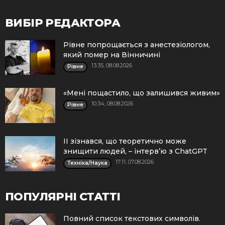
ВИБІР РЕДАКТОРА
Рівне попрощається з анестезіологом,
який помер на Вінничині
13:35, 08.08.2026
Рівне
«Мені пощастило, що залишився живим»
10:34, 08.08.2026
Рівне
ІІ зізнався, що теоретично може
знищити людей, – інтерв’ю з ChatGPT
17:11, 07.08.2026
Техніка/Наука
ПОПУЛЯРНІ СТАТТІ
Повний список текстових символів.