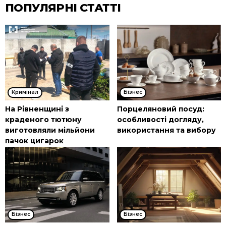
ПОПУЛЯРНІ СТАТТІ
Кримінал
Бізнес
На Рівненщині з
Порцеляновий посуд:
краденого тютюну
особливості догляду,
виготовляли мільйони
використання та вибору
пачок цигарок
Бізнес
Бізнес