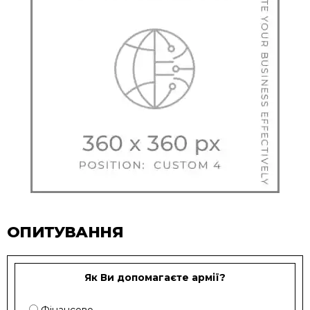
ОПИТУВАННЯ
Як Ви допомагаєте армії?