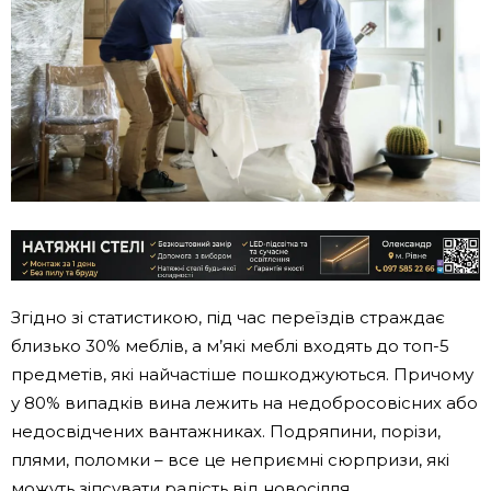
Згідно зі статистикою, під час переїздів страждає
близько 30% меблів, а м’які меблі входять до топ-5
предметів, які найчастіше пошкоджуються. Причому
у 80% випадків вина лежить на недобросовісних або
недосвідчених вантажниках. Подряпини, порізи,
плями, поломки – все це неприємні сюрпризи, які
можуть зіпсувати радість від новосілля.