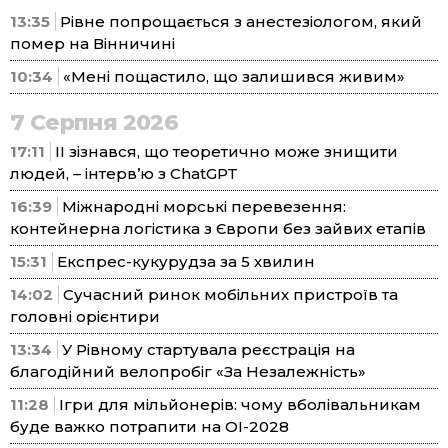
13:35
Рівне попрощається з анестезіологом, який
помер на Вінничині
10:34
«Мені пощастило, що залишився живим»
7 Серпня 2026
17:11
ІІ зізнався, що теоретично може знищити
людей, – інтерв’ю з ChatGPT
16:39
Міжнародні морські перевезення:
контейнерна логістика з Європи без зайвих етапів
15:31
Експрес-кукурудза за 5 хвилин
14:02
Сучасний ринок мобільних пристроїв та
головні орієнтири
13:34
У Рівному стартувала реєстрація на
благодійний велопробіг «За Незалежність»
11:28
Ігри для мільйонерів: чому вболівальникам
буде важко потрапити на ОІ-2028