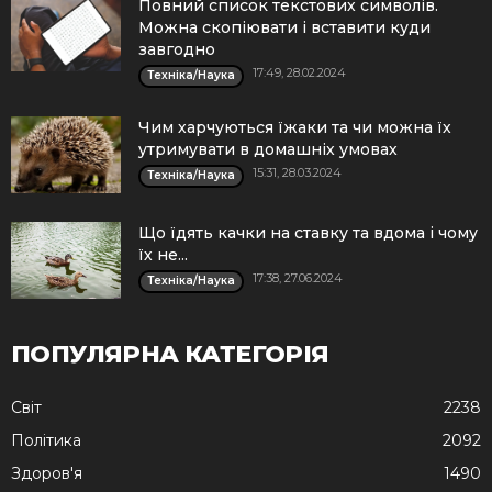
Повний список текстових символів.
Можна скопіювати і вставити куди
завгодно
17:49, 28.02.2024
Техніка/Наука
Чим харчуються їжаки та чи можна їх
утримувати в домашніх умовах
15:31, 28.03.2024
Техніка/Наука
Що їдять качки на ставку та вдома і чому
їх не...
17:38, 27.06.2024
Техніка/Наука
ПОПУЛЯРНА КАТЕГОРІЯ
Cвіт
2238
Політика
2092
Здоров'я
1490