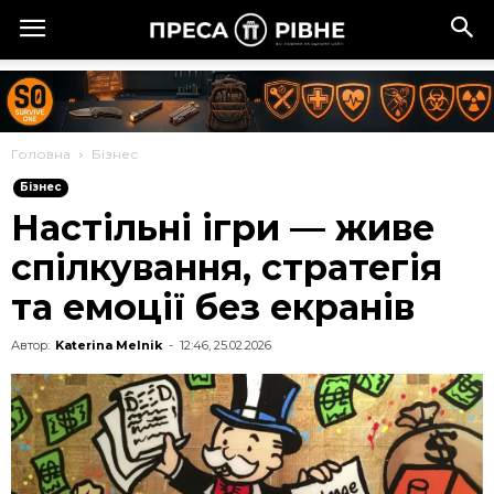
Головна
Бізнес
Бізнес
Настільні ігри — живе
спілкування, стратегія
та емоції без екранів
Автор:
Katerina Melnik
-
12:46, 25.02.2026