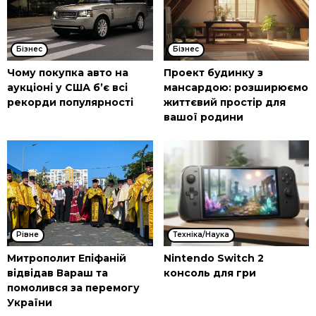
Бізнес
Бізнес
Чому покупка авто на
Проект будинку з
аукціоні у США б’є всі
мансардою: розширюємо
рекорди популярності
життєвий простір для
вашої родини
Рівне
Техніка/Наука
Митрополит Епіфаній
Nintendo Switch 2
відвідав Вараш та
консоль для гри
помолився за перемогу
України