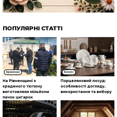
ПОПУЛЯРНІ СТАТТІ
Кримінал
Бізнес
На Рівненщині з
Порцеляновий посуд:
краденого тютюну
особливості догляду,
виготовляли мільйони
використання та вибору
пачок цигарок