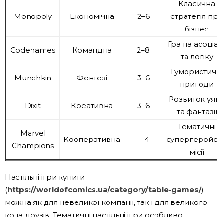
Класична
Monopoly
Економічна
2–6
стратегія п
бізнес
Гра на асоціа
Codenames
Командна
2–8
та логіку
Гумористич
Munchkin
Фентезі
3–6
пригоди
Розвиток уя
Dixit
Креативна
3–6
та фантазії
Тематичні
Marvel
Кооперативна
1–4
супергеройс
Champions
місії
Настільні ігри купити
(
https://worldofcomics.ua/category/table-games/
)
можна як для невеликої компанії, так і для великого
кола друзів. Тематичні настільні ігри особливо