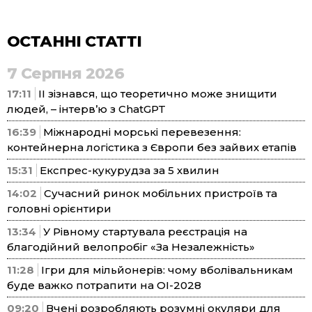
ОСТАННІ СТАТТІ
7 Серпня 2026
17:11
ІІ зізнався, що теоретично може знищити
людей, – інтерв’ю з ChatGPT
16:39
Міжнародні морські перевезення:
контейнерна логістика з Європи без зайвих етапів
15:31
Експрес-кукурудза за 5 хвилин
14:02
Сучасний ринок мобільних пристроїв та
головні орієнтири
13:34
У Рівному стартувала реєстрація на
благодійний велопробіг «За Незалежність»
11:28
Ігри для мільйонерів: чому вболівальникам
буде важко потрапити на ОІ-2028
09:20
Вчені розробляють розумні окуляри для