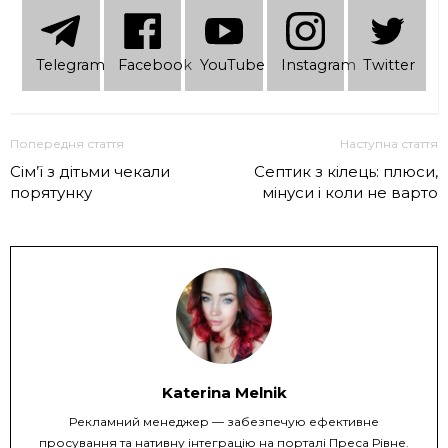
Telеgram
Facebook
YouTube
Instagram
Twitter
Попередня стаття
Наступна стаття
Сім’ї з дітьми чекали
Септик з кілець: плюси,
порятунку
мінуси і коли не варто
Katerina Melnik
Рекламний менеджер — забезпечую ефективне
просування та нативну інтеграцію на порталі Преса Рівне.