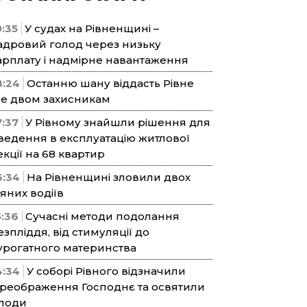
9:35
У судах на Рівненщині –
адровий голод через низьку
арплату і надмірне навантаження
8:24
Останню шану віддасть Рівне
е двом захисникам
7:37
У Рівному знайшли рішення для
ведення в експлуатацію житлової
екції на 68 квартир
6:34
На Рівненщині зловили двох
’яних водіїв
5:36
Сучасні методи подолання
езпліддя, від стимуляції до
урогатного материнства
4:34
У соборі Рівного відзначили
реображення Господнє та освятили
лоди