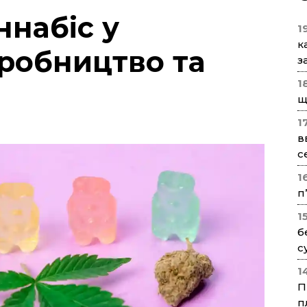
набіс у
1
к
иробництво та
з
1
щ
1
в
с
1
п
1
б
с
1
П
п