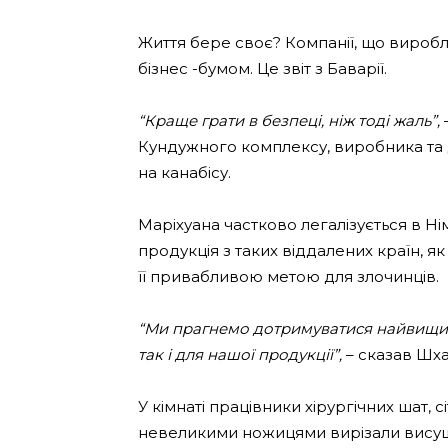
Життя бере своє? Компанії, що виробл
бізнес -бумом. Це звіт з Баварії.
“Краще грати в безпеці, ніж тоді жаль”,
Кундужного комплексу, виробника та 
на канабісу.
Маріхуана частково легалізується в Нім
продукція з таких віддалених країн, я
її привабливою метою для злочинців.
“Ми прагнемо дотримуватися найвищих 
так і для нашої продукції”,
– сказав Шха
У кімнаті працівники хірургічних шат, 
невеликими ножицями вирізали висуше