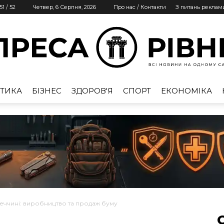
51
/
52
Четвер, 6 Серпня, 2026
Про нас / Контакти
З питань реклам
ТИКА
БІЗНЕС
ЗДОРОВ'Я
СПОРТ
ЕКОНОМІКА
Преса
Рівне
еччині: виробництво та продаж буму