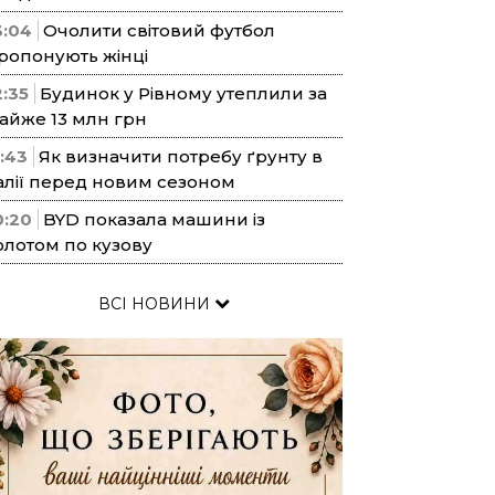
3:04
Очолити світовий футбол
ропонують жінці
2:35
Будинок у Рівному утеплили за
айже 13 млн грн
1:43
Як визначити потребу ґрунту в
алії перед новим сезоном
0:20
BYD показала машини із
олотом по кузову
ВСІ НОВИНИ