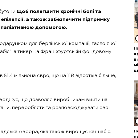
бутони
Щоб полегшити хронічні болі та
 епілепсії, а також забезпечити підтримку
та паліативною допомогою.
арунком для берлінської компанії, гасло якої
Н
абіс”, а тикер на Франкфуртській фондовому
к
в
м
ц
51,4 мільйона євро, що на 118 відсотків більше,
тверджує, що дозволяє виробникам вийти на
ани, переробляти та розповсюджувати свої
надська Аврора, яка також вирощує каннабіс.
П
п