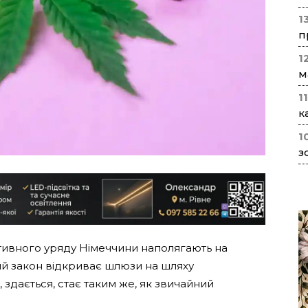
1
п
1
м
1
к
1
з
ивного уряду Німеччини наполягають на
вий закон відкриває шлюзи на шляху
 здається, стає таким же, як звичайний