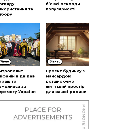
огляду,
б’є всі рекорди
икористання та
популярності
ибору
Рівне
Бізнес
итрополит
Проект будинку з
піфаній відвідав
мансардою:
араш та
розширюємо
омолився за
життєвий простір
еремогу України
для вашої родини