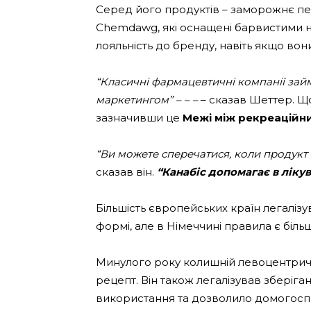
Серед його продуктів – заморожнє пе
Chemdawg, які оснащені барвистими н
лояльність до бренду, навіть якщо вони
“Класичні фармацевтичні компанії за
маркетингом” – – –
– сказав Шеттер. Щ
зазначивши це
Межі між рекреаційн
“Ви можете сперечатися, коли продукт 
сказав він.
“Канабіс допомагає в ліку
Більшість європейських країн легалізу
формі, але в Німеччині правила є більш
Минулого року колишній левоцентрич
рецепт. Він також легалізував зберіг
використання та дозволило домогосп