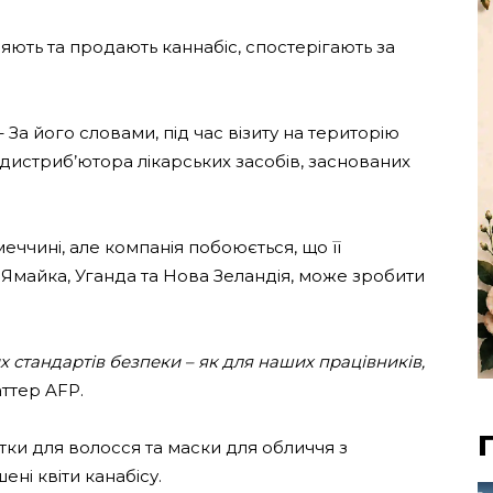
яють та продають каннабіс, спостерігають за
– За його словами, під час візиту на територію
дистриб’ютора лікарських засобів, заснованих
еччині, але компанія побоюється, що її
к Ямайка, Уганда та Нова Зеландія, може зробити
стандартів безпеки – як для наших працівників,
ттер AFP.
сітки для волосся та маски для обличчя з
ні квіти канабісу.