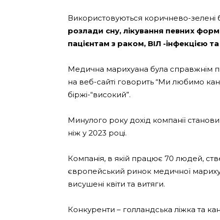
Використовуються коричнево-зелені 
розлади сну, лікування певних форм
пацієнтам з раком, ВІЛ -інфекцією 
Медична марихуана була справжнім под
на веб-сайті говорить “Ми любимо кан
біржі-“високий”.
Минулого року дохід компанії становив 
ніж у 2023 році.
Компанія, в якій працює 70 людей, с
європейський ринок медичної мариху
висушені квіти та витяги.
Конкуренти – голландська ліжка та ка