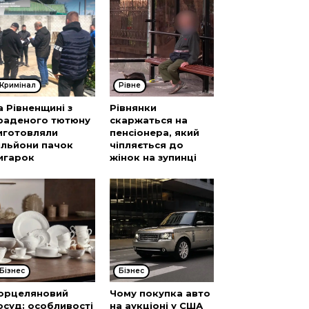
Кримінал
Рівне
а Рівненщині з
Рівнянки
раденого тютюну
скаржаться на
иготовляли
пенсіонера, який
ільйони пачок
чіпляється до
игарок
жінок на зупинці
Бізнес
Бізнес
орцеляновий
Чому покупка авто
осуд: особливості
на аукціоні у США