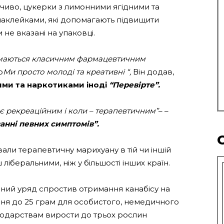
чиво, цукерки з лимонними ягідними та
аклейками, які допомагають підвищити
 не вказані на упаковці.
ймаються класичним фармацевтичним
о
Ми просто молоді та креативні “,
Він додав,
ими та наркотиками іноді
“Перевірте”.
є рекреаційним і коли – терапевтичним”
– –
ванні певних симптомів”.
вали терапевтичну марихуану в тій чи іншій
 ліберальними, ніж у більшості інших країн.
ний уряд спростив отримання канабісу на
ання до 25 грам для особистого, немедичного
одарствам вирости до трьох рослин