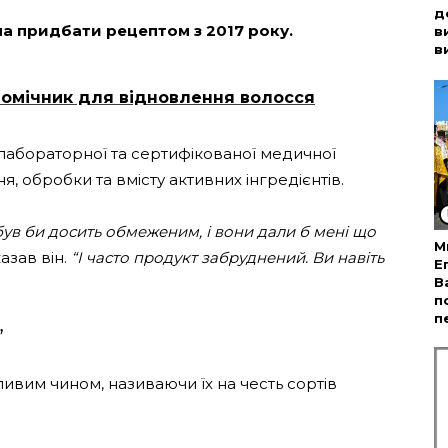
д
на придбати рецептом з 2017 року.
в
в
омічник для відновлення волосся
 лабораторної та сертифікованої медичної
я, обробки та вмісту активних інгредієнтів.
був би досить обмеженим, і вони дали б мені що
М
азав він.
“І часто продукт забруднений. Ви навіть
Е
В
п
п
”
ливим чином, називаючи їх на честь сортів