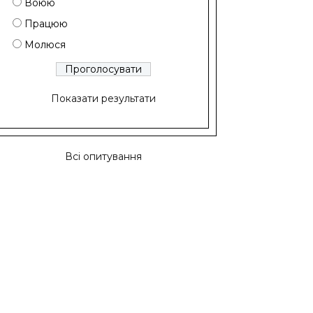
Воюю
Працюю
Молюся
Показати результати
Всі опитування