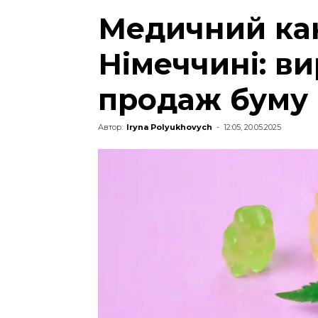
Медичний кан
Німеччині: в
продаж буму
Автор:
Iryna Polyukhovych
-
12:05, 20.05.2025