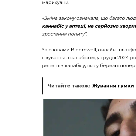
марихуани.
«Зміна закону означала, що багато лю
каннабіс у аптеці, не серйозно хвори
зростання попиту”.
За словами Bloomwell, онлайн -платфор
лікування з канабісом, у грудні 2024 р
рецептів канабісу, ніж у березні попе
Читайте також:
Жування гумки в