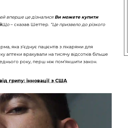
дей вперше це дізналися
Ви можете купити
й
Що
– сказав Шеттер.
“Це призвело до різкого
ма, яка з’єднує пацієнтів з лікарями для
оку аптеки врахували на тисячу відсотків більше
реднього року, перш ніж пом’якшити закон.
ід грипу: інновації з США