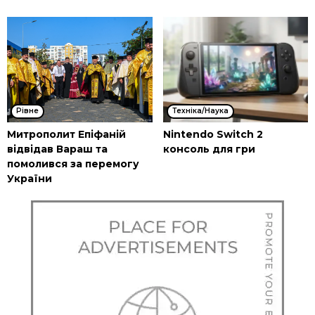
Рівне
Техніка/Наука
Митрополит Епіфаній
Nintendo Switch 2
відвідав Вараш та
консоль для гри
помолився за перемогу
України