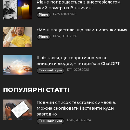
Рівне попрощається з анестезіологом,
який помер на Вінничині
13:35, 08.08.2026
Рівне
«Мені пощастило, що залишився живим»
10:34, 08.08.2026
Рівне
ІІ зізнався, що теоретично може
знищити людей, – інтерв’ю з ChatGPT
17:11, 07.08.2026
Техніка/Наука
ПОПУЛЯРНІ СТАТТІ
Повний список текстових символів.
Можна скопіювати і вставити куди
завгодно
17:49, 28.02.2024
Техніка/Наука