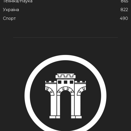
Техніка/Наука
865
Україна
822
Спорт
490