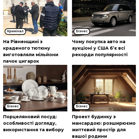
Кримінал
Бізнес
На Рівненщині з
Чому покупка авто на
краденого тютюну
аукціоні у США б’є всі
виготовляли мільйони
рекорди популярності
пачок цигарок
Бізнес
Бізнес
Порцеляновий посуд:
Проект будинку з
особливості догляду,
мансардою: розширюємо
використання та вибору
життєвий простір для
вашої родини