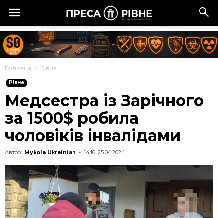
Головна
Рівне
Рівне
Медсестра із Зарічного
за 1500$ робила
чоловіків інвалідами
Автор:
Mykola Ukrainian
-
14:16, 25.04.2024