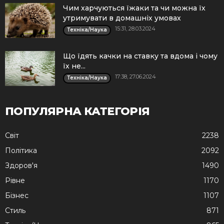
Чим харчуються їжаки та чи можна їх
утримувати в домашніх умовах
15:31, 28.03.2024
Техніка/Наука
Що їдять качки на ставку та вдома і чому
їх не...
17:38, 27.06.2024
Техніка/Наука
ПОПУЛЯРНА КАТЕГОРІЯ
Cвіт
2238
Політика
2092
Здоров'я
1490
Рівне
1170
Бізнес
1107
Стиль
871