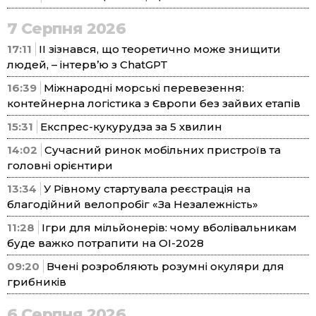
7 Серпня 2026
17:11
ІІ зізнався, що теоретично може знищити
людей, – інтерв’ю з ChatGPT
16:39
Міжнародні морські перевезення:
контейнерна логістика з Європи без зайвих етапів
15:31
Експрес-кукурудза за 5 хвилин
14:02
Сучасний ринок мобільних пристроїв та
головні орієнтири
13:34
У Рівному стартувала реєстрація на
благодійний велопробіг «За Незалежність»
11:28
Ігри для мільйонерів: чому вболівальникам
буде важко потрапити на ОІ-2028
09:20
Вчені розробляють розумні окуляри для
грибників
6 Серпня 2026