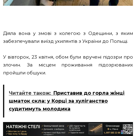
Діяла вона у змові з колегою з Одещини, з яким
забезпечували виїзд ухилянтів з України до Польщі.
У вівторок, 23 квітня, обом були вручені підозри про
злочин. За місцем проживання підозрюваних
пройшли обшуки.
Читайте також:
Приставив до горла жінці
шматок скла: у Корці за хуліганство
судитимуть молодика