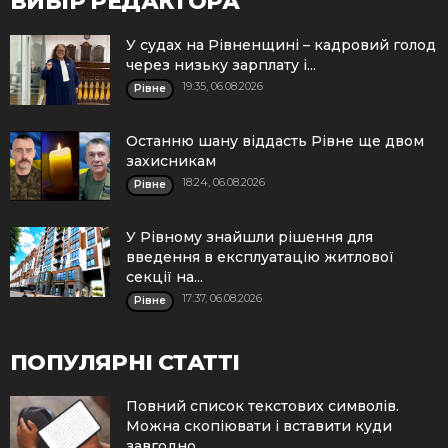
ВИБІР РЕДАКТОРА
У судах на Рівненщині – кадровий голод
через низьку зарплату і...
19:35, 06.08.2026
Рівне
Останню шану віддасть Рівне ще двом
захисникам
18:24, 06.08.2026
Рівне
У Рівному знайшли рішення для
введення в експлуатацію житлової
секції на...
17:37, 06.08.2026
Рівне
ПОПУЛЯРНІ СТАТТІ
Повний список текстових символів.
Можна скопіювати і вставити куди
завгодно