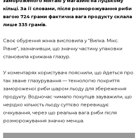
замороженого мінтаю у магазині на Луцькому
кільці. За її словами, після розморожування риби
вагою 724 грами фактична вага продукту склала
лише 335 грамів.
Своє обурення жінка висловила у “Вилка. Мікс.
Рівне“, зазначивши, що значну частину упаковки
становила крижана глазур.
У коментарях користувачі пояснили, що йдеться про
так зване глазурування — технологію покриття
замороженої риби шаром льоду для збереження
продукту. Водночас чимало покупців зауважили, що
нерідко кількість льоду суттєво перевищує
очікування, через що реальна вага риби після
розморожування значно менша.