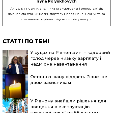
Iryna Polyukhovych
Актуальні новини, аналітика та ексклюзивні репортажі від
журналіста стрічки новин порталу Преса Рівне. Слідкуйте за
головними подіями світу на сторінці автора.
СТАТТІ ПО ТЕМІ
У судах на Рівненщині – кадровий
голод через низьку зарплату і
надмірне навантаження
Останню шану віддасть Рівне ще
двом захисникам
У Рівному знайшли рішення для
введення в експлуатацію
житлової секції на 68 квартир