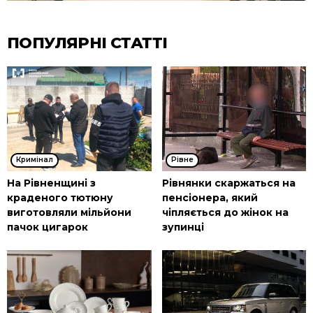
ПОПУЛЯРНІ СТАТТІ
Кримінал
Рівне
На Рівненщині з
Рівнянки скаржаться на
краденого тютюну
пенсіонера, який
виготовляли мільйони
чіпляється до жінок на
пачок цигарок
зупинці