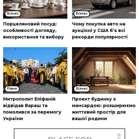
Бізнес
Бізнес
Порцеляновий посуд:
Чому покупка авто на
особливості догляду,
аукціоні у США б’є всі
використання та вибору
рекорди популярності
Рівне
Бізнес
Митрополит Епіфаній
Проект будинку з
відвідав Вараш та
мансардою: розширюємо
помолився за перемогу
життєвий простір для
України
вашої родини