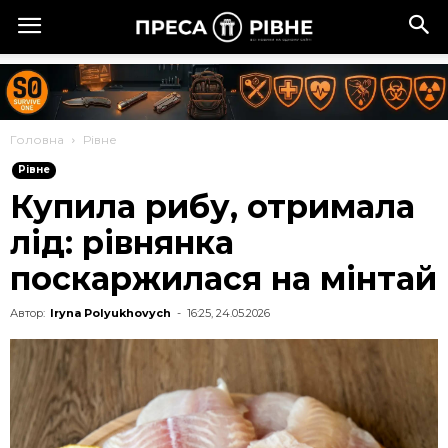
Головна
Рівне
Рівне
Купила рибу, отримала
лід: рівнянка
поскаржилася на мінтай
Автор:
Iryna Polyukhovych
-
16:25, 24.05.2026