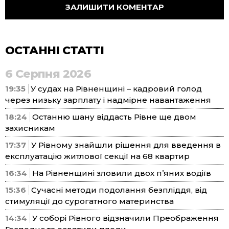
ОСТАННІ СТАТТІ
6 Серпня 2026
19:35
У судах на Рівненщині – кадровий голод
через низьку зарплату і надмірне навантаження
18:24
Останню шану віддасть Рівне ще двом
захисникам
17:37
У Рівному знайшли рішення для введення в
експлуатацію житлової секції на 68 квартир
16:34
На Рівненщині зловили двох п’яних водіїв
15:36
Сучасні методи подолання безпліддя, від
стимуляції до сурогатного материнства
14:34
У соборі Рівного відзначили Преображення