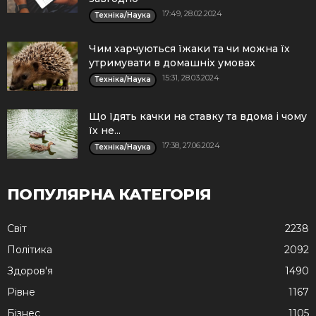
17:49, 28.02.2024
Техніка/Наука
Чим харчуються їжаки та чи можна їх
утримувати в домашніх умовах
15:31, 28.03.2024
Техніка/Наука
Що їдять качки на ставку та вдома і чому
їх не...
17:38, 27.06.2024
Техніка/Наука
ПОПУЛЯРНА КАТЕГОРІЯ
Cвіт
2238
Політика
2092
Здоров'я
1490
Рівне
1167
Бізнес
1105