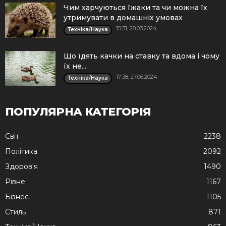
Чим харчуються їжаки та чи можна їх
утримувати в домашніх умовах
15:31, 28.03.2024
Техніка/Наука
Що їдять качки на ставку та вдома і чому
їх не...
17:38, 27.06.2024
Техніка/Наука
ПОПУЛЯРНА КАТЕГОРІЯ
Cвіт
2238
Політика
2092
Здоров'я
1490
Рівне
1167
Бізнес
1105
Стиль
871