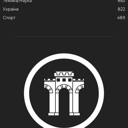
Техніка/Наука
863
Україна
822
Спорт
489