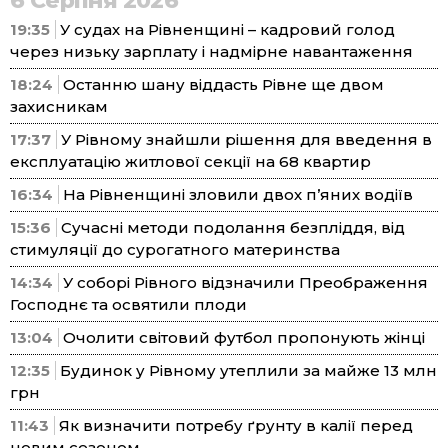
6 Серпня 2026
19:35
У судах на Рівненщині – кадровий голод
через низьку зарплату і надмірне навантаження
18:24
Останню шану віддасть Рівне ще двом
захисникам
17:37
У Рівному знайшли рішення для введення в
експлуатацію житлової секції на 68 квартир
16:34
На Рівненщині зловили двох п’яних водіїв
15:36
Сучасні методи подолання безпліддя, від
стимуляції до сурогатного материнства
14:34
У соборі Рівного відзначили Преображення
Господнє та освятили плоди
13:04
Очолити світовий футбол пропонують жінці
12:35
Будинок у Рівному утеплили за майже 13 млн
грн
11:43
Як визначити потребу ґрунту в калії перед
новим сезоном