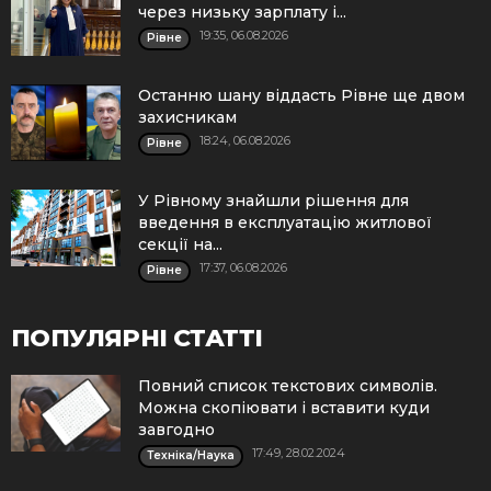
через низьку зарплату і...
19:35, 06.08.2026
Рівне
Останню шану віддасть Рівне ще двом
захисникам
18:24, 06.08.2026
Рівне
У Рівному знайшли рішення для
введення в експлуатацію житлової
секції на...
17:37, 06.08.2026
Рівне
ПОПУЛЯРНІ СТАТТІ
Повний список текстових символів.
Можна скопіювати і вставити куди
завгодно
17:49, 28.02.2024
Техніка/Наука