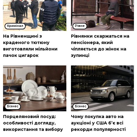
Кримінал
Рівне
На Рівненщині з
Рівнянки скаржаться на
краденого тютюну
пенсіонера, який
виготовляли мільйони
чіпляється до жінок на
пачок цигарок
зупинці
Бізнес
Бізнес
Порцеляновий посуд:
Чому покупка авто на
особливості догляду,
аукціоні у США б’є всі
використання та вибору
рекорди популярності