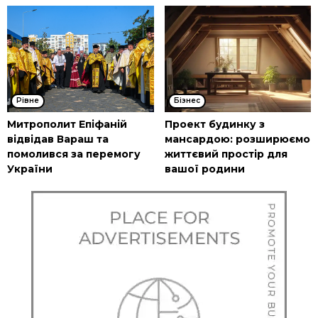
Рівне
Бізнес
Митрополит Епіфаній
Проект будинку з
відвідав Вараш та
мансардою: розширюємо
помолився за перемогу
життєвий простір для
України
вашої родини