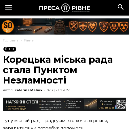
Головна
Рівне
Рівне
Корецька міська рада
стала Пунктом
Незламності
Автор:
Katerina Melnik
-
07:30, 21.12.2022
Тут у міській раді – раді усім, хто хоче зігрітися,
зарядитися чи потребує допомоги.