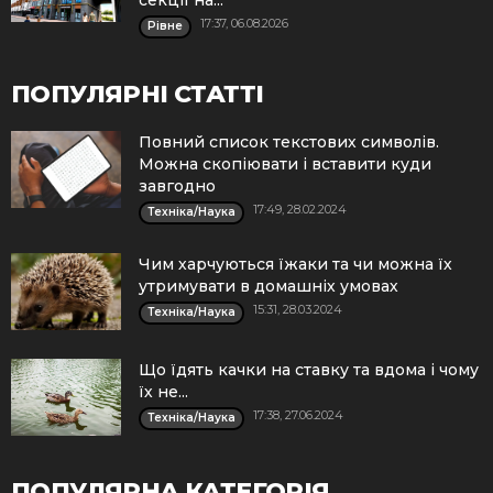
17:37, 06.08.2026
Рівне
ПОПУЛЯРНІ СТАТТІ
Повний список текстових символів.
Можна скопіювати і вставити куди
завгодно
17:49, 28.02.2024
Техніка/Наука
Чим харчуються їжаки та чи можна їх
утримувати в домашніх умовах
15:31, 28.03.2024
Техніка/Наука
Що їдять качки на ставку та вдома і чому
їх не...
17:38, 27.06.2024
Техніка/Наука
ПОПУЛЯРНА КАТЕГОРІЯ