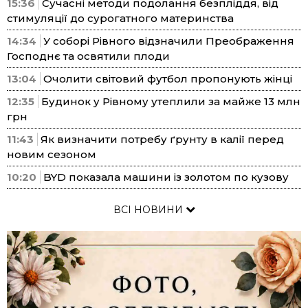
15:36
Сучасні методи подолання безпліддя, від
стимуляції до сурогатного материнства
14:34
У соборі Рівного відзначили Преображення
Господнє та освятили плоди
13:04
Очолити світовий футбол пропонують жінці
12:35
Будинок у Рівному утеплили за майже 13 млн
грн
11:43
Як визначити потребу ґрунту в калії перед
новим сезоном
10:20
BYD показала машини із золотом по кузову
ВСІ НОВИНИ