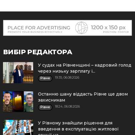
ВИБІР РЕДАКТОРА
У судах на Рівненщині – кадровий голод
через низьку зарплату і...
19:35, 06.08.2026
Рівне
Останню шану віддасть Рівне ще двом
захисникам
18:24, 06.08.2026
Рівне
У Рівному знайшли рішення для
введення в експлуатацію житлової
секції на...