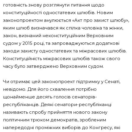
готовність знову розглянути питання щодо
конституційності одностатевих шлюбів. Новим
законопроектом анулюється «Акт про захист шлюбу»,
яким шлюб визначався як спілка чоловіка та жінки,
закон, визнаний неконституційним Верховним
судом у 2015 році, та запроваджуються додаткові
заходи захисту одностатевих та міжрасових шлюбів.
Конституційність міжрасових шлюбів також свого
часу було затверджено Верховним судом.
Чи отримає цей законопроект підтримку у Сенаті,
невідомо. Для його схвалення потрібно
щонайменше десять голосів сенаторів-
республіканців. Деякі сенатори-республіканці
називають спробу прийняття нового закону
політичним трюком демократів, зробленим
напередодні проміжних виборів до Конгресу, які