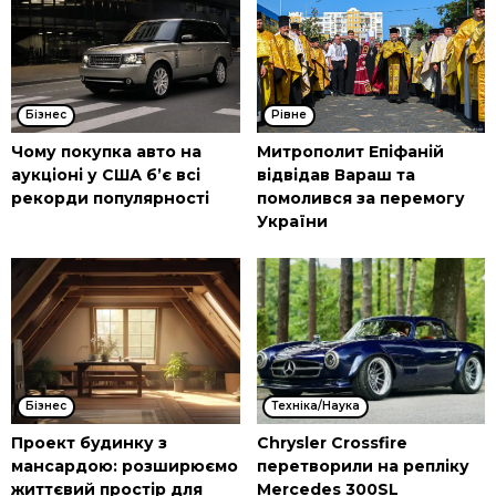
Бізнес
Рівне
Чому покупка авто на
Митрополит Епіфаній
аукціоні у США б’є всі
відвідав Вараш та
рекорди популярності
помолився за перемогу
України
Бізнес
Техніка/Наука
Проект будинку з
Chrysler Crossfire
мансардою: розширюємо
перетворили на репліку
життєвий простір для
Mercedes 300SL