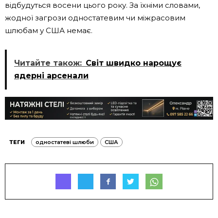
відбудуться восени цього року. За їхніми словами,
жодної загрози одностатевим чи міжрасовим
шлюбам у США немає.
Читайте також:
Світ швидко нарощує
ядерні арсенали
ТЕГИ
одностатеві шлюби
США