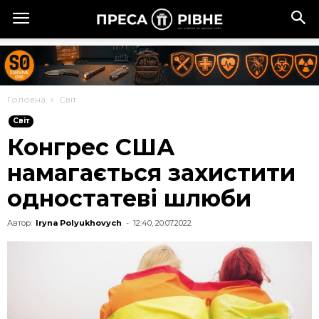
Головна
Cвіт
Cвіт
Конгрес США
намагається захистити
одностатеві шлюби
Автор:
Iryna Polyukhovych
-
12:40, 20.07.2022