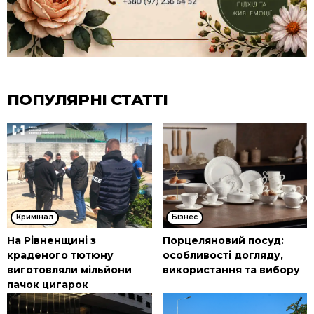
ПОПУЛЯРНІ СТАТТІ
Кримінал
Бізнес
На Рівненщині з
Порцеляновий посуд:
краденого тютюну
особливості догляду,
виготовляли мільйони
використання та вибору
пачок цигарок