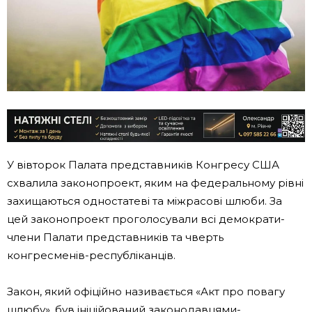
У вівторок Палата представників Конгресу США
схвалила законопроект, яким на федеральному рівні
захищаються одностатеві та міжрасові шлюби. За
цей законопроект проголосували всі демократи-
члени Палати представників та чверть
конгресменів-республіканців.
Закон, який офіційно називається «Акт про повагу
шлюбу», був ініційований законодавцями-