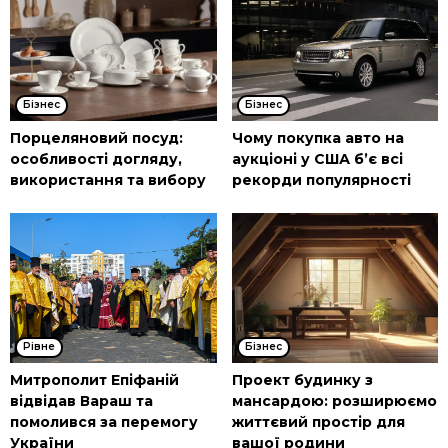
Бізнес
Бізнес
Порцеляновий посуд:
Чому покупка авто на
особливості догляду,
аукціоні у США б’є всі
використання та вибору
рекорди популярності
Рівне
Бізнес
Митрополит Епіфаній
Проект будинку з
відвідав Вараш та
мансардою: розширюємо
помолився за перемогу
життєвий простір для
України
вашої родини