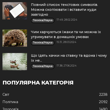
Повний список текстових символів.
Можна скопіювати і вставити куди
завгодно
17:49, 28.02.2024
Техніка/Наука
Чим харчуються їжаки та чи можна їх
утримувати в домашніх умовах
15:31, 28.03.2024
Техніка/Наука
Що їдять качки на ставку та вдома і чому
їх не...
17:38, 27.06.2024
Техніка/Наука
ПОПУЛЯРНА КАТЕГОРІЯ
Cвіт
2238
Політика
2092
Здоров'я
1490