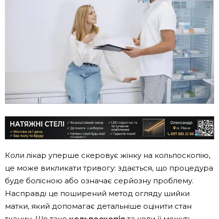
Коли лікар уперше скеровує жінку на кольпоскопію,
це може викликати тривогу: здається, що процедура
буде болісною або означає серйозну проблему.
Насправді це поширений метод огляду шийки
матки, який допомагає детальніше оцінити стан
тканин. Що таке
кольпоскопія
та коли її можуть