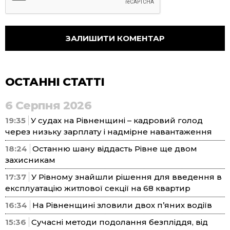
ОСТАННІ СТАТТІ
6 Серпня 2026
19:35
У судах на Рівненщині – кадровий голод
через низьку зарплату і надмірне навантаження
18:24
Останню шану віддасть Рівне ще двом
захисникам
17:37
У Рівному знайшли рішення для введення в
експлуатацію житлової секції на 68 квартир
16:34
На Рівненщині зловили двох п’яних водіїв
15:36
Сучасні методи подолання безпліддя, від