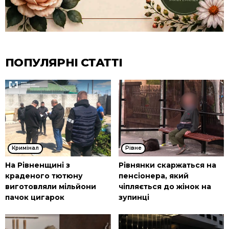
ПОПУЛЯРНІ СТАТТІ
Кримінал
Рівне
На Рівненщині з
Рівнянки скаржаться на
краденого тютюну
пенсіонера, який
виготовляли мільйони
чіпляється до жінок на
пачок цигарок
зупинці