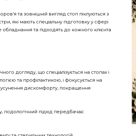
оров’я та зовнішній вигляд стоп піклуються з
ри, які мають спеціальну підготовку у сфері
 обладнання та підходять до кожного клієнта
ного догляду, що спеціалізується на стопах і
ологією та профілактикою, і фокусується на
а, усунення дискомфорту, покращення
, подологічний підхід передбачає:
нту та стерильних технологій;