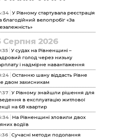
4:34
У Рівному стартувала реєстрація
а благодійний велопробіг «За
езалежність»
6 Серпня 2026
9:35
У судах на Рівненщині –
адровий голод через низьку
арплату і надмірне навантаження
8:24
Останню шану віддасть Рівне
е двом захисникам
7:37
У Рівному знайшли рішення для
ведення в експлуатацію житлової
екції на 68 квартир
6:34
На Рівненщині зловили двох
’яних водіїв
5:36
Сучасні методи подолання