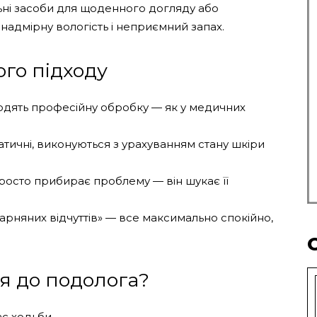
ьні засоби для щоденного догляду або
надмірну вологість і неприємний запах.
го підходу
оходять професійну обробку — як у медичних
тичні, виконуються з урахуванням стану шкіри
росто прибирає проблему — він шукає її
ікарняних відчуттів» — все максимально спокійно,
я до подолога?
ас ходьби.