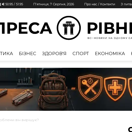
| €
50.95
/
51.95
П’ятниця, 7 Серпня, 2026
Про нас / Контакти
З пит
ТИКА
БІЗНЕС
ЗДОРОВ'Я
СПОРТ
ЕКОНОМІКА
Преса
Рівне
роблеми він вирішує?