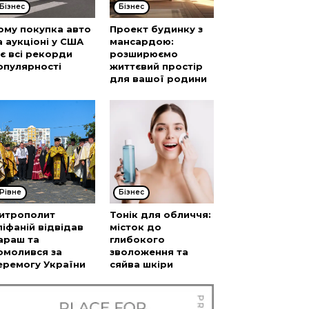
Бізнес
Бізнес
ому покупка авто
Проект будинку з
а аукціоні у США
мансардою:
’є всі рекорди
розширюємо
опулярності
життєвий простір
для вашої родини
Рівне
Бізнес
итрополит
Тонік для обличчя:
піфаній відвідав
місток до
араш та
глибокого
омолився за
зволоження та
еремогу України
сяйва шкіри