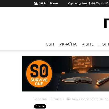
C
28.9
Рівне
Курс від pb.ua:
$
44.35
/
44.95
CВІТ
УКРАЇНА
РІВНЕ
ПОЛІ
Головна
Бізнес
Хто такий подолог та які п
Бізнес