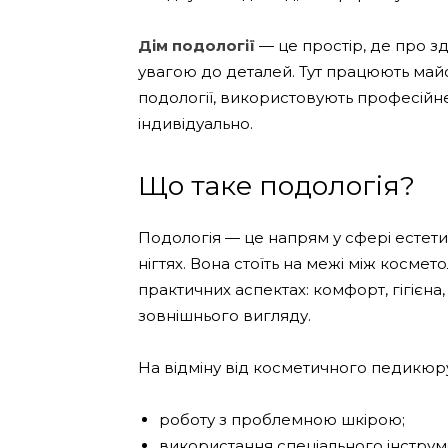
Дім подології
— це простір, де про зд
увагою до деталей. Тут працюють майст
подології, використовують професійне
індивідуально.
Що таке подологія?
Подологія — це напрям у сфері естетич
нігтях. Вона стоїть на межі між космет
практичних аспектах: комфорт, гігієн
зовнішнього вигляду.
На відміну від косметичного педикюру
роботу з проблемною шкірою;
використання спеціального інструме