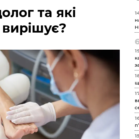
олог та які
1
н
 вирішує?
Н
1
к
з
1
щ
1
в
с
1
п
1