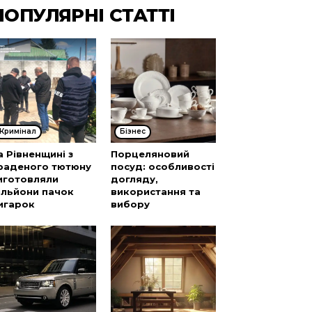
ПОПУЛЯРНІ СТАТТІ
Кримінал
Бізнес
а Рівненщині з
Порцеляновий
раденого тютюну
посуд: особливості
иготовляли
догляду,
ільйони пачок
використання та
игарок
вибору