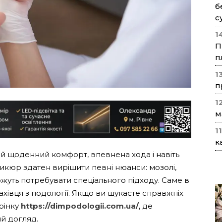
б
с
1
П
п
1
п
1
м
1
к
а й щоденний комфорт, впевнена хода і навіть
икюр здатен вирішити певні нюанси: мозолі,
ожуть потребувати спеціального підходу. Саме в
ахівця з подології. Якщо ви шукаєте справжніх
рінку
https://dimpodologii.com.ua/
, де
ий догляд.