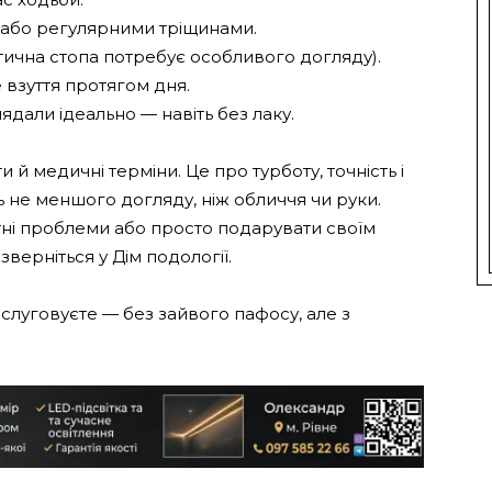
 або регулярними тріщинами.
етична стопа потребує особливого догляду).
 взуття протягом дня.
лядали ідеально — навіть без лаку.
 й медичні терміни. Це про турботу, точність і
ь не меншого догляду, ніж обличчя чи руки.
ні проблеми або просто подарувати своїм
верніться у Дім подології.
заслуговуєте — без зайвого пафосу, але з