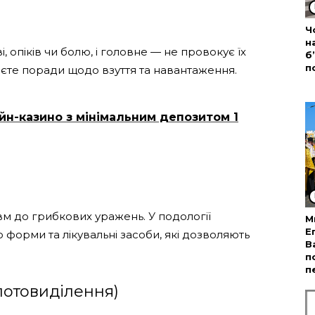
Ч
н
, опіків чи болю, і головне — не провокує їх
б
п
єте поради щодо взуття та навантаження.
айн-казино з мінімальним депозитом 1
вм до грибкових уражень. У подології
М
Е
форми та лікувальні засоби, які дозволяють
В
п
п
 потовиділення)