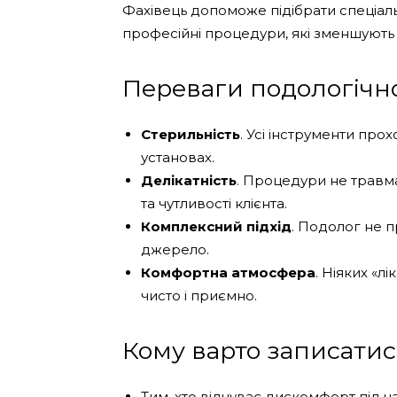
Фахівець допоможе підібрати спеціал
професійні процедури, які зменшують 
Переваги подологічно
Стерильність
. Усі інструменти пр
установах.
Делікатність
. Процедури не травма
та чутливості клієнта.
Комплексний підхід
. Подолог не п
джерело.
Комфортна атмосфера
. Ніяких «л
чисто і приємно.
Кому варто записатис
Тим, хто відчуває дискомфорт під ч