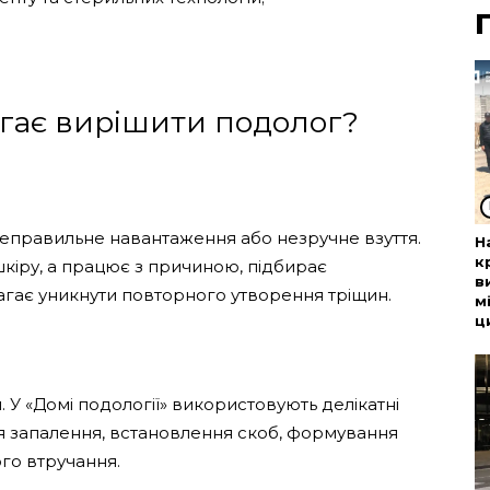
гає вирішити подолог?
неправильне навантаження або незручне взуття.
Н
к
шкіру, а працює з причиною, підбирає
в
гає уникнути повторного утворення тріщин.
м
ц
У «Домі подології» використовують делікатні
ня запалення, встановлення скоб, формування
ого втручання.