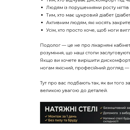
Людям із порушеннями росту нігтів
Тим, хто має цукровий діабет (діаб
Активним людям, які носять закрите
Усім, хто просто хоче, щоб ноги виг
Подолог — це не про лікарняні кабінети
розуміння, що наші стопи заслуговуют
Якщо ви хочете вирішити дискомфорт
ногам якісний, професійний догляд — з
Тут про вас подбають так, як ви того 
великою увагою до деталей.