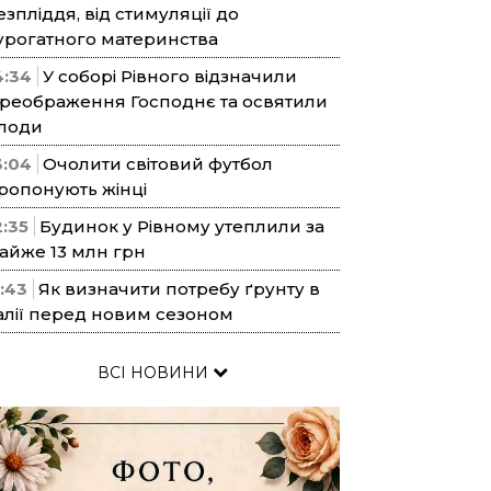
езпліддя, від стимуляції до
урогатного материнства
4:34
У соборі Рівного відзначили
реображення Господнє та освятили
лоди
3:04
Очолити світовий футбол
ропонують жінці
2:35
Будинок у Рівному утеплили за
айже 13 млн грн
1:43
Як визначити потребу ґрунту в
алії перед новим сезоном
ВСІ НОВИНИ